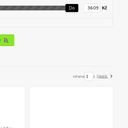
Do
Kč
y
strana
z 2
další