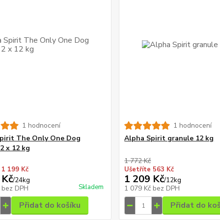
1 hodnocení
1 hodnocení
pirit The Only One Dog
Alpha Spirit granule 12 kg
2 x 12 kg
1 772 Kč
 1 199 Kč
Ušetříte 563 Kč
 Kč
1 209 Kč
/
24kg
/
12kg
Skladem
č
bez DPH
1 079 Kč
bez DPH
Přidat do košíku
Přidat do ko