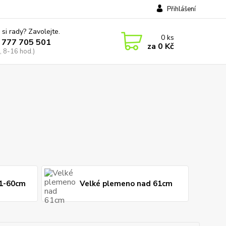
Přihlášení
 si rady? Zavolejte.
0
ks
 777 705 501
za
0 Kč
, 8-16 hod.)
31-60cm
Velké plemeno nad 61cm