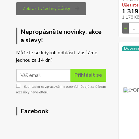
Ušetříte
Zobrazit všechny články
1 319
1 178 K
Nepropásněte novinky, akce
a slevy!
Doprav
Můžete se kdykoli odhlásit. Zasíláme
jednou za 14 dní.
Přihlásit se
Souhlasím se
zpracováním osobních údajů
za účelem
rozesílky newsletteru.
Facebook