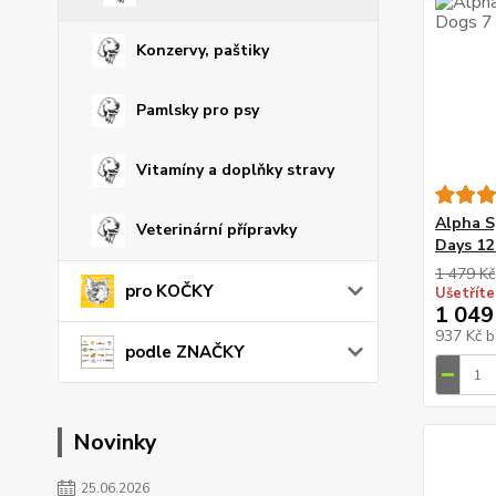
Konzervy, paštiky
Pamlsky pro psy
Vitamíny a doplňky stravy
Alpha S
Veterinární přípravky
Days 12
1 479 Kč
pro KOČKY
Ušetříte
1 049
937 Kč
b
podle ZNAČKY
Novinky
25.06.2026