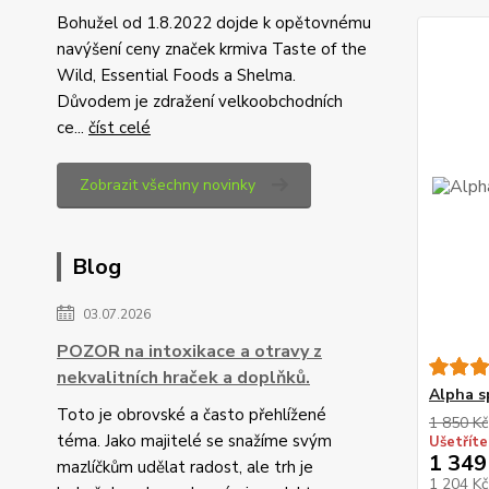
Bohužel od 1.8.2022 dojde k opětovnému
navýšení ceny značek krmiva Taste of the
Wild, Essential Foods a Shelma.
Důvodem je zdražení velkoobchodních
ce...
číst celé
Zobrazit všechny novinky
Blog
03.07.2026
POZOR na intoxikace a otravy z
nekvalitních hraček a doplňků.
Alpha s
Toto je obrovské a často přehlížené
1 850 Kč
téma. Jako majitelé se snažíme svým
Ušetříte
1 349
mazlíčkům udělat radost, ale trh je
1 204 K