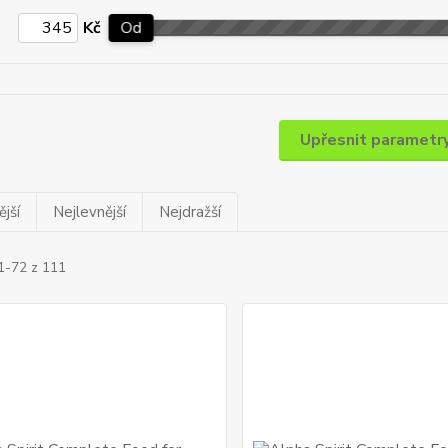
Kč
Od
Upřesnit parametr
jší
Nejlevnější
Nejdražší
1-72 z 111