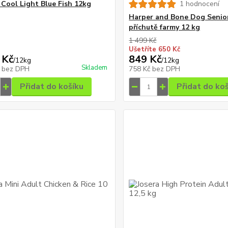
Cool Light Blue Fish 12kg
1 hodnocení
Harper and Bone Dog Senio
příchutě farmy 12 kg
1 499 Kč
Ušetříte 650 Kč
 Kč
849 Kč
/
12kg
/
12kg
Skladem
č
bez DPH
758 Kč
bez DPH
Přidat do košíku
Přidat do ko