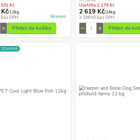
 531 Kč
Ušetříte 1 179 Kč
 Kč
2 619 Kč
/
12kg
/
24kg
Skladem
č
bez DPH
2 338 Kč
bez DPH
Přidat do košíku
Přidat do ko
a ZDARMA