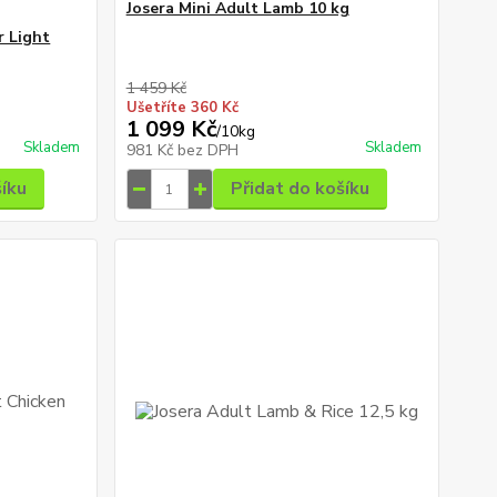
Josera Mini Adult Lamb 10 kg
r Light
1 459 Kč
Ušetříte 360 Kč
1 099 Kč
/
10kg
Skladem
Skladem
981 Kč
bez DPH
šíku
Přidat do košíku