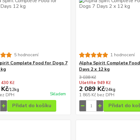
5 hodnocení
1 hodnocení
pirit Complete Food for Dogs 7
Alpha Spirit Complete Food
 kg
Days 2 x 12 kg
3 038 Kč
 430 Kč
Ušetříte 949 Kč
 Kč
2 089 Kč
/
12kg
/
24kg
Skladem
ez DPH
1 865 Kč
bez DPH
Přidat do košíku
Přidat do ko