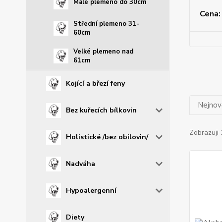
Malé plemeno do 30cm
Cena:
Střední plemeno 31-
60cm
Velké plemeno nad
61cm
Kojící a březí feny
Nejnově
Bez kuřecích bílkovin
Zobrazuji 
Holistické /bez obilovin/
Nadváha
Hypoalergenní
Diety