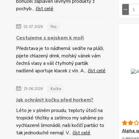
bohužel zaplaven levnými produkty z
pochyb...
číst celé
01.07.2026
Pes
Cestujeme s pejskem k moři
Představa je to nádherná: sedíte na pláži,
pijete chlazený drink, mořský vánek vám
čechrá vlasy a váš čtyřnohý parťák
nadšeně aportuje klacek z vln. A...
číst celé
25.06.2026
Kočka
Jak ochránit kočku před horkem?
Léto je v plném proudu, teploty útočí na
tropické třicítky a zatímco my saháme po
vychlazené limonádě, naši kočičí parťáci to
Alpha s
tak jednoduché nemají. V...
číst celé
1 850 Kč