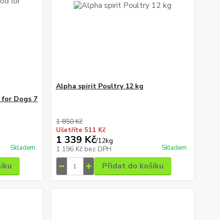
Alpha spirit Poultry 12 kg
 for Dogs 7
1 850 Kč
Ušetříte 511 Kč
1 339 Kč
/
12kg
Skladem
Skladem
1 196 Kč
bez DPH
šíku
Přidat do košíku