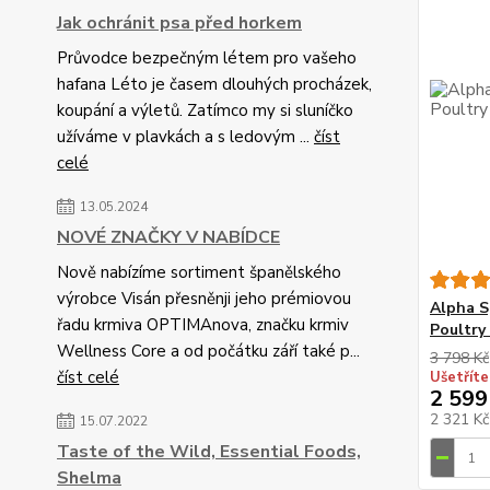
Jak ochránit psa před horkem
Průvodce bezpečným létem pro vašeho
hafana Léto je časem dlouhých procházek,
koupání a výletů. Zatímco my si sluníčko
užíváme v plavkách a s ledovým ...
číst
celé
13.05.2024
NOVÉ ZNAČKY V NABÍDCE
Nově nabízíme sortiment španělského
výrobce Visán přesněnji jeho prémiovou
Alpha S
řadu krmiva OPTIMAnova, značku krmiv
Poultry 
Wellness Core a od počátku září také p...
3 798 Kč
číst celé
Ušetříte
2 599
2 321 K
15.07.2022
Taste of the Wild, Essential Foods,
Shelma