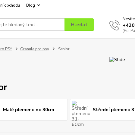
ní obchodu
Blog
Nevíte
Hledat
+420
(Po-Pá
ro PSY
Granule pro psy
Senior
or
Malé plemeno do 30cm
Střední plemeno 