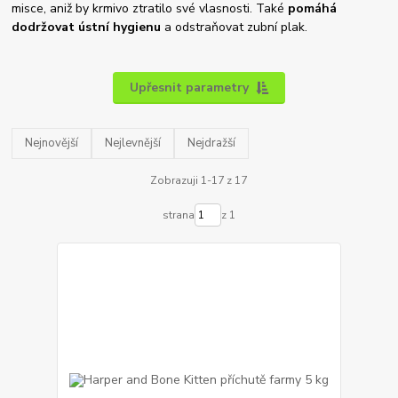
misce, aniž by krmivo ztratilo své vlasnosti. Také
pomáhá
dodržovat ústní hygienu
a odstraňovat zubní plak.
Upřesnit parametry
Nejnovější
Nejlevnější
Nejdražší
Zobrazuji 1-17 z 17
strana
z 1