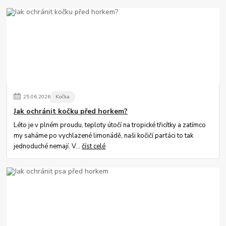
25
.
06
.
2026
Kočka
Jak ochránit kočku před horkem?
Léto je v plném proudu, teploty útočí na tropické třicítky a zatímco
my saháme po vychlazené limonádě, naši kočičí parťáci to tak
jednoduché nemají. V...
číst celé