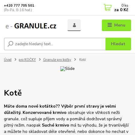
0
ks
+420 777 705 501
za
0 Kč
(Po-Pá, 8-16 hod.)
Menu
Hledat
Úvod
pro KOČKY
Granule pro kočky
Kotě
Kotě
Máte doma nové koťátko?? Výběr první stravy je velmi
důležitý.
Konzervované krmivo
obsahuje více vlhkosti nežli
granule, což supluje příjem vody a pomáhá dodržovat správný
pitný režim, naopak
Suché krmivo
má tu výhodu, že je trvanlivější
a můžete ho skladovat déle otevřené, nebo dokonce ho nechat v