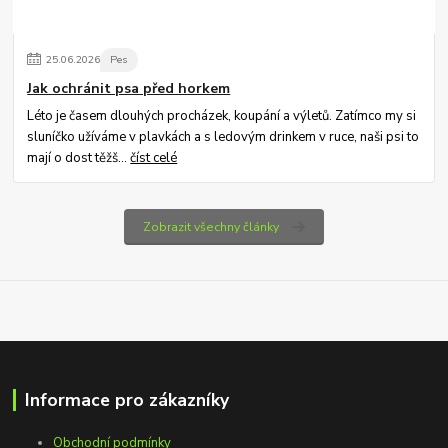
25
.
06
.
2026
Pes
Jak ochránit psa před horkem
Léto je časem dlouhých procházek, koupání a výletů. Zatímco my si
sluníčko užíváme v plavkách a s ledovým drinkem v ruce, naši psi to
mají o dost těžš...
číst celé
Zobrazit všechny články
Informace pro zákazníky
Obchodní podmínky