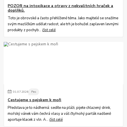
POZOR na intoxikace a otravy z nekvalitních hraček a
doplňků.
Toto je obrovské a často přehlížené téma. Jako majitelé se snažíme
svým mazlíčkům udělat radost, ale trh je bohužel zaplaven levnými
produkty z pochyb...
číst celé
01
.
07
.
2026
Pes
Cestujeme s pejskem k moři
Představa je to nádherná: sedíte na pláži, pijete chlazený drink,
mořský vánek vám čechrá vlasy a váš čtyřnohý parťák nadšeně
aportuje klacek z vln. A...
číst celé