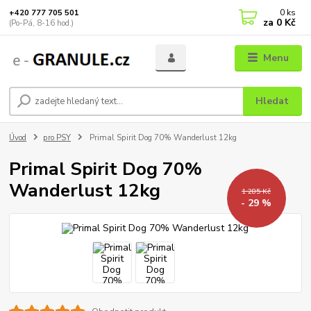
0
ks
+420 777 705 501
za
0 Kč
(Po-Pá, 8-16 hod.)
Menu
Hledat
Úvod
pro PSY
Primal Spirit Dog 70% Wanderlust 12kg
Primal Spirit Dog 70%
Wanderlust 12kg
1 285 Kč
- 29 %