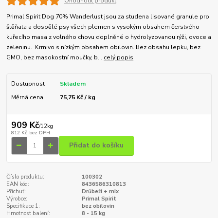
Ohodnotit produkt
Primal Spirit Dog 70% Wanderlust jsou za studena lisované granule pro
štěňata a dospělé psy všech plemen s vysokým obsahem čerstvého
kuřecího masa z volného chovu doplněné o hydrolyzovanou rýži, ovoce a
zeleninu. Krmivo s nízkým obsahem obilovin. Bez obsahu lepku, bez
GMO, bez masokostní moučky, b...
celý popis
Dostupnost
Skladem
Měrná cena
75,75 Kč / kg
909 Kč
/
12kg
812 Kč
bez DPH
Přidat do košíku
Číslo produktu:
100302
EAN kód:
8436586310813
Příchuť:
Drůbeží + mix
Výrobce:
Primal Spirit
Specifikace 1:
bez obilovin
Hmotnost balení:
8 - 15 kg