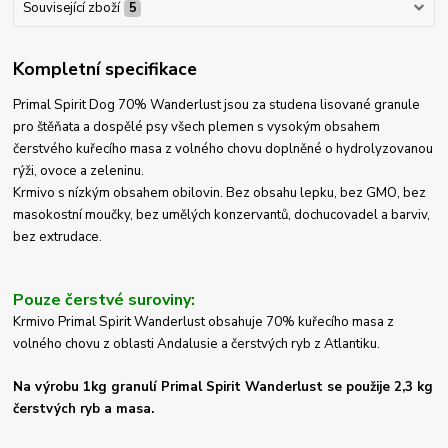
Související zboží
5
Kompletní specifikace
Primal Spirit Dog 70% Wanderlust jsou za studena lisované granule
pro štěňata a dospělé psy všech plemen s vysokým obsahem
čerstvého kuřecího masa z volného chovu doplněné o hydrolyzovanou
rýži, ovoce a zeleninu.
Krmivo s nízkým obsahem obilovin. Bez obsahu lepku, bez GMO, bez
masokostní moučky, bez umělých konzervantů, dochucovadel a barviv,
bez extrudace.
Pouze čerstvé suroviny:
Krmivo Primal Spirit Wanderlust obsahuje 70% kuřecího masa z
volného chovu z oblasti Andalusie a čerstvých ryb z Atlantiku.
Na výrobu 1kg granulí Primal Spirit Wanderlust se použije 2,3 kg
čerstvých ryb a masa.