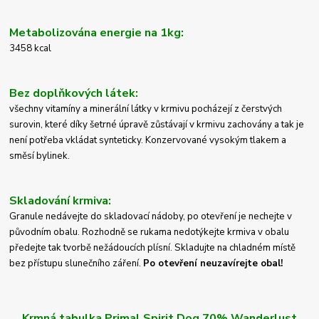
Metabolizována energie na 1kg:
3458 kcal
Bez doplňkových látek:
všechny vitamíny a minerální látky v krmivu pocházejí z čerstvých
surovin, které díky šetrné úpravě zůstávají v krmivu zachovány a tak je
není potřeba vkládat synteticky. Konzervované vysokým tlakem a
směsí bylinek.
Skladování krmiva:
Granule nedávejte do skladovací nádoby, po otevření je nechejte v
původním obalu. Rozhodně se
rukama nedotýkejte krmiva v obalu
předejte tak tvorbě nežádoucích plísní.
Skladujte na chladném místě
bez přístupu slunečního záření.
Po otevření neuzavírejte obal!
Krmná tabulka Primal Spirit Dog 70% Wanderlust