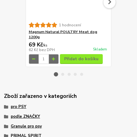
Magnum Duck
1 hodnocení
Magnum Natural POULTRY Meat dog
149 Kč
1200g
Ušetříte 20 K
69 Kč
129 Kč
/
ks
/
ks
Skladem
62 Kč
bez DPH
115 Kč
bez 
Přidat do košíku
Zboží zařazeno v kategoriích
pro PSY
podle ZNAČKY
Granule pro psy
PRIMAL SPIRIT