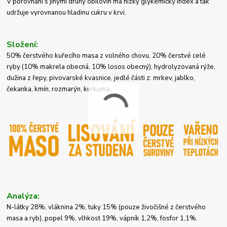
V porovnání s jinými druhy obilovin má nízký glykemický index a tak
udržuje vyrovnanou hladinu cukru v krvi.
Složení:
50% čerstvého kuřecího masa z volného chovu, 20% čerstvé celé
ryby (10% makrela obecná, 10% losos obecný), hydrolyzovaná rýže,
dužina z řepy, pivovarské kvasnice, jedlé části z: mrkev, jablko,
čekanka, kmín, rozmarýn, kurkuma.
Analýza:
N-látky 28%, vláknina 2%, tuky 15% (pouze živočišné z čerstvého
masa a ryb), popel 9%, vlhkost 19%, vápník 1,2%, fosfor 1,1%.