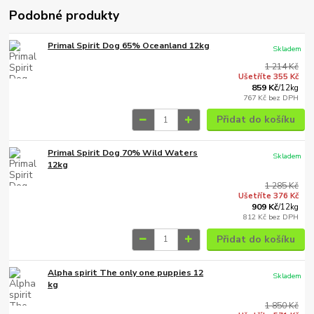
Podobné produkty
Primal Spirit Dog 65% Oceanland 12kg
Skladem
1 214 Kč
Ušetříte 355 Kč
859 Kč
/
12kg
767 Kč
bez DPH
Přidat do košíku
Primal Spirit Dog 70% Wild Waters
Skladem
12kg
1 285 Kč
Ušetříte 376 Kč
909 Kč
/
12kg
812 Kč
bez DPH
Přidat do košíku
Alpha spirit The only one puppies 12
Skladem
kg
1 850 Kč