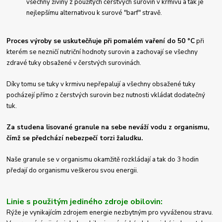
všechny živiny z použitých čerstvých surovin v krmivu a tak je
nejlepšímu alternativou k surové "barf" stravě.
Proces výroby se uskutečňuje při pomalém vaření do 50 °C
při
kterém se nezničí nutriční hodnoty surovin a zachovají se všechny
zdravé tuky obsažené v čerstvých surovinách.
Díky tomu se tuky v krmivu nepřepalují a všechny obsažené tuky
pocházejí přímo z čerstvých surovin bez nutnosti vkládat dodatečný
tuk.
Za studena lisované granule na sebe neváží vodu z organismu,
čímž se předchází nebezpečí torzi žaludku.
Naše granule se v organismu okamžitě rozkládají a tak do 3 hodin
předají do organismu veškerou svou energii.
Linie s použitým jediného zdroje obilovin:
Rýže je vynikajícím zdrojem energie nezbytným pro vyváženou stravu.