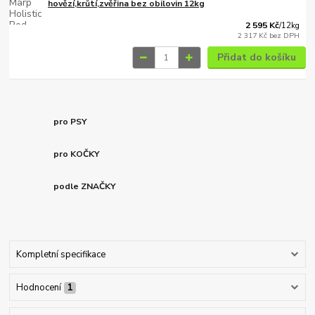
hovězí,krůtí,zvěřina bez obilovin 12kg
2 595 Kč
/
12kg
2 317 Kč
bez DPH
Přidat do košíku
pro PSY
pro KOČKY
podle ZNAČKY
Kompletní specifikace
Hodnocení
1