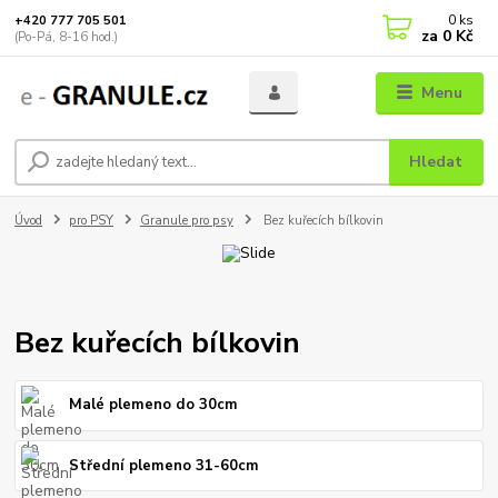
0
ks
+420 777 705 501
za
0 Kč
(Po-Pá, 8-16 hod.)
Menu
Hledat
Úvod
pro PSY
Granule pro psy
Bez kuřecích bílkovin
Bez kuřecích bílkovin
Malé plemeno do 30cm
Střední plemeno 31-60cm