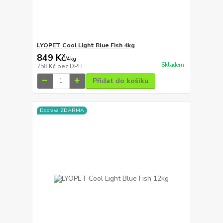
LYOPET Cool Light Blue Fish 4kg
849 Kč
/
4kg
Skladem
758 Kč
bez DPH
Přidat do košíku
Doprava ZDARMA