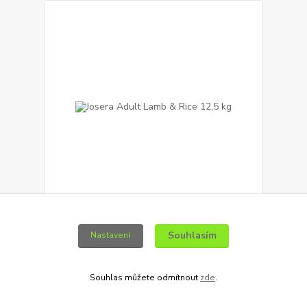
Josera Adult Lamb & Rice 12,5 kg
1 199 Kč
Souhlasím
Nastavení
Ušetříte 150 Kč
1 049 Kč
/
12,5kg
Skladem
937 Kč
bez DPH
Souhlas můžete odmítnout
zde
.
Přidat do košíku