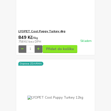
LYOPET Cool Puppy Turkey 4kg
849 Kč
/
4kg
Skladem
758 Kč
bez DPH
Přidat do košíku
Doprava ZDARMA