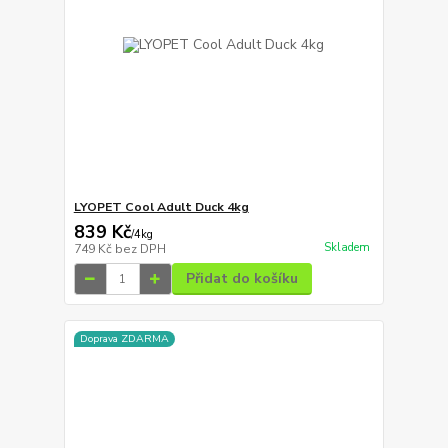
LYOPET Cool Adult Duck 4kg
839 Kč
/
4kg
Skladem
749 Kč
bez DPH
Přidat do košíku
Doprava ZDARMA