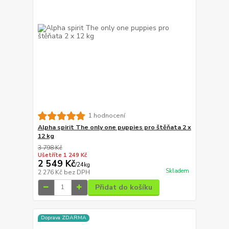
1 hodnocení
Alpha spirit The only one puppies pro štěňata 2 x
12 kg
3 798 Kč
Ušetříte 1 249 Kč
2 549 Kč
/
24kg
Skladem
2 276 Kč
bez DPH
Přidat do košíku
Doprava ZDARMA