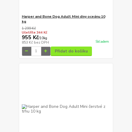
Harper and Bone Dog Adult Mini divy oceánu 10
kg
1 299 Kč
Ušetříte 344 Kč
955 Kč
/
10kg
Skladem
853 Kč
bez DPH
Přidat do košíku