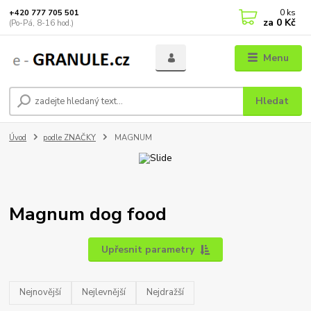
0
ks
+420 777 705 501
za
0 Kč
(Po-Pá, 8-16 hod.)
Menu
Hledat
Úvod
podle ZNAČKY
MAGNUM
Magnum dog food
Upřesnit parametry
Nejnovější
Nejlevnější
Nejdražší