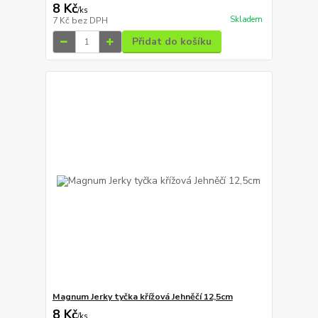
8 Kč
/
ks
Skladem
7 Kč
bez DPH
Přidat do košíku
Magnum Jerky tyčka křížová Jehněčí 12,5cm
8 Kč
/
ks