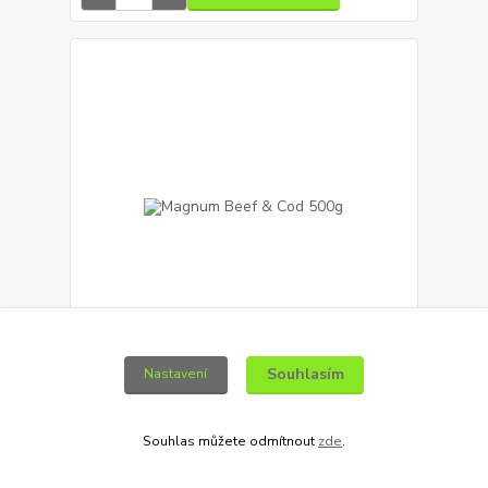
Souhlasím
Nastavení
Magnum Beef & Cod 500g
194 Kč
/
ks
Skladem
173 Kč
bez DPH
Souhlas můžete odmítnout
zde
.
Přidat do košíku