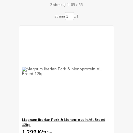
Zobrazuji 1-65 z 65
strana
z 1
Magnum Iberian Pork & Monoprotein All Breed
12kg
1 299 Kč
/
12kg