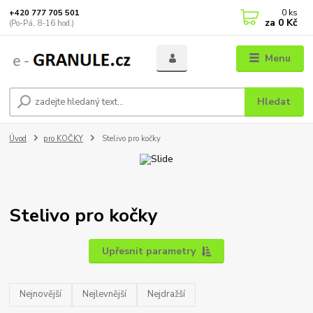
0
ks
+420 777 705 501
za
0 Kč
(Po-Pá, 8-16 hod.)
Menu
Hledat
Úvod
pro KOČKY
Stelivo pro kočky
Stelivo pro kočky
Upřesnit parametry
Nejnovější
Nejlevnější
Nejdražší