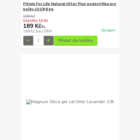
Fitmin For Life Natural litter Plus podestýlka pro
kočky 10 l/8,6 kg
199 Kč
Ušetříte 10 Kč
189 Kč
/
ks
Skladem
169 Kč
bez DPH
Přidat do košíku