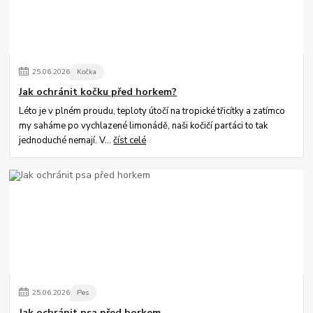
25
.
06
.
2026
Kočka
Jak ochránit kočku před horkem?
Léto je v plném proudu, teploty útočí na tropické třicítky a zatímco
my saháme po vychlazené limonádě, naši kočičí parťáci to tak
jednoduché nemají. V...
číst celé
25
.
06
.
2026
Pes
Jak ochránit psa před horkem