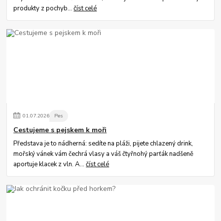
produkty z pochyb...
číst celé
01
.
07
.
2026
Pes
Cestujeme s pejskem k moři
Představa je to nádherná: sedíte na pláži, pijete chlazený drink,
mořský vánek vám čechrá vlasy a váš čtyřnohý parťák nadšeně
aportuje klacek z vln. A...
číst celé