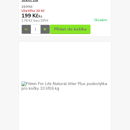
Scent 10l
219 Kč
Ušetříte 20 Kč
199 Kč
/
ks
Skladem
178 Kč
bez DPH
Přidat do košíku