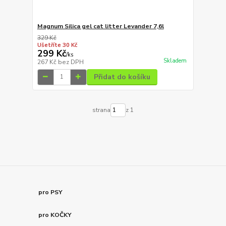
Magnum Silica gel cat litter Levander 7,6l
329 Kč
Ušetříte 30 Kč
299 Kč
/
ks
Skladem
267 Kč
bez DPH
Přidat do košíku
strana
z 1
pro PSY
pro KOČKY