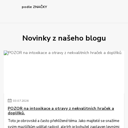
podle ZNAČKY
Novinky z našeho blogu
03
.
07
.
2026
POZOR na intoxikace a otravy z nekvalitních hraček a
doplňků.
Toto je obrovské a často přehlížené téma. Jako majitelé se snažíme
svým mazlíčkům udělat radost, ale trh je bohužel zaplaven levnými