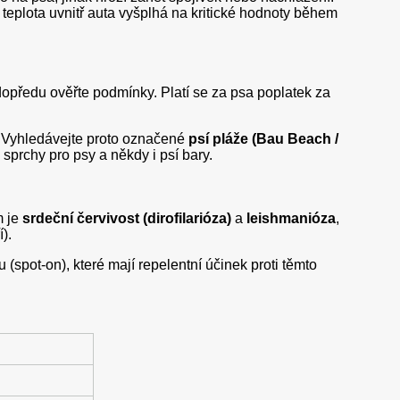
 teplota uvnitř auta vyšplhá na kritické hodnoty během
y dopředu ověřte podmínky. Platí se za psa poplatek za
Vyhledávejte proto označené
psí pláže (Bau Beach /
sprchy pro psy a někdy i psí bary.
m je
srdeční červivost (dirofilarióza)
a
leishmanióza
,
).
(spot-on), které mají repelentní účinek proti těmto