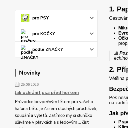
1. Pa
pro PSY
Cestování
Mikr
Evro
pro KOČKY
Očko
prop
podle ZNAČKY
⚠️ Poz
echino
2. Př
Novinky
Většina p
25.06.2026
Bezpeč
Jak ochránit psa před horkem
Pes nesmí
Průvodce bezpečným létem pro vašeho
na zadní
hafana Léto je časem dlouhých procházek,
Jak př
koupání a výletů. Zatímco my si sluníčko
užíváme v plavkách a s ledovým ...
číst
Prav
Klim