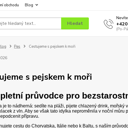
ní obchodu
Blog
Nevíte
Hledat
+420
(Po-Pá
Blog
Pes
Cestujeme s pejskem k moři
2026
ujeme s pejskem k moři
letní průvodce pro bezstaros
 je to nádherná: sedíte na pláži, pijete chlazený drink, mořsk
klacek z vln. Aby se však tato idylka neproměnila v noční můru 
epodcenit přípravu.
nujete cestu do Chorvatska, Itálie nebo k Baltu, s naším prův