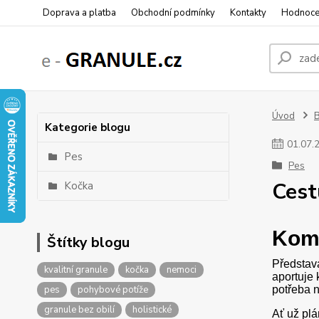
Doprava a platba
Obchodní podmínky
Kontakty
Hodnoce
Úvod
Kategorie blogu
01
.
07
.
Pes
Pes
Cest
Kočka
Komp
Štítky blogu
Představa
kvalitní granule
kočka
nemoci
aportuje 
pes
pohybové potíže
potřeba n
granule bez obilí
holistické
Ať už plá