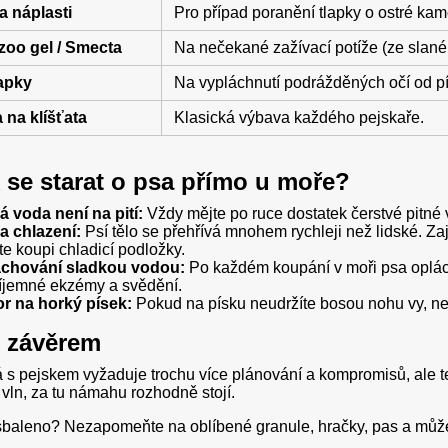
a náplasti
Pro případ poranění tlapky o ostré kam
zoo gel / Smecta
Na nečekané zažívací potíže (ze slané
apky
Na vypláchnutí podrážděných očí od pís
 na klíšťata
Klasická výbava každého pejskaře.
k se starat o psa přímo u moře?
á voda není na pití:
Vždy mějte po ruce dostatek čerstvé pitné v
 a chlazení:
Psí tělo se přehřívá mnohem rychleji než lidské. Zaji
te koupi chladicí podložky.
chování sladkou vodou:
Po každém koupání v moři psa oplách
íjemné ekzémy a svědění.
r na horký písek:
Pokud na písku neudržíte bosou nohu vy, nepat
 závěrem
 s pejskem vyžaduje trochu více plánování a kompromisů, ale 
vln, za tu námahu rozhodně stojí.
sbaleno? Nezapomeňte na oblíbené granule, hračky, pas a může