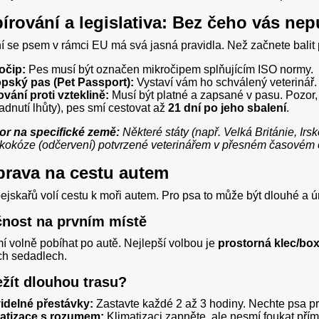
pírování a legislativa: Bez čeho vás nep
 se psem v rámci EU má svá jasná pravidla. Než začnete balit psí 
očip:
Pes musí být označen mikročipem splňujícím ISO normy.
pský pas (Pet Passport):
Vystaví vám ho schválený veterinář.
vání proti vzteklině:
Musí být platné a zapsané v pasu. Pozor,
adnutí lhůty), pes smí cestovat až
21 dní po jeho sbalení
.
or na specifické země:
Některé státy (např. Velká Británie, Irs
kokóze (odčervení) potvrzené veterinářem v přesném časovém 
íprava na cestu autem
ejskařů volí cestu k moři autem. Pro psa to může být dlouhé a ú
nost na prvním místě
 volně pobíhat po autě. Nejlepší volbou je
prostorná klec/box
ch sedadlech.
ežít dlouhou trasu?
idelné přestávky:
Zastavte každé 2 až 3 hodiny. Nechte psa p
atizace s rozumem:
Klimatizaci zapněte, ale nesmí foukat přím