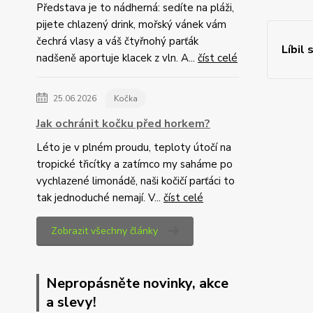
Představa je to nádherná: sedíte na pláži,
pijete chlazený drink, mořský vánek vám
čechrá vlasy a váš čtyřnohý parťák
Líbil 
nadšeně aportuje klacek z vln. A...
číst celé
25.06.2026
Kočka
Jak ochránit kočku před horkem?
Léto je v plném proudu, teploty útočí na
tropické třicítky a zatímco my saháme po
vychlazené limonádě, naši kočičí parťáci to
tak jednoduché nemají. V...
číst celé
Zobrazit všechny články
Nepropásněte novinky, akce
a slevy!