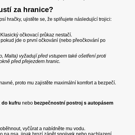
ustí za hranice?
hračky, ujistěte se, že splňujete následující trojici:
 Klasický očkovací průkaz nestačí.
 pokud jde o první očkování (nebo přeočkování po
ko, Malta) vyžadují před vstupem také ošetření proti
okně před přejezdem hranic.
navné, proto mu zajistěte maximální komfort a bezpečí.
 do kufru
nebo
bezpečnostní postroj s autopásem
roběhnout, vyčůrat a nabídněte mu vodu.
o na psa, jinak hrozí zánět spojivek nebo nachlazení.