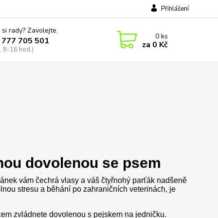
Přihlášení
 si rady? Zavolejte.
0
ks
 777 705 501
za
0 Kč
, 8-16 hod.)
tnou dovolenou se psem
ý vánek vám čechrá vlasy a váš čtyřnohý parťák nadšeně
plnou stresu a běhání po zahraničních veterinách, je
odcem zvládnete dovolenou s pejskem na jedničku.