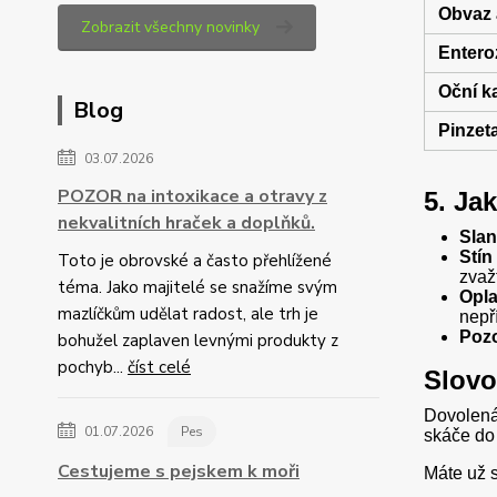
Obvaz 
Zobrazit všechny novinky
Entero
Oční k
Blog
Pinzeta
03.07.2026
POZOR na intoxikace a otravy z
5. Ja
nekvalitních hraček a doplňků.
Slan
Stín
Toto je obrovské a často přehlížené
zvaž
téma. Jako majitelé se snažíme svým
Opla
mazlíčkům udělat radost, ale trh je
nepř
Pozo
bohužel zaplaven levnými produkty z
pochyb...
číst celé
Slovo
Dovolená
01.07.2026
Pes
skáče do 
Cestujeme s pejskem k moři
Máte už 