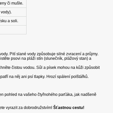
eny či mušle.
 vody).
ku a soli.
ody. Pití slané vody způsobuje silné zvracení a průjmy.
stěte psovi na pláži stín (slunečník, plážový stan) a
něte čistou vodou. Sůl a písek mohou na kůži způsobit
ří na něj ani psí tlapky. Hrozí spálení polštářků.
ten pohled na vašeho čtyřnohého parťáka, jak nadšeně
te vyrazit za dobrodružstvím!
Šťastnou cestu!