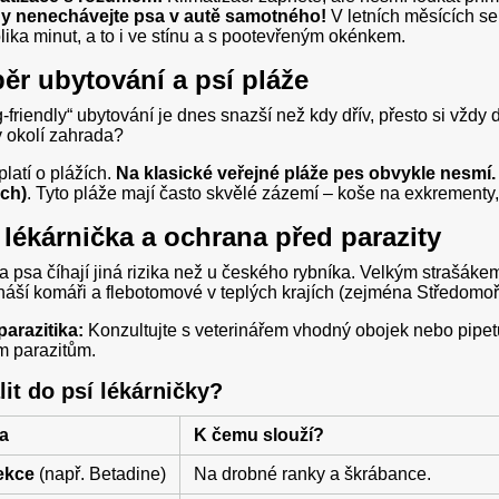
y nenechávejte psa v autě samotného!
V letních měsících se
lika minut, a to i ve stínu a s pootevřeným okénkem.
běr ubytování a psí pláže
g-friendly“ ubytování je dnes snazší než kdy dřív, přesto si vžd
v okolí zahrada?
latí o plážích.
Na klasické veřejné pláže pes obvykle nesmí.
ch)
. Tyto pláže mají často skvělé zázemí – koše na exkrementy, 
í lékárnička a ochrana před parazity
 psa číhají jiná rizika než u českého rybníka. Velkým strašáke
náší komáři a flebotomové v teplých krajích (zejména Středomoří
parazitika:
Konzultujte s veterinářem vhodný obojek nebo pipetu 
ím parazitům.
lit do psí lékárničky?
a
K čemu slouží?
ekce
(např. Betadine)
Na drobné ranky a škrábance.