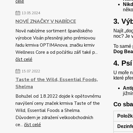
celé
Nikd
něko
13.05.2024
3. Vý
NOVÉ ZNAČKY V NABÍDCE
Nově nabízíme sortiment španělského
Najít „do
noc? Je 
výrobce Visán přesněnji jeho prémiovou
řadu krmiva OPTIMAnova, značku krmiv
To samé p
Dog Bea
Wellness Core a od počátku září také p...
číst celé
4. Ps
15.07.2022
U moře na
které pře
Taste of the Wild, Essential Foods,
Shelma
Anti
jižn
Bohužel od 1.8.2022 dojde k opětovnému
navýšení ceny značek krmiva Taste of the
Co sba
Wild, Essential Foods a Shelma.
Položk
Důvodem je zdražení velkoobchodních
ce...
číst celé
Dezinf