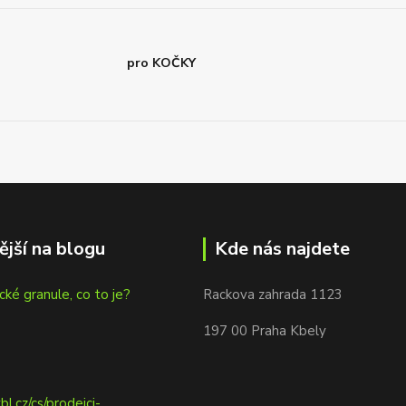
pro KOČKY
ější na blogu
Kde nás najdete
cké granule, co to je?
Rackova zahrada 1123
197 00 Praha Kbely