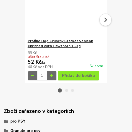
Profine Dog Crunchy Cracker Venison
Magnum Rabb
enriched with Hawthorn 150 g
55 Kč
149 Kč
Ušetříte 3 Kč
Ušetříte 20 K
52 Kč
129 Kč
/
ks
/
ks
Skladem
46 Kč
bez DPH
115 Kč
bez 
Přidat do košíku
Zboží zařazeno v kategoriích
pro PSY
Granule pro psy