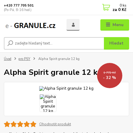
0
ks
+420 777 705 501
za
0 Kč
(Po-Pá, 8-16 hod.)
Menu
Hledat
Úvod
pro PSY
Alpha Spirit granule 12 kg
Alpha Spirit granule 12 kg
1 772 Kč
- 32 %
Ohodnotit produkt