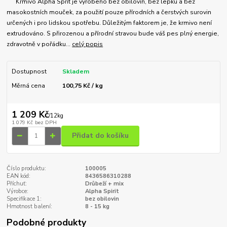
Krmivo Alpha Sprit je vyrobeno bez obilovin, bez lepku a bez
masokostních mouček, za použití pouze přírodních a čerstvých surovin
určených i pro lidskou spotřebu. Důležitým faktorem je, že krmivo není
extrudováno. S přirozenou a přírodní stravou bude váš pes plný energie,
zdravotně v pořádku...
celý popis
Dostupnost
Skladem
Měrná cena
100,75 Kč / kg
1 209 Kč
/
12kg
1 079 Kč
bez DPH
Přidat do košíku
Číslo produktu:
100005
EAN kód:
8436586310288
Příchuť:
Drůbeží + mix
Výrobce:
Alpha Spirit
Specifikace 1:
bez obilovin
Hmotnost balení:
8 - 15 kg
Podobné produkty