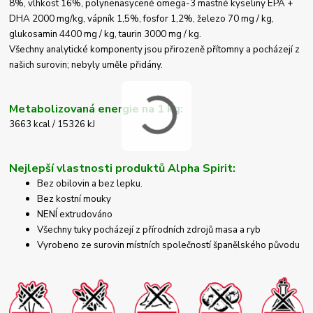
8%, vlhkost 16%, polynenasycené omega-3 mastné kyseliny EPA +
DHA 2000 mg/kg, vápník 1,5%, fosfor 1,2%, železo 70 mg / kg,
glukosamin 4400 mg / kg, taurin 3000 mg / kg.
Všechny analytické komponenty jsou přirozeně přítomny a pocházejí z
našich surovin; nebyly uměle přidány.
Metabolizovaná energie na 1 kg:
3663 kcal / 15326 kJ
Nejlepší vlastnosti produktů Alpha Spirit:
Bez obilovin a bez lepku.
Bez kostní mouky
NENÍ extrudováno
Všechny tuky pocházejí z přírodních zdrojů masa a ryb
Vyrobeno ze surovin místních společností španělského původu