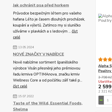
Jak ochránit psa před horkem
Průvodce bezpečným létem pro vašeho
hafana Léto je časem dlouhých procházek,
koupání a výletů. Zatímco my si sluníčko
užíváme v plavkách a s ledovým ...
číst
celé
13.05.2024
NOVÉ ZNAČKY V NABÍDCE
Nově nabízíme sortiment španělského
Alpha S
výrobce Visán přesněnji jeho prémiovou
Poultry 
řadu krmiva OPTIMAnova, značku krmiv
3 798 Kč
Wellness Core a od počátku září také p...
Ušetříte
2 599
číst celé
2 321 K
15.07.2022
Taste of the Wild, Essential Foods,
Shelma