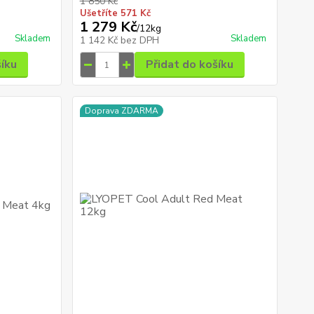
1 850 Kč
Ušetříte 571 Kč
1 279 Kč
/
12kg
Skladem
Skladem
1 142 Kč
bez DPH
šíku
Přidat do košíku
Doprava ZDARMA