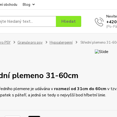
ní obchodu
Blog
Nevíte
Hledat
+420
(Po-Pá
ro PSY
Granule pro psy
Hypoalergenní
Střední plemeno 31-6
dní plemeno 31-60cm
ředního plemene je udávána v
rozmezí od 31cm do 60cm
v tzv
patek s páteří, a jedná se tedy o nejvyšší bod hřbetní linie.