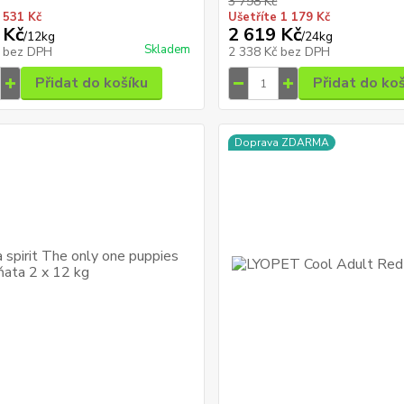
3 798 Kč
 531 Kč
Ušetříte 1 179 Kč
 Kč
2 619 Kč
/
12kg
/
24kg
Skladem
č
bez DPH
2 338 Kč
bez DPH
Přidat do košíku
Přidat do ko
Doprava ZDARMA