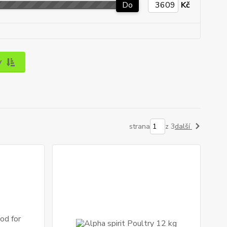
Do
Kč
y
strana
z 3
další