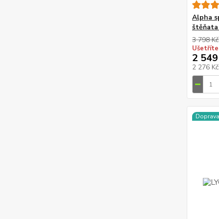
Alpha s
štěňata
3 798 Kč
Ušetříte
2 549
2 276 K
Doprav