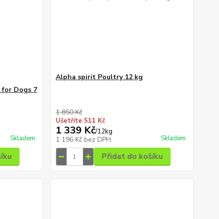
Alpha spirit Poultry 12 kg
 for Dogs 7
1 850 Kč
Ušetříte 511 Kč
1 339 Kč
/
12kg
Skladem
Skladem
1 196 Kč
bez DPH
šíku
Přidat do košíku