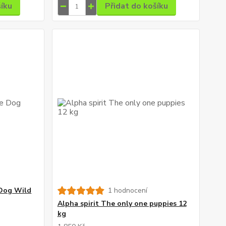
šíku
Přidat do košíku
 Dog Wild
1 hodnocení
Alpha spirit The only one puppies 12
kg