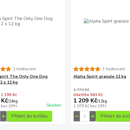
1 hodnocení
1 hodnocení
pirit The Only One Dog
Alpha Spirit granule 12 kg
2 x 12 kg
1 772 Kč
 1 199 Kč
Ušetříte 563 Kč
 Kč
1 209 Kč
/
24kg
/
12kg
Skladem
č
bez DPH
1 079 Kč
bez DPH
Přidat do košíku
Přidat do ko