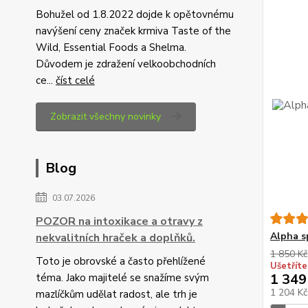
Bohužel od 1.8.2022 dojde k opětovnému
navýšení ceny značek krmiva Taste of the
Wild, Essential Foods a Shelma.
Důvodem je zdražení velkoobchodních
ce...
číst celé
Zobrazit všechny novinky
Blog
03.07.2026
POZOR na intoxikace a otravy z
Alpha s
nekvalitních hraček a doplňků.
1 850 Kč
Toto je obrovské a často přehlížené
Ušetříte
1 349
téma. Jako majitelé se snažíme svým
1 204 K
mazlíčkům udělat radost, ale trh je