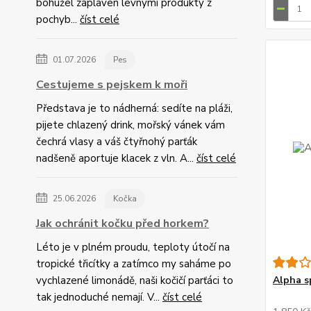
bohužel zaplaven levnými produkty z
pochyb...
číst celé
01.07.2026
Pes
Cestujeme s pejskem k moři
Představa je to nádherná: sedíte na pláži,
pijete chlazený drink, mořský vánek vám
čechrá vlasy a váš čtyřnohý parťák
nadšeně aportuje klacek z vln. A...
číst celé
25.06.2026
Kočka
Jak ochránit kočku před horkem?
Léto je v plném proudu, teploty útočí na
tropické třicítky a zatímco my saháme po
vychlazené limonádě, naši kočičí parťáci to
Alpha s
tak jednoduché nemají. V...
číst celé