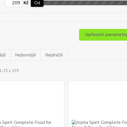
Kč
Od
Upřesnit parametr
jší
Nejlevnější
Nejdražší
1-72 z 172