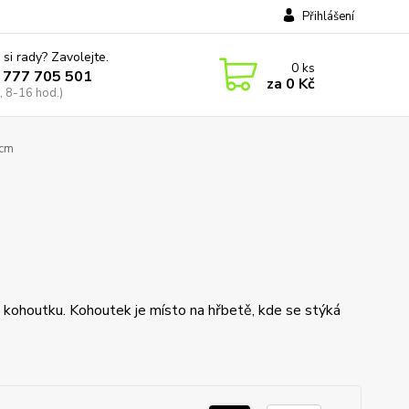
Přihlášení
 si rady? Zavolejte.
0
ks
 777 705 501
za
0 Kč
, 8-16 hod.)
0cm
. kohoutku. Kohoutek je místo na hřbetě, kde se stýká