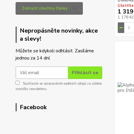
1 850 Kč
Ušetříte
Zobrazit všechny články
1 319
1 178 K
Nepropásněte novinky, akce
a slevy!
Můžete se kdykoli odhlásit. Zasíláme
jednou za 14 dní.
Přihlásit se
Souhlasím se
zpracováním osobních údajů
za účelem
rozesílky newsletteru.
Facebook