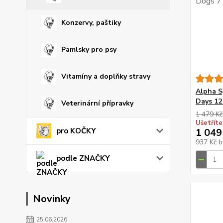
Konzervy, paštiky
Pamlsky pro psy
Vitamíny a doplňky stravy
Alpha S
Days 12
Veterinární přípravky
1 479 Kč
Ušetříte
pro KOČKY
1 049
937 Kč
b
podle ZNAČKY
Novinky
25.06.2026