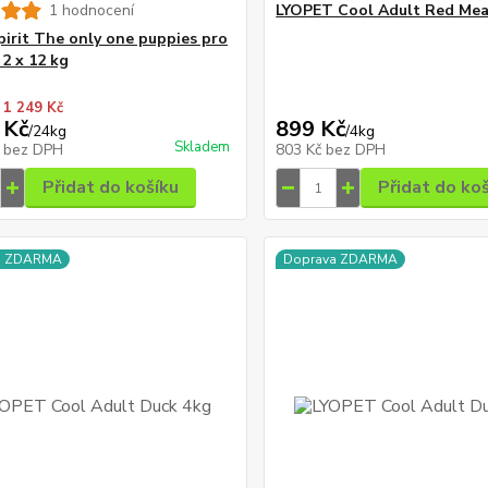
1 hodnocení
LYOPET Cool Adult Red Mea
pirit The only one puppies pro
 2 x 12 kg
 1 249 Kč
 Kč
899 Kč
/
24kg
/
4kg
Skladem
č
bez DPH
803 Kč
bez DPH
Přidat do košíku
Přidat do ko
a ZDARMA
Doprava ZDARMA