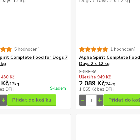
5 hodnocení
1 hodnocení
pirit Complete Food for Dogs 7
Alpha Spirit Complete Food
 kg
Days 2 x 12 kg
3 038 Kč
 430 Kč
Ušetříte 949 Kč
 Kč
2 089 Kč
/
12kg
/
24kg
Skladem
ez DPH
1 865 Kč
bez DPH
Přidat do košíku
Přidat do ko