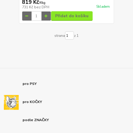
819 Kč
/
4kg
Skladem
731 Kč
bez DPH
Přidat do košíku
strana
z 1
pro PSY
pro KOČKY
podle ZNAČKY