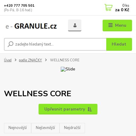
0
ks
+420 777 705 501
za
0 Kč
(Po-Pá, 8-16 hod.)
Menu
Hledat
Úvod
podle ZNAČKY
WELLNESS CORE
WELLNESS CORE
Upřesnit parametry
Nejnovější
Nejlevnější
Nejdražší