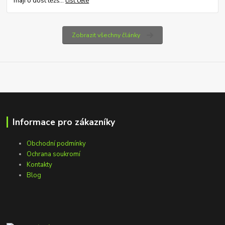
mají o dost těžš...
číst celé
Zobrazit všechny články
Informace pro zákazníky
Obchodní podmínky
Ochrana soukromí
Kontakty
Blog