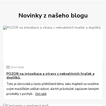
Novinky z našeho blogu
03
.
07
.
2026
POZOR na intoxikace a otravy z nekvalitních hraček a
doplňků.
Toto je obrovské a často přehlížené téma. Jako majitelé se snažíme
svým mazlíčkům udělat radost, ale trh je bohužel zaplaven levnými
produkty z pochyb...
číst celé