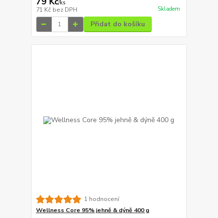
79 Kč
/
ks
Skladem
71 Kč
bez DPH
Přidat do košíku
1 hodnocení
Wellness Core 95% jehně & dýně 400 g