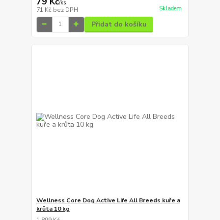
79 Kč
/
ks
Skladem
71 Kč
bez DPH
Přidat do košíku
Wellness Core Dog Active Life All Breeds kuře a
krůta 10 kg