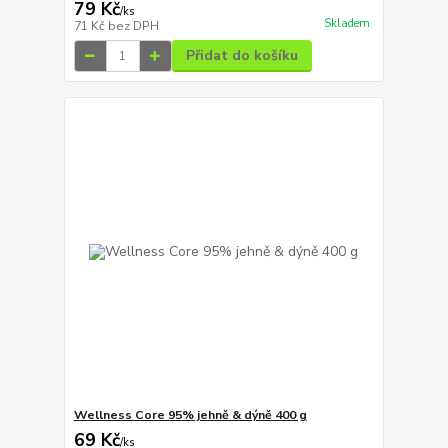
79 Kč
/
ks
Skladem
71 Kč
bez DPH
Přidat do košíku
Wellness Core 95% jehně & dýně 400 g
69 Kč
/
ks