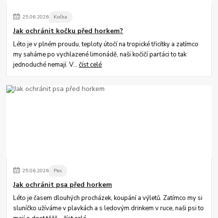
25
.
06
.
2026
Kočka
Jak ochránit kočku před horkem?
Léto je v plném proudu, teploty útočí na tropické třicítky a zatímco
my saháme po vychlazené limonádě, naši kočičí parťáci to tak
jednoduché nemají. V...
číst celé
25
.
06
.
2026
Pes
Jak ochránit psa před horkem
Léto je časem dlouhých procházek, koupání a výletů. Zatímco my si
sluníčko užíváme v plavkách a s ledovým drinkem v ruce, naši psi to