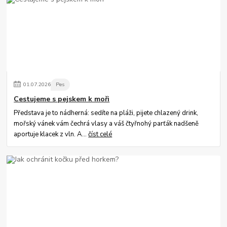
01
.
07
.
2026
Pes
Cestujeme s pejskem k moři
Představa je to nádherná: sedíte na pláži, pijete chlazený drink,
mořský vánek vám čechrá vlasy a váš čtyřnohý parťák nadšeně
aportuje klacek z vln. A...
číst celé