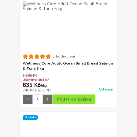
1 hodnocení
Wellness Core Adult Ocean Small Breed Salmon
& Tuna 5 kg
1 199 Kč
Ušetříte 364 Kč
835 Kč
/
5kg
Skladem
746 Kč
bez DPH
Přidat do košíku
Novinka