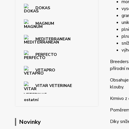
mon
DOKAS
vys
gra
uni
MAGNUM
pln
pln
MEDITERRANEAN
sní
výh
PERFECTO
Breeders
přírodní 
VETAPRO
Obsahuje 
VITAR VETERINAE
klouby.
Krmivo z 
ostatní
Poměrem o
Novinky
Díky sníž