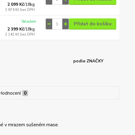
2 099 Kč
/
18kg
1 874 Kč
bez DPH
Skladem
Přidat do košíku
2 399 Kč
/
18kg
2 142 Kč
bez DPH
podle ZNAČKY
Hodnocení
0
ené v mrazem sušeném mase.