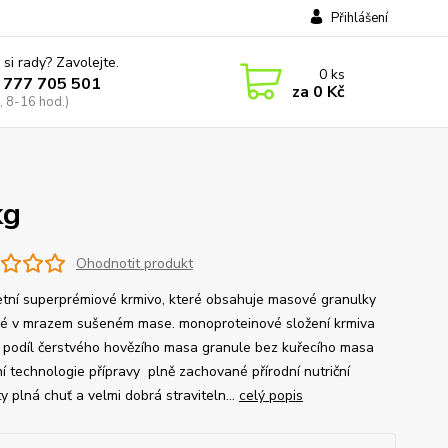
Přihlášení
 si rady? Zavolejte.
0
ks
 777 705 501
za
0 Kč
, 8-16 hod.)
kg
Ohodnotit produkt
tní superprémiové krmivo, které obsahuje masové granulky
é v mrazem sušeném mase. monoproteinové složení krmiva
 podíl čerstvého hovězího masa granule bez kuřecího masa
ní technologie přípravy plně zachované přírodní nutriční
 plná chuť a velmi dobrá straviteln...
celý popis