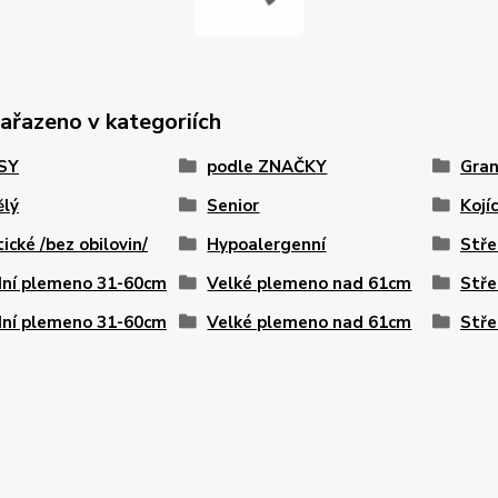
zařazeno v kategoriích
PSY
podle ZNAČKY
Gran
ělý
Senior
Kojíc
tické /bez obilovin/
Hypoalergenní
Stře
dní plemeno 31-60cm
Velké plemeno nad 61cm
Stře
dní plemeno 31-60cm
Velké plemeno nad 61cm
Stře