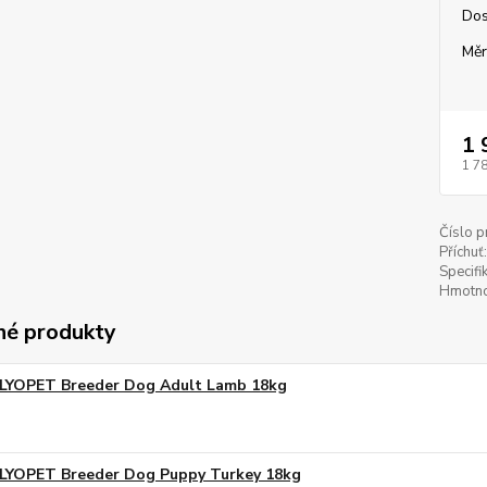
Dos
Měr
1 
1 7
Číslo p
Příchuť:
Specifi
Hmotno
é produkty
LYOPET Breeder Dog Adult Lamb 18kg
LYOPET Breeder Dog Puppy Turkey 18kg