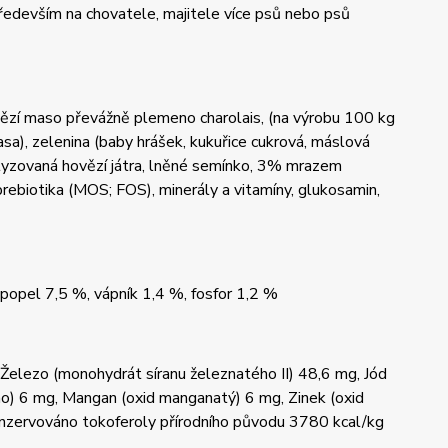
 především na chovatele, majitele více psů nebo psů
ězí maso převážně plemeno charolais, (na výrobu 100 kg
), zelenina (baby hrášek, kukuřice cukrová, máslová
olyzovaná hovězí játra, lněné semínko, 3% mrazem
 prebiotika (MOS; FOS), minerály a vitamíny, glukosamin,
 popel 7,5 %, vápník 1,4 %, fosfor 1,2 %
Železo (monohydrát síranu železnatého II) 48,6 mg, Jód
o) 6 mg, Mangan (oxid manganatý) 6 mg, Zinek (oxid
konzervováno tokoferoly přírodního původu 3780 kcal/kg