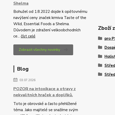
Shelma
Bohužel od 1.8.2022 dojde k opětovnému
navýšení ceny značek krmiva Taste of the
Wild, Essential Foods a Shelma.
Zboží 
Důvodem je zdražení velkoobchodních
ce...
číst celé
pro 
Dosp
Zobrazit všechny novinky
Holis
Stře
Blog
Stře
03.07.2026
POZOR na intoxikace a otravy z
nekvalitních hraček a doplňků.
Toto je obrovské a často přehlížené
téma. Jako majitelé se snažíme svým