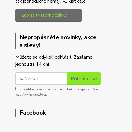
tak jednoduché nemají. V...
číst celé
Zobrazit všechny články
Nepropásněte novinky, akce
a slevy!
Můžete se kdykoli odhlásit. Zasíláme
jednou za 14 dní.
Přihlásit se
Souhlasím se
zpracováním osobních údajů
za účelem
rozesílky newsletteru.
Facebook