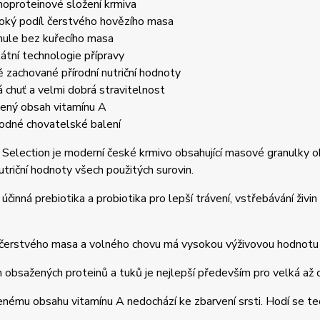
oproteinové složení krmiva
oký podíl čerstvého hovězího masa
nule bez kuřecího masa
kátní technologie přípravy
ě zachované přírodní nutriční hodnoty
á chuť a velmi dobrá stravitelnost
žený obsah vitamínu A
odné chovatelské balení
 Selection je moderní české krmivo obsahující masové granulk
nutriční hodnoty všech použitých surovin.
účinná prebiotika a probiotika pro lepší trávení, vstřebávání živin
čerstvého masa a volného chovu má vysokou výživovou hodnotu a
bsažených proteinů a tuků je nejlepší především pro velká až 
enému obsahu vitamínu A nedochází ke zbarvení srsti. Hodí se tedy