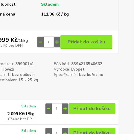
tupnost
Skladem
ná cena
111,06 Kč / kg
999 Kč
/
18kg
Přidat do košíku
85 Kč
bez DPH
roduktu:
899001a1
EAN kód:
8594216540662
Hovězí
Výrobce:
Lyopet
kace 1:
bez obilovin
Specifikace 2:
bez kuřecího
st balení:
15 - 25 kg
Skladem
Přidat do košíku
2 099 Kč
/
18kg
1 874 Kč
bez DPH
Skladem
Přidat do košíku