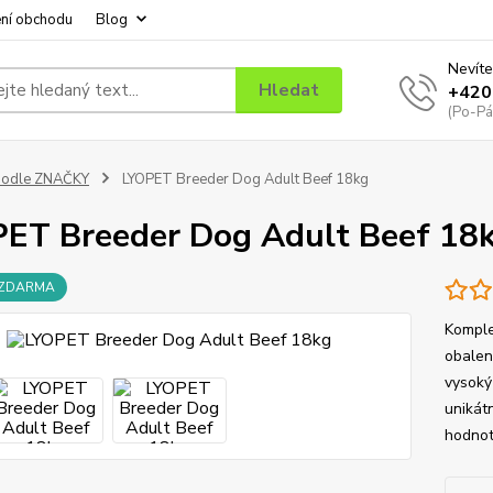
ní obchodu
Blog
Nevíte
Hledat
+420
(Po-Pá
podle ZNAČKY
LYOPET Breeder Dog Adult Beef 18kg
ET Breeder Dog Adult Beef 18
 ZDARMA
Komple
obalen
vysoký
unikát
hodnoty