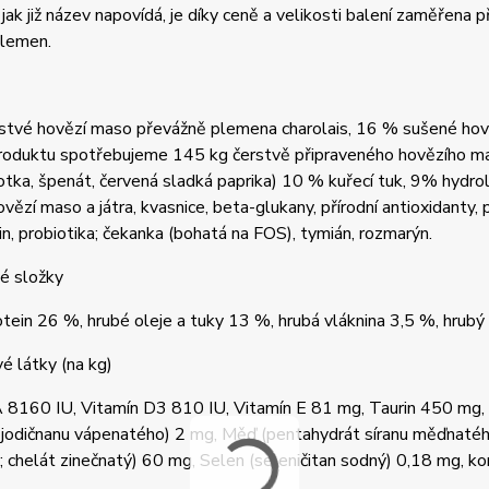
jak již název napovídá, je díky ceně a velikosti balení zaměřena
plemen.
stvé hovězí maso převážně plemena charolais, 16 % sušené hov
oduktu spotřebujeme 145 kg čerstvě připraveného hovězího masa
otka, špenát, červená sladká paprika) 10 % kuřecí tuk, 9% hydr
vězí maso a játra, kvasnice, beta-glukany, přírodní antioxidanty,
in, probiotika; čekanka (bohatá na FOS), tymián, rozmarýn.
é složky
tein 26 %, hrubé oleje a tuky 13 %, hrubá vláknina 3,5 %, hrubý
é látky (na kg)
 8160 IU, Vitamín D3 810 IU, Vitamín E 81 mg, Taurin 450 mg, 
 jodičnanu vápenatého) 2 mg, Měď (pentahydrát síranu měďnatéh
; chelát zinečnatý) 60 mg, Selen (seleničitan sodný) 0,18 mg, 