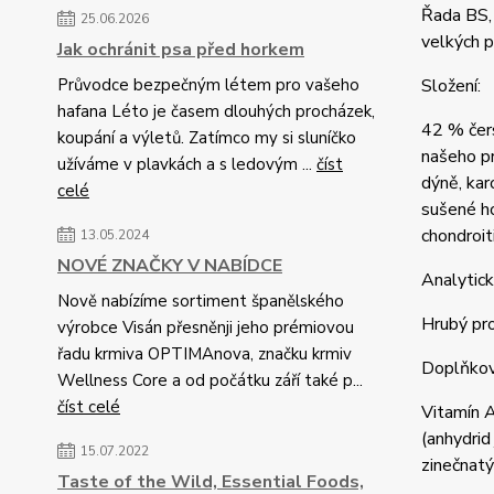
Řada BS, 
25.06.2026
velkých 
Jak ochránit psa před horkem
Průvodce bezpečným létem pro vašeho
Složení:
hafana Léto je časem dlouhých procházek,
42 % čer
koupání a výletů. Zatímco my si sluníčko
našeho pr
užíváme v plavkách a s ledovým ...
číst
dýně, kar
celé
sušené ho
chondroit
13.05.2024
NOVÉ ZNAČKY V NABÍDCE
Analytick
Nově nabízíme sortiment španělského
Hrubý pro
výrobce Visán přesněnji jeho prémiovou
řadu krmiva OPTIMAnova, značku krmiv
Doplňkov
Wellness Core a od počátku září také p...
číst celé
Vitamín A
(anhydrid
15.07.2022
zinečnatý
Taste of the Wild, Essential Foods,