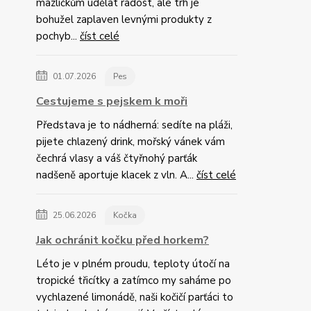
mazlíčkům udělat radost, ale trh je
bohužel zaplaven levnými produkty z
pochyb...
číst celé
01.07.2026
Pes
Cestujeme s pejskem k moři
Představa je to nádherná: sedíte na pláži,
pijete chlazený drink, mořský vánek vám
čechrá vlasy a váš čtyřnohý parťák
nadšeně aportuje klacek z vln. A...
číst celé
25.06.2026
Kočka
Jak ochránit kočku před horkem?
Léto je v plném proudu, teploty útočí na
tropické třicítky a zatímco my saháme po
vychlazené limonádě, naši kočičí parťáci to