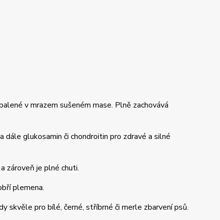
y obalené v mrazem sušeném mase. Plně zachovává
 a dále glukosamin či chondroitin pro zdravé a silné
 zároveň je plné chuti.
obří plemena.
 skvěle pro bílé, černé, stříbrné či merle zbarvení psů.