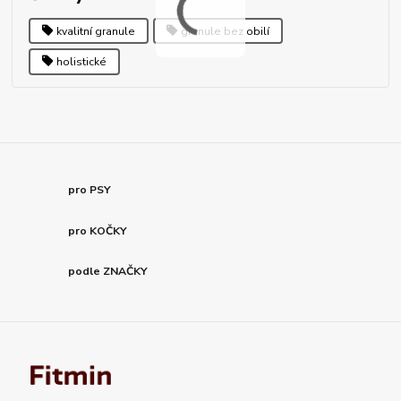
kvalitní granule
granule bez obilí
holistické
pro PSY
pro KOČKY
podle ZNAČKY