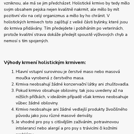
vzniknou, ale má se jim předcházet. Holistické krmivo by tedy mělo
svým obsahem pejska nejen kvalitně nakrmit, ale mělo by mít
pozitivní vliv na celý organizmus a mělo by ho chránit. V
holistických krmivech toto zajišťují z velké části bylinky, které jsou
do krmiva přidávány. Tím předejdete i pobíháním po veterinách,
protože kvalitní strava dokáže předejít spoustě výživových chyb a
nemosí s tím spojených.
Výhody krmení holistickým krmivem:
Hlavní vstupní surovinou je čerstvé maso nebo masová
moučka vyrobená z čerstvého masa.
Krmiva neobsahují žádné konzervační látky ani zhušťovadla.
Pokud krmivo obsahuje obiloviny, tak jsou uvedeny až na
nižších příčkách, v ideálním případě však krmivo neobsahuje
vůbec žádné obiloviny.
Krmivo neobsahuje ani žádné vedlejší produkty živočišného
původu jako jsou různé masové deriváty.
Je vhodné pro psy s citlivějším zažíváním, potravinovou
intolerancí nebo alergií a pro psy s trávicími či kožními