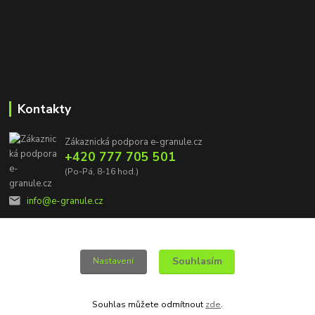
Kontakty
Zákaznická podpora e-granule.cz
+420 777 705 501
(Po-Pá, 8-16 hod.)
info@e-granule.cz
Souhlasím
Nastavení
© 2022 e-granule.cz *** Všechna práva vyhrazena
Souhlas můžete odmítnout
zde
.
Vytvořeno na
Eshop-rychle.cz