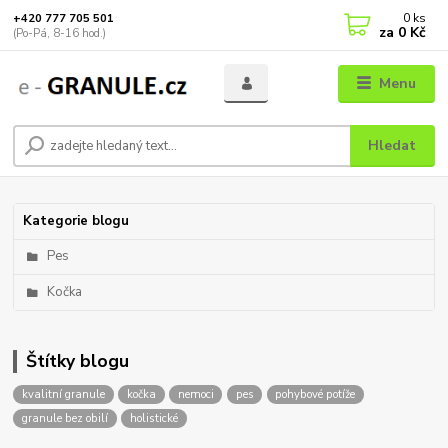
0
ks
+420 777 705 501
za
0 Kč
(Po-Pá, 8-16 hod.)
Menu
Hledat
Kategorie blogu
Pes
Kočka
Štítky blogu
kvalitní granule
kočka
nemoci
pes
pohybové potíže
granule bez obilí
holistické