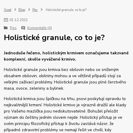
Úvod
Blog
Pes
Holistické granule, co to je?
01
.
12
.
2021
Pes
Komentáře (0)
Holistické granule, co to je?
Jednoduše řečeno, holistickým krmivem označujeme takzvané
komplexní, skvěle vyvážené krmivo.
Holistické granule jsou krmiva bez obilovin nebo se sníženým
obsahem obilovin, obilniny mohou a ve většině případů stojí za
velkými zažívací problémy. Holistické granule jsou plné čerstvého
masa, ovoce, zeleniny a bylinek.
Holistická krmiva jsou špičkou na trhu, psovi poskytují opravdu to
nejkvalitnější krmení.
Holistické krmivo je výrazně dražší ale klady
pro Vašeho mazlíčka jsou nediskutovatelné. Bohužel přeložit
význam do češtiny jedním slovem nejde. Holistický přístup je ve
svém principu filozofický přístup k životu zastává názor, že
případné zdravotní problémy se nemají řešit ve chvíli, kdy