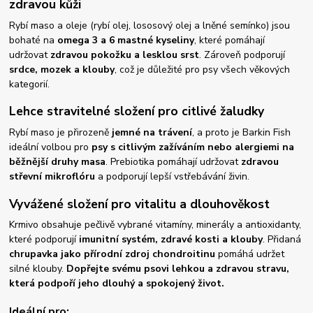
zdravou kůži
Rybí maso a oleje (rybí olej, lososový olej a lněné semínko) jsou
bohaté na
omega 3 a 6 mastné kyseliny
, které pomáhají
udržovat
zdravou pokožku a lesklou srst
. Zároveň podporují
srdce, mozek a klouby
, což je důležité pro psy všech věkových
kategorií.
Lehce stravitelné složení pro citlivé žaludky
Rybí maso je přirozeně
jemné na trávení
, a proto je Barkin Fish
ideální volbou pro
psy s citlivým zažíváním nebo alergiemi na
běžnější druhy masa
. Prebiotika pomáhají udržovat
zdravou
střevní mikroflóru
a podporují lepší vstřebávání živin.
Vyvážené složení pro vitalitu a dlouhověkost
Krmivo obsahuje pečlivě vybrané vitamíny, minerály a antioxidanty,
které podporují
imunitní systém, zdravé kosti a klouby
. Přidaná
chrupavka jako přírodní zdroj chondroitinu
pomáhá udržet
silné klouby.
Dopřejte svému psovi lehkou a zdravou stravu,
která podpoří jeho dlouhý a spokojený život.
Ideální pro: