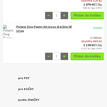
Ušetříte 520 Kč
1 079 Kč
/
12kg
963 Kč
bez DPH
Přidat do košíku
Polaris Dog Puppy All losos & krůta GF
Skladem
12 kg
1 799 Kč
Ušetříte 660 Kč
1 139 Kč
/
12kg
1 017 Kč
bez DPH
Přidat do košíku
pro PSY
pro KOČKY
podle ZNAČKY