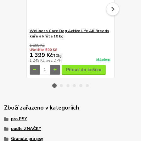
Wellness Core Dog Active Life All Breeds
Profine Dog
kuře a krůta 10 kg
with Parsnip
1 899 Kč
55 Kč
Ušetříte 500 Kč
Ušetříte 3 Kč
1 399 Kč
52 Kč
/
10kg
/
ks
Skladem
1 249 Kč
bez DPH
46 Kč
bez D
Přidat do košíku
Zboží zařazeno v kategoriích
pro PSY
podle ZNAČKY
Granule pro psy