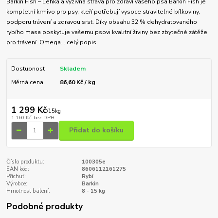
Barkin Fish – Lehká a výživná strava pro zdraví vašeho psa Barkin Fish je
kompletní krmivo pro psy, kteří potřebují vysoce stravitelné bílkoviny,
podporu trávení a zdravou srst. Díky obsahu 32 % dehydratovaného
rybího masa poskytuje vašemu psovi kvalitní živiny bez zbytečné zátěže
pro trávení. Omega...
celý popis
Dostupnost
Skladem
Měrná cena
86,60 Kč / kg
1 299 Kč
/
15kg
1 160 Kč
bez DPH
Přidat do košíku
Číslo produktu:
100305e
EAN kód:
8606112161275
Příchuť:
Rybí
Výrobce:
Barkin
Hmotnost balení:
8 - 15 kg
Podobné produkty