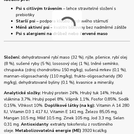
Psi s citlivým trávením
– lehce stravitelné složení s
prebiotiky
Starší psi
– podpora kloubů a zdravého stárnutí
Méně aktivní psi
– kvalitní bílkoviny bez nadměrné zátěže
Psi s alergiemi na drůbež nebo červené maso
Složení:
dehydratované rybí maso (32 %), rýže, pšenice, rybí olej
(8 %), sušené ryby (5 %), lososový olej (1 %), lněné semínko,
chrupavka (zdroj chondroitinu 150 mg/kg), sušená mrkev (0,1 %),
mannan-oligosacharidy (110 mg/kg), frukto-oligosacharidy (90
mg/kg), dehydratované byliny (0,1 %), kvasnice a minerály.
Analytické složky:
Hrubý protein 24%, Hrubý tuk 14%, Hrubá
vláknina 3,7%, Hrubý popel 8%, Vápník 1,1%, Fosfor 0,85%, Sodík
0,15%, Vlhkost 10%.
Doplňkové látky (na kg):
Vitamin A 14 280
IU, Vitamin D3 1 417 IU, Vitamin E 141 mg, Železo 85,05 mg,
Mangan 10,5 mg, Měď 10,5 mg, Zinek 105 mg, Jod 3,3 mg, Selen
0,31 mg.
Antioxidanty
: extrakty tokoferolu z rostlinného
oleje.
Metabolizovatelná energie (ME)
3920 kcal/kg.