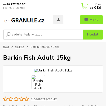
0
ks
+420 777 705 501
za
0 Kč
(Po-Pá, 8-16 hod.)
Menu
Hledat
Úvod
pro PSY
Barkin Fish Adult 15kg
Barkin Fish Adult 15kg
Ohodnotit produkt