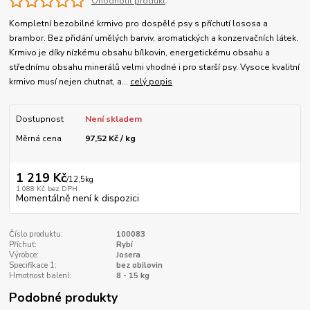
Ohodnotit produkt
Kompletní bezobilné krmivo pro dospělé psy s příchutí lososa a
brambor. Bez přidání umělých barviv, aromatických a konzervačních látek.
Krmivo je díky nízkému obsahu bílkovin, energetickému obsahu a
střednímu obsahu minerálů velmi vhodné i pro starší psy. Vysoce kvalitní
krmivo musí nejen chutnat, a...
celý popis
Dostupnost
Není skladem
Měrná cena
97,52 Kč / kg
1 219 Kč
/
12,5kg
1 088 Kč
bez DPH
Momentálně není k dispozici
Číslo produktu:
100083
Příchuť:
Rybí
Výrobce:
Josera
Specifikace 1:
bez obilovin
Hmotnost balení:
8 - 15 kg
Podobné produkty