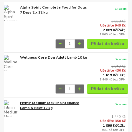
Alpha Spirit Complete Food for Dogs
Skladem
7 Days 2 x 12 kg
3 038 Kč
Ušetříte 949 Kč
2 089 Kč
/
24kg
1 865 Kč
bez DPH
Přidat do košíku
Wellness Core Dog Adult Lamb 10 kg
Skladem
2 049 Kč
Ušetříte 430 Kč
1 619 Kč
/
10kg
1 446 Kč
bez DPH
Přidat do košíku
Fitmin Medium Maxi Maintenance
Skladem
Lamb & Beef 12 kg
1 449 Kč
Ušetříte 350 Kč
1 099 Kč
/
12kg
981 Kč
bez DPH