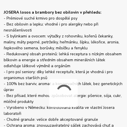
JOSERA losos a brambory bez obilovin v přehledu:
- Prémiové suché krmivo pro dospělé psy
- Bez obilovin a lepku: vhodné i pro alergiky nebo při
nesnášenlivosti
- S bylinkami a ovocem: výtažky z rohovníku, kořenů čekanky,
maliny, máty peprné, petrželky, heřmánku, šípku, lékořice, aronia,
řepkového semena, borůvky, měsíčku a fenyklu
- Redukovaný obsah proteinů: lehká receptura s nízkým obsahem
bílkovin a energie a středním obsahem minerálních látek
odlehčuje látkové výměně a orgánům
- I pro psí seniory: díky lehké receptuře, která je vhodná i pro
organismus starších psů
- 100% bez barviv, aromat a konzervačních látek, bez genetických
úprav
- Bez přísad, které mohou způsobovat alergie: pšenice, sója, cukr,
mléčné produkty
- Vyrobeno v Německu: kontrolovaná kvalita ve vlastní Josera
laboratoři
- Chutné granule: velice dobře akceptované granule
- Ochrana aroma: znovuuzavíratelný sáček zachovává chuť a