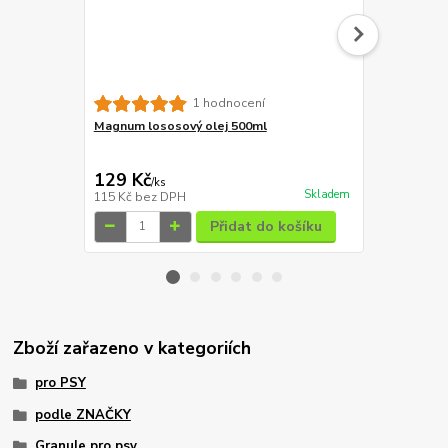
Magnum Duc
1 hodnocení
Magnum lososový olej 500ml
59 Kč
Ušetříte 10 K
129 Kč
49 Kč
/
ks
/
ks
Skladem
115 Kč
bez DPH
44 Kč
bez D
Přidat do košíku
Zboží zařazeno v kategoriích
pro PSY
podle ZNAČKY
Granule pro psy