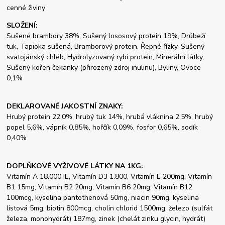
cenné živiny
SLOŽENÍ:
Sušené brambory 38%, Sušený lososový protein 19%, Drůbeží
tuk, Tapioka sušená, Bramborový protein, Řepné řízky, Sušený
svatojánský chléb, Hydrolyzovaný rybí protein, Minerální látky,
Sušený kořen čekanky (přirozený zdroj inulinu), Byliny, Ovoce
0,1%
DEKLAROVANÉ JAKOSTNÍ ZNAKY:
Hrubý protein 22,0%, hrubý tuk 14%, hrubá vláknina 2,5%, hrubý
popel 5,6%, vápník 0,85%, hořčík 0,09%, fosfor 0,65%, sodík
0,40%
DOPLŇKOVÉ VYŽIVOVÉ LÁTKY NA 1KG:
Vitamín A 18.000 IE, Vitamín D3 1.800, Vitamín E 200mg, Vitamín
B1 15mg, Vitamín B2 20mg, Vitamín B6 20mg, Vitamín B12
100mcg, kyselina pantothenová 50mg, niacin 90mg, kyselina
listová 5mg, biotin 800mcg, cholin chlorid 1500mg, železo (sulfát
železa, monohydrát) 187mg, zinek (chelát zinku glycin, hydrát)