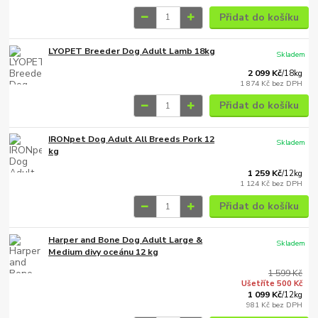
Přidat do košíku
LYOPET Breeder Dog Adult Lamb 18kg
Skladem
2 099 Kč
/
18kg
1 874 Kč
bez DPH
Přidat do košíku
IRONpet Dog Adult All Breeds Pork 12
Skladem
kg
1 259 Kč
/
12kg
1 124 Kč
bez DPH
Přidat do košíku
Harper and Bone Dog Adult Large &
Skladem
Medium divy oceánu 12 kg
1 599 Kč
Ušetříte 500 Kč
1 099 Kč
/
12kg
981 Kč
bez DPH