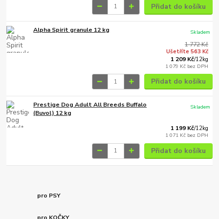
Přidat do košíku
Alpha Spirit granule 12 kg
Skladem
1 772 Kč
Ušetříte 563 Kč
1 209 Kč
/
12kg
1 079 Kč
bez DPH
Přidat do košíku
Prestige Dog Adult All Breeds Buffalo
Skladem
(Buvol) 12 kg
1 199 Kč
/
12kg
1 071 Kč
bez DPH
Přidat do košíku
pro PSY
pro KOČKY