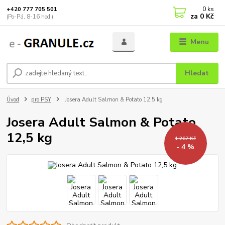
0
ks
+420 777 705 501
za
0 Kč
(Po-Pá, 8-16 hod.)
Menu
Hledat
Úvod
pro PSY
Josera Adult Salmon & Potato 12,5 kg
Josera Adult Salmon & Potato
12,5 kg
1 267 Kč
- 4 %