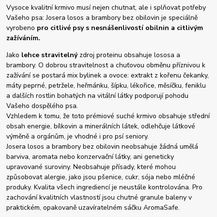
Vysoce kvalitní krmivo musí nejen chutnat, ale i splňovat potřeby
Vašeho psa: Josera losos a brambory bez obilovin je speciálně
vyrobeno
pro citlivé psy
s nesnášenlivostí obilnin a citlivým
zažíváním.
Jako
lehce stravitelný
zdroj proteinu obsahuje lososa a
brambory. O dobrou stravitelnost a chuťovou obměnu příznivou k
zažívání se postará mix bylinek a ovoce: extrakt z kořenu čekanky,
máty peprné, petržele, heřmánku, šípku, lékořice, měsíčku, feniklu
a dalších rostlin bohatých na vitální látky podporují pohodu
Vašeho dospělého psa.
Vzhledem k tomu, že toto prémiové suché krmivo obsahuje střední
obsah energie, bílkovin a minerálních látek, odlehčuje látkové
výměně a orgánům, je vhodné i pro psí seniory.
Josera losos a brambory bez obilovin neobsahuje žádná umělá
barviva, aromata nebo konzervační látky, ani geneticky
upravované suroviny. Neobsahuje přísady, které mohou
způsobovat alergie, jako jsou pšenice, cukr, sója nebo mléčné
produky. Kvalita všech ingrediencí je neustále kontrolována. Pro
zachování kvalitních vlastností jsou chutné granule baleny v
praktickém, opakovaně uzavíratelném sáčku AromaSafe.