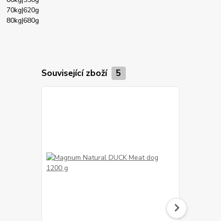
70kg|620g
80kg|680g
Související zboží
5