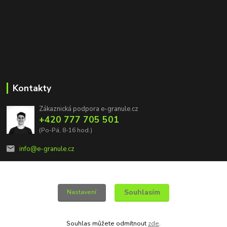
Kontakty
Zákaznická podpora e-granule.cz
+420 777 705 501
(Po-Pá, 8-16 hod.)
info@e-granule.cz
Souhlasím
Nastavení
© 2022 e-granule.cz *** Všechna práva vyhrazena
Souhlas můžete odmítnout
zde
.