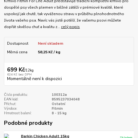
Krmivo Fitmin For Life Adult představuje tradiční kompletní krmivo pro
dospělé psy všech plemen v běžné zátěži v prémiové kvalitě, které
uspokojí jak chutě, tak vyváženou stravu v průběhu plnohodnotného
života vašeho psa. Navíc vás jistě potěší, že vašemu psovi můžete
dopřát skvělou chuť a kvalitu z...
celý popis
Dostupnost
Není skladem
Měrná cena
58,25 Kč / kg
699 Kč
/
12kg
624 Kč
bez DPH
Momentálně není k dispozici
Číslo produktu:
100312a
EAN kód:
8595237034048
Příchuť:
Ostatní
Výrobce:
Fitmin
Hmotnost balení:
8 - 15 kg
Podobné produkty
Barkin Chicken Adult 15kg
Skladem