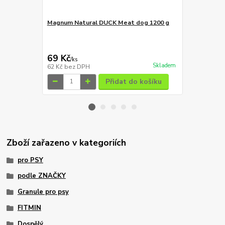
Magnum Natural DUCK Meat dog 1200 g
Magnum Duc
69 Kč
129 Kč
/
ks
/
ks
Skladem
62 Kč
bez DPH
115 Kč
bez 
Přidat do košíku
Zboží zařazeno v kategoriích
pro PSY
podle ZNAČKY
Granule pro psy
FITMIN
Dospělý