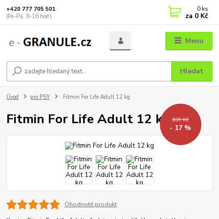
0
ks
+420 777 705 501
za
0 Kč
(Po-Pá, 8-16 hod.)
Menu
Hledat
Úvod
pro PSY
Fitmin For Life Adult 12 kg
Fitmin For Life Adult 12 kg
839 Kč
- 17 %
Ohodnotit produkt