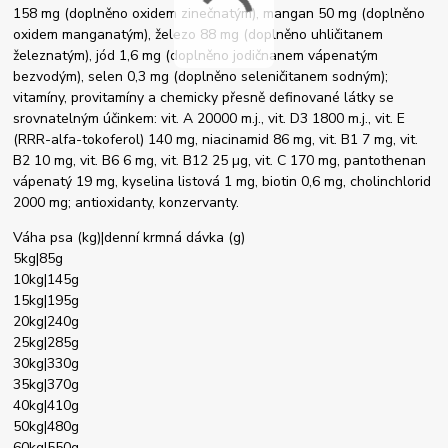
158 mg (doplněno oxidem zinečnatým), mangan 50 mg (doplněno
oxidem manganatým), železo 88 mg (doplněno uhličitanem
železnatým), jód 1,6 mg (doplněno jodičnanem vápenatým
bezvodým), selen 0,3 mg (doplněno seleničitanem sodným);
vitamíny, provitamíny a chemicky přesně definované látky se
srovnatelným účinkem: vit. A 20000 m.j., vit. D3 1800 m.j., vit. E
(RRR-alfa-tokoferol) 140 mg, niacinamid 86 mg, vit. B1 7 mg, vit.
B2 10 mg, vit. B6 6 mg, vit. B12 25 µg, vit. C 170 mg, pantothenan
vápenatý 19 mg, kyselina listová 1 mg, biotin 0,6 mg, cholinchlorid
2000 mg; antioxidanty, konzervanty.
Váha psa (kg)|denní krmná dávka (g)
5kg|85g
10kg|145g
15kg|195g
20kg|240g
25kg|285g
30kg|330g
35kg|370g
40kg|410g
50kg|480g
60kg|550g