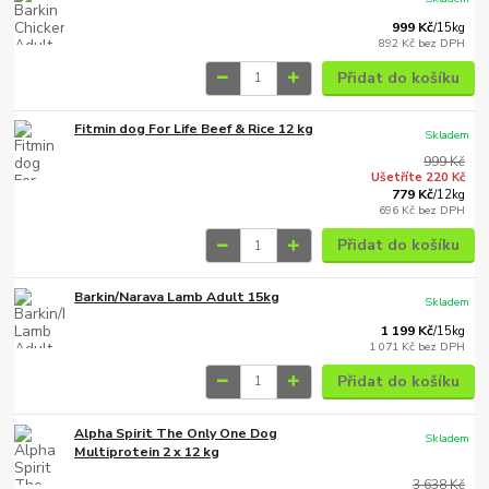
999 Kč
/
15kg
892 Kč
bez DPH
Přidat do košíku
Fitmin dog For Life Beef & Rice 12 kg
Skladem
999 Kč
Ušetříte 220 Kč
779 Kč
/
12kg
696 Kč
bez DPH
Přidat do košíku
Barkin/Narava Lamb Adult 15kg
Skladem
1 199 Kč
/
15kg
1 071 Kč
bez DPH
Přidat do košíku
Alpha Spirit The Only One Dog
Skladem
Multiprotein 2 x 12 kg
3 638 Kč