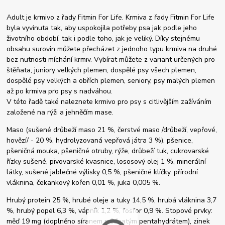
Adult je krmivo z řady Fitmin For Life. Krmiva z řady Fitmin For Life
byla vyvinuta tak, aby uspokojila potřeby psa jak podle jeho
životního období, tak i podle toho, jak je veliký. Díky stejnému
obsahu surovin můžete přecházet z jednoho typu krmiva na druhé
bez nutnosti míchání krmiv. Vybírat můžete z variant určených pro
štěňata, juniory velkých plemen, dospělé psy všech plemen,
dospělé psy velkých a obřích plemen, seniory, psy malých plemen
až po krmiva pro psy s nadváhou.
V této řadě také naleznete krmivo pro psy s citlivějším zažíváním
založené na rýži a jehněčím mase.
Maso (sušené drůbeží maso 21 %, čerstvé maso /drůbeží, vepřové,
hovězí/ - 20 %, hydrolyzovaná vepřová játra 3 %), pšenice,
pšeničná mouka, pšeničné otruby, rýže, drůbeží tuk, cukrovarské
řízky sušené, pivovarské kvasnice, lososový olej 1 %, minerální
látky, sušené jablečné výlisky 0,5 %, pšeničné klíčky, přírodní
vláknina, čekankový kořen 0,01 %, juka 0,005 %.
Hrubý protein 25 %, hrubé oleje a tuky 14,5 %, hrubá vláknina 3,7
%, hrubý popel 6,3 %, vápník 1,2 %, fosfor 0,9 %. Stopové prvky:
měď 19 mg (doplněno síranem měďnatým pentahydrátem), zinek