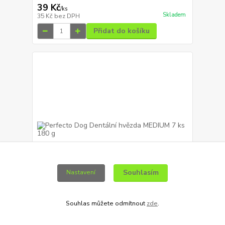
39 Kč
/
ks
Skladem
35 Kč
bez DPH
Přidat do košíku
Souhlasím
Nastavení
Souhlas můžete odmítnout
zde
.
Perfecto Dog Dentální hvězda MEDIUM 7 ks 180 g
39 Kč