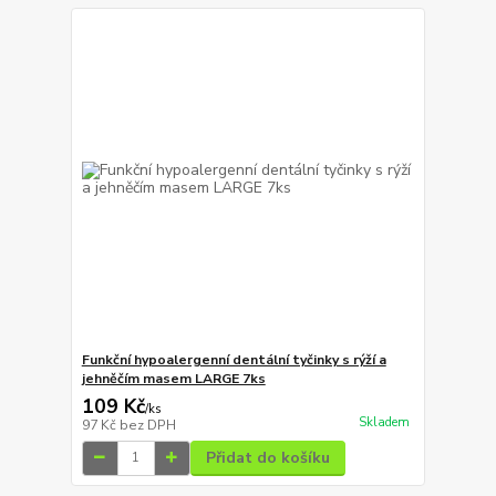
Funkční hypoalergenní dentální tyčinky s rýží a
jehněčím masem LARGE 7ks
109 Kč
/
ks
Skladem
97 Kč
bez DPH
Přidat do košíku