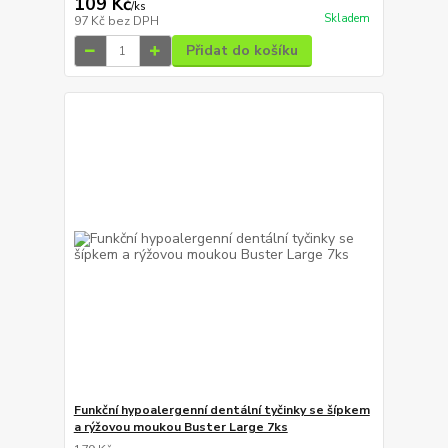
109 Kč
/
ks
Skladem
97 Kč
bez DPH
Přidat do košíku
Funkční hypoalergenní dentální tyčinky se šípkem
a rýžovou moukou Buster Large 7ks