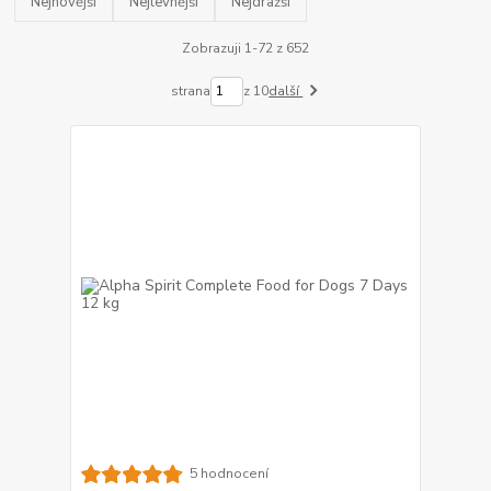
Nejnovější
Nejlevnější
Nejdražší
Zobrazuji 1-72 z 652
strana
z 10
další
5 hodnocení