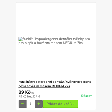
Funkční hypoalergenní dentální tyčinky pro psy s
rýží a hovězím masem MEDIUM 7ks
89 Kč
/
ks
Skladem
79 Kč
bez DPH
Přidat do košíku