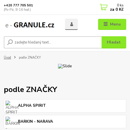
0
ks
+420 777 705 501
za
0 Kč
(Po-Pá, 8-16 hod.)
Menu
Hledat
Úvod
podle ZNAČKY
podle ZNAČKY
ALPHA SPIRIT
BARKIN - NARAVA