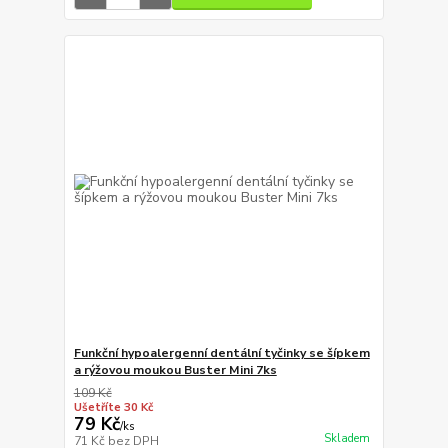
Funkční hypoalergenní dentální tyčinky se šípkem
a rýžovou moukou Buster Mini 7ks
109 Kč
Ušetříte 30 Kč
79 Kč
/
ks
Skladem
71 Kč
bez DPH