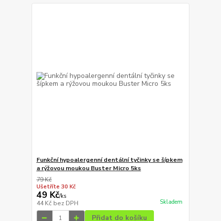
Funkční hypoalergenní dentální tyčinky se šípkem
a rýžovou moukou Buster Micro 5ks
79 Kč
Ušetříte 30 Kč
49 Kč
/
ks
Skladem
44 Kč
bez DPH
Přidat do košíku