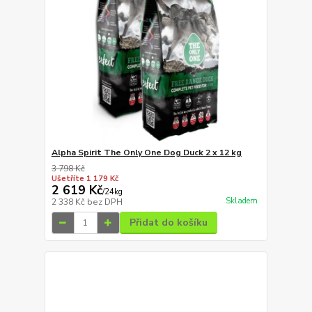
Alpha Spirit The Only One Dog Duck 2 x 12 kg
3 798 Kč
Ušetříte 1 179 Kč
2 619 Kč
/
24kg
Skladem
2 338 Kč
bez DPH
Přidat do košíku