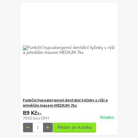
Funkční hypoalergenní dentální tyčinky s rýží a
jehněčím masem MEDIUM 7ks
89 Kč
/
ks
Skladem
79 Kč
bez DPH
Přidat do košíku