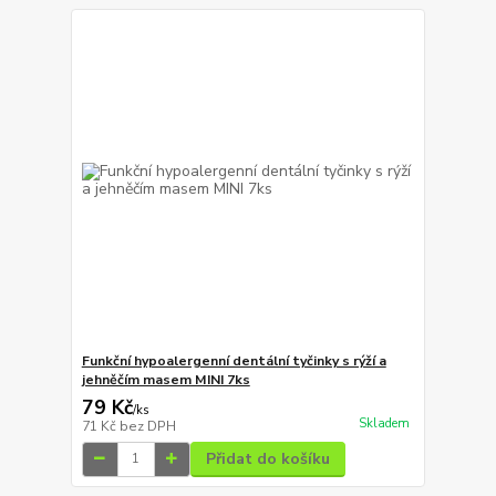
Funkční hypoalergenní dentální tyčinky s rýží a
jehněčím masem MINI 7ks
79 Kč
/
ks
Skladem
71 Kč
bez DPH
Přidat do košíku