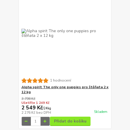
1 hodnocení
Alpha spirit The only one puppies pro štěňata 2 x
12 kg
3 798 Kč
Ušetříte 1 249 Kč
2 549 Kč
/
24kg
Skladem
2 276 Kč
bez DPH
Přidat do košíku