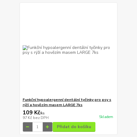
Funkční hypoalergenní dentální tyčinky pro psy s
rýží a hovězím masem LARGE 7ks
109 Kč
/
ks
Skladem
97 Kč
bez DPH
Přidat do košíku