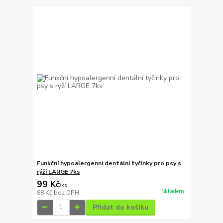
Funkční hypoalergenní dentální tyčinky pro psy s
rýží LARGE 7ks
99 Kč
/
ks
Skladem
88 Kč
bez DPH
Přidat do košíku