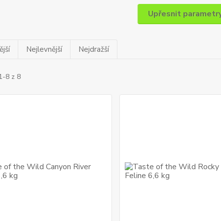
Upřesnit parametr
jší
Nejlevnější
Nejdražší
1-8 z 8