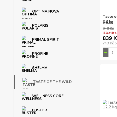
OPTIMA NOVA
Taste o
6,6 kg
POLARIS
949 Kč
Ušetříte
839 K
PRIMAL SPIRIT
749 Kč
b
PROFINE
SHELMA
TASTE OF THE WILD
WELLNESS CORE
BUSTER