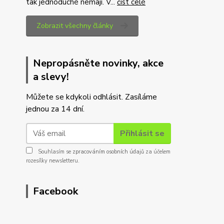
tak jednoduché nemají. V...
číst celé
Zobrazit všechny články
Nepropásněte novinky, akce
a slevy!
Můžete se kdykoli odhlásit. Zasíláme
jednou za 14 dní.
Přihlásit se
Souhlasím se
zpracováním osobních údajů
za účelem
rozesílky newsletteru.
Facebook