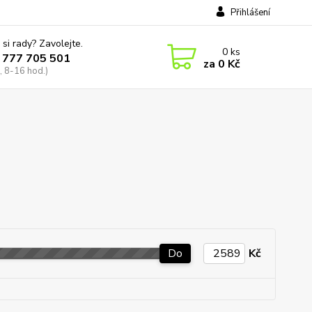
Přihlášení
 si rady? Zavolejte.
0
ks
 777 705 501
za
0 Kč
, 8-16 hod.)
Do
Kč