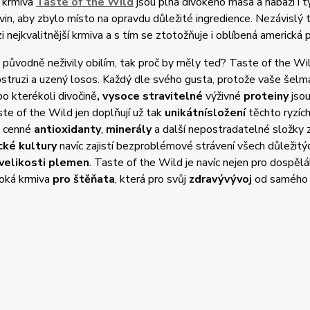
 krmiva
Taste of the Wild
jsou plná divokého masa a nabaží i t
vin, aby zbylo místo na opravdu důležité ingredience. Nezávisl
 nejkvalitnější krmiva a s tím se ztotožňuje i oblíbená americk
původně neživily obilím, tak proč by měly teď? Taste of the Wild, 
pstruzi a uzený losos. Každý dle svého gusta, protože vaše šelma
o kterékoli divočině
, vysoce stravitelné
výživné
proteiny
jsou
te of the Wild jen doplňují už tak
unikátní
složení
těchto ryzíc
, cenné
antioxidanty
,
minerály
a další nepostradatelné složky 
cké kultury
navíc zajistí bezproblémové strávení všech důležitý
velikosti plemen
. Taste of the Wild je navíc nejen pro dospěláky
ivoká krmiva
pro štěňata
, která pro svůj
zdravý
vývoj
od samého 