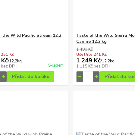
f the Wild Pacific Stream 12,2
Taste of the Wild Sierra M
Canine 12,2 kg
1 490 Kč
 251 Kč
Ušetříte 241 Kč
 Kč
1 249 Kč
/
12,2kg
/
12,2kg
Skladem
č
bez DPH
1 115 Kč
bez DPH
Přidat do košíku
Přidat do ko