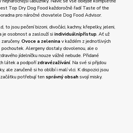
y nejnáročnější labužníky. Navíc se vše obejde kompletně
ý test Top Dry Dog Food každoročně řadí Taste of the
á poradna pro náročné chovatele Dog Food Advisor.
to jsou pečení bizoni, divočáci, kachny, křepelky, jeleni,
 je osobnost a zaslouží si
individuální
přístup
. Ať už
 zaručeny.
Ovoce a zelenina
v každém z jednotlivých
h pochoutek. Alergeny dostaly dovolenou, ale o
zdravého jídelníčku nouze vážně nebude. Přidané
ch látek a podpoří
zdravé
zažívání
. Na své si přijdou
, ale zaručeně si ho oblíbí i malí vlci. K dispozici jsou
začátku potřebují ten
správný obsah
svojí misky.