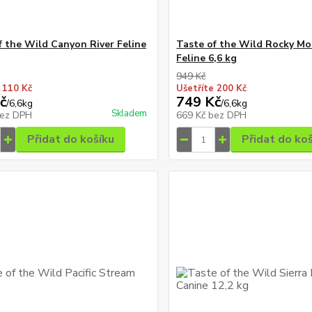
f the Wild Canyon River Feline
Taste of the Wild Rocky Mo
Feline 6,6 kg
949 Kč
 110 Kč
Ušetříte 200 Kč
č
749 Kč
/
6,6kg
/
6,6kg
Skladem
ez DPH
669 Kč
bez DPH
Přidat do košíku
Přidat do ko