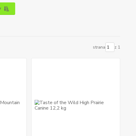
y
strana
z 1