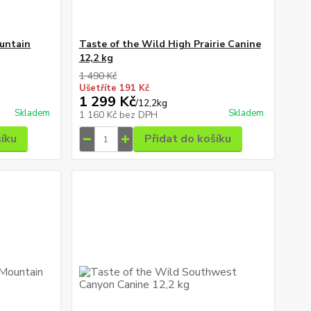
untain
Taste of the Wild High Prairie Canine
12,2 kg
1 490 Kč
Ušetříte 191 Kč
1 299 Kč
/
12,2kg
Skladem
Skladem
1 160 Kč
bez DPH
šíku
Přidat do košíku