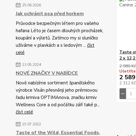
25.06.2026
Jak ochránit psa před horkem
Průvodce bezpečným létem pro vašeho
hafana Léto je časem dlouhých procházek,
koupání a výletů. Zatímco my si sluníčko
užíváme v plavkách a s ledovým ...
číst
Taste o
celé
2 x 12,2
13.05.2024
2 980 Kč
Ušetříte
NOVÉ ZNAČKY V NABÍDCE
2 589
Nově nabízíme sortiment španělského
2 312 K
výrobce Visán přesněnji jeho prémiovou
řadu krmiva OPTIMAnova, značku krmiv
Wellness Core a od počátku září také p...
číst celé
15.07.2022
Taste of the Wild, Essential Foods,