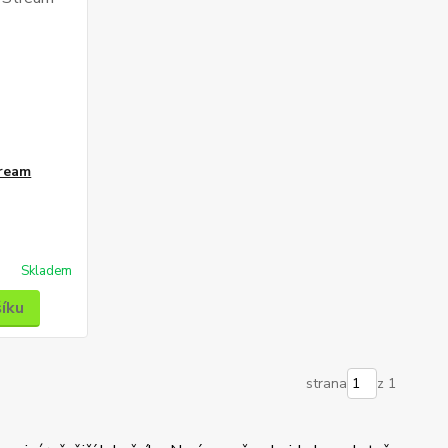
tream
Skladem
šíku
strana
z 1