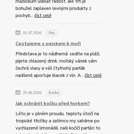
mazlíčkům udělat radost, ale trh je
bohužel zaplaven levnými produkty z
pochyb...
číst celé
01.07.2026
Pes
Cestujeme s pejskem k moři
Představa je to nádherná: sedíte na pláži,
pijete chlazený drink, mořský vánek vám
čechrá vlasy a váš čtyřnohý parťák
nadšeně aportuje klacek z vln. A...
číst celé
25.06.2026
Kočka
Jak ochránit kočku před horkem?
Léto je v plném proudu, teploty útočí na
tropické třicítky a zatímco my saháme po
vychlazené limonádě, naši kočičí parťáci to