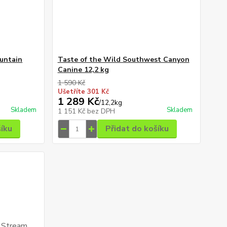
ountain
Taste of the Wild Southwest Canyon
Canine 12,2 kg
1 590 Kč
Ušetříte 301 Kč
1 289 Kč
/
12,2kg
Skladem
Skladem
1 151 Kč
bez DPH
šíku
Přidat do košíku