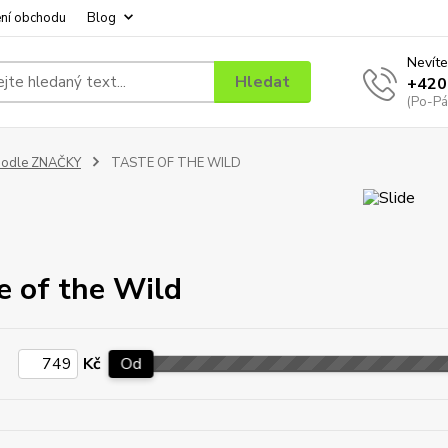
ní obchodu
Blog
Nevíte
Hledat
+420
(Po-Pá
podle ZNAČKY
TASTE OF THE WILD
e of the Wild
Kč
Od