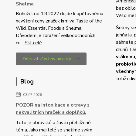
Americká
Shelma
bez obilo
Bohužel od 1.8.2022 dojde k opětovnému
Wild mezi
navýšení ceny značek krmiva Taste of the
Šelmy se 
Wild, Essential Foods a Shelma.
jehňata, 
Důvodem je zdražení velkoobchodních
sáhnete p
ce...
číst celé
druhů Tas
vlákninu
Zobrazit všechny novinky
probioti
všechny 
totiž i d
Blog
03.07.2026
POZOR na intoxikace a otravy z
nekvalitních hraček a doplňků.
Toto je obrovské a často přehlížené
téma. Jako majitelé se snažíme svým