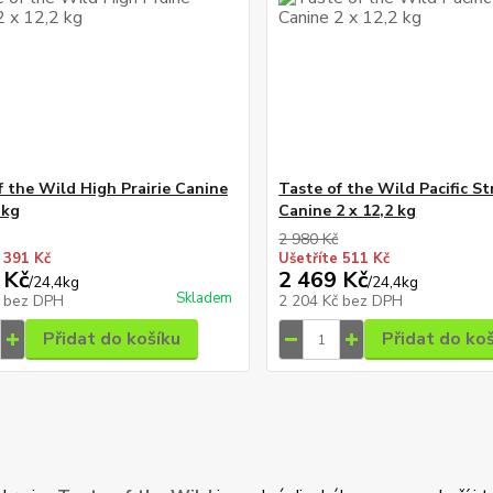
f the Wild High Prairie Canine
Taste of the Wild Pacific S
 kg
Canine 2 x 12,2 kg
2 980 Kč
 391 Kč
Ušetříte 511 Kč
 Kč
2 469 Kč
/
24,4kg
/
24,4kg
Skladem
č
bez DPH
2 204 Kč
bez DPH
Přidat do košíku
Přidat do ko