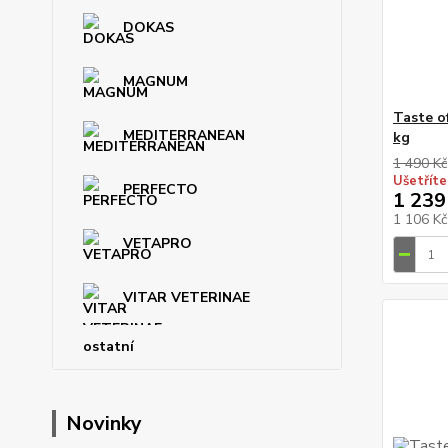
DOKAS
MAGNUM
Taste o
MEDITERRANEAN
kg
1 490 Kč
Ušetříte
PERFECTO
1 239
1 106 K
VETAPRO
VITAR VETERINAE
ostatní
Novinky