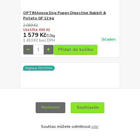
OPTIMAnova Dog Puppy Digestive Rabbit &
Potato GF 12 kg
2 069 Kč
Ušetříte 490 Kč
1 579 Kč
/
12kg
Skladem
1 410 Kč
bez DPH
Přidat do košíku
Doprava ZDARMA
Souhlasím
Nastavení
Souhlas můžete odmítnout
zde
.