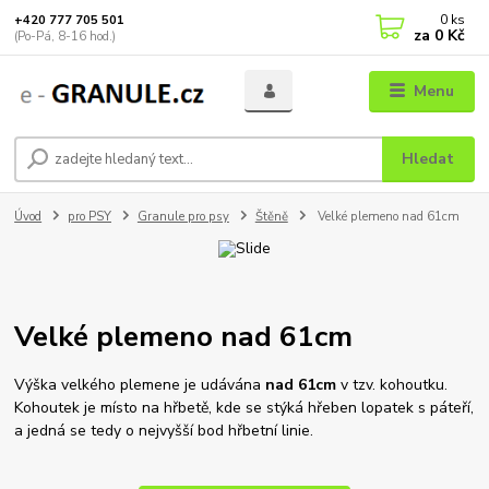
0
ks
+420 777 705 501
za
0 Kč
(Po-Pá, 8-16 hod.)
Menu
Hledat
Úvod
pro PSY
Granule pro psy
Štěně
Velké plemeno nad 61cm
Velké plemeno nad 61cm
Výška velkého plemene je udávána
nad 61cm
v tzv. kohoutku.
Kohoutek je místo na hřbetě, kde se stýká hřeben lopatek s páteří,
a jedná se tedy o nejvyšší bod hřbetní linie.