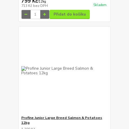
799 Kč
/
12kg
Skladem
713 Kč
bez DPH
Přidat do košíku
Profine Junior Large Breed Salmon & Potatoes
12kg