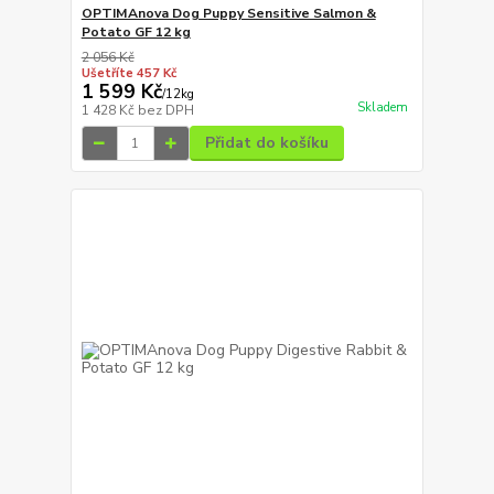
OPTIMAnova Dog Puppy Sensitive Salmon &
Potato GF 12 kg
2 056 Kč
Ušetříte 457 Kč
1 599 Kč
/
12kg
Skladem
1 428 Kč
bez DPH
Přidat do košíku