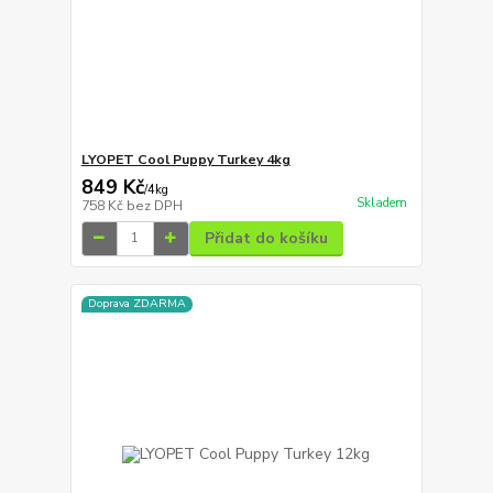
LYOPET Cool Puppy Turkey 4kg
849 Kč
/
4kg
Skladem
758 Kč
bez DPH
Přidat do košíku
Doprava ZDARMA