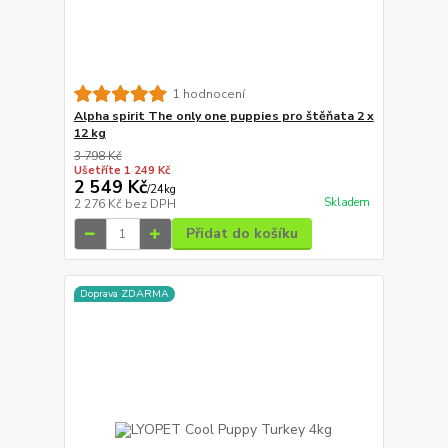
1 hodnocení
Alpha spirit The only one puppies pro štěňata 2 x
12 kg
3 798 Kč
Ušetříte 1 249 Kč
2 549 Kč
/
24kg
Skladem
2 276 Kč
bez DPH
Přidat do košíku
Doprava ZDARMA