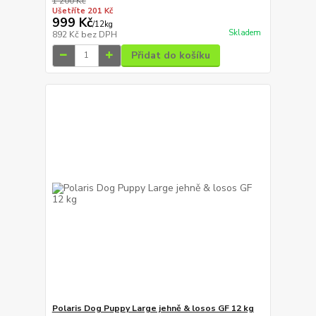
1 200 Kč
Ušetříte 201 Kč
999 Kč
/
12kg
Skladem
892 Kč
bez DPH
Přidat do košíku
Polaris Dog Puppy Large jehně & losos GF 12 kg