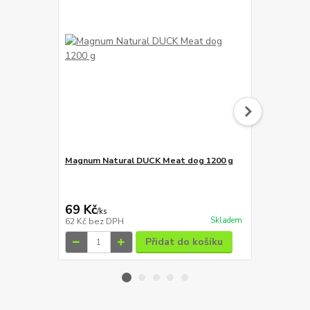
Magnum Natural DUCK Meat dog 1200 g
Magnum Duc
69 Kč
129 Kč
/
ks
/
ks
Skladem
62 Kč
bez DPH
115 Kč
bez 
Přidat do košíku