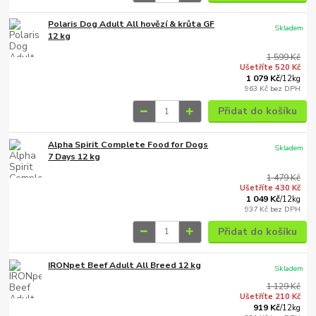
Polaris Dog Adult All hovězí & krůta GF
Skladem
12 kg
1 599 Kč
Ušetříte 520 Kč
1 079 Kč
/
12kg
963 Kč
bez DPH
Přidat do košíku
Alpha Spirit Complete Food for Dogs
Skladem
7 Days 12 kg
1 479 Kč
Ušetříte 430 Kč
1 049 Kč
/
12kg
937 Kč
bez DPH
Přidat do košíku
IRONpet Beef Adult All Breed 12 kg
Skladem
1 129 Kč
Ušetříte 210 Kč
919 Kč
/
12kg