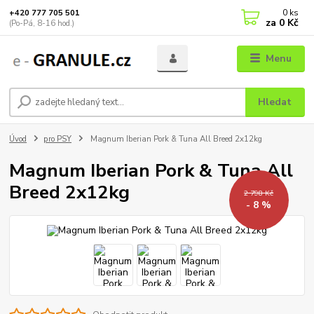
0
ks
+420 777 705 501
za
0 Kč
(Po-Pá, 8-16 hod.)
Menu
Hledat
Úvod
pro PSY
Magnum Iberian Pork & Tuna All Breed 2x12kg
Magnum Iberian Pork & Tuna All
Breed 2x12kg
2 798 Kč
- 8 %