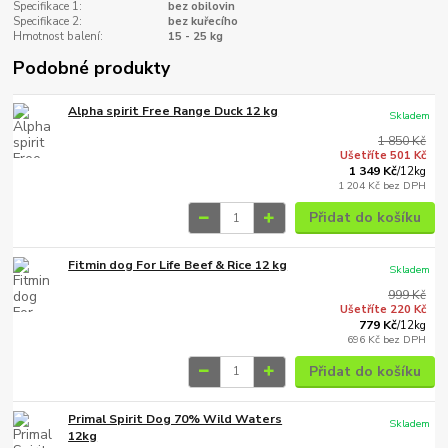
Specifikace 1:
bez obilovin
Specifikace 2:
bez kuřecího
Hmotnost balení:
15 - 25 kg
Podobné produkty
Alpha spirit Free Range Duck 12 kg
Skladem
1 850 Kč
Ušetříte 501 Kč
1 349 Kč
/
12kg
1 204 Kč
bez DPH
Přidat do košíku
Fitmin dog For Life Beef & Rice 12 kg
Skladem
999 Kč
Ušetříte 220 Kč
779 Kč
/
12kg
696 Kč
bez DPH
Přidat do košíku
Primal Spirit Dog 70% Wild Waters
Skladem
12kg