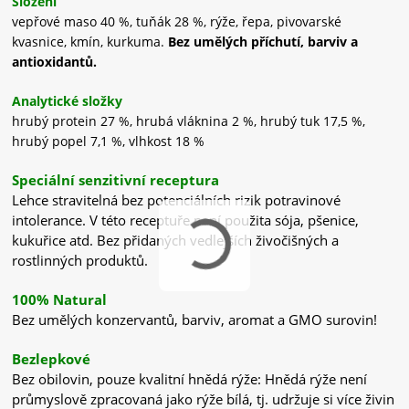
Složení
vepřové maso 40 %, tuňák 28 %, rýže, řepa, pivovarské
kvasnice, kmín, kurkuma.
Bez umělých příchutí, barviv a
antioxidantů.
Analytické složky
hrubý protein 27 %, hrubá vláknina 2 %, hrubý tuk 17,5 %,
hrubý popel 7,1 %, vlhkost 18 %
Speciální senzitivní receptura
Lehce stravitelná bez potenciálních rizik potravinové
intolerance. V této receptuře není použita sója, pšenice,
kukuřice atd. Bez přidaných vedlejších živočišných a
rostlinných produktů.
100% Natural
Bez umělých konzervantů, barviv, aromat a GMO surovin!
Bezlepkové
Bez obilovin, pouze kvalitní hnědá rýže: Hnědá rýže není
průmyslově zpracovaná jako rýže bílá, tj. udržuje si více živin