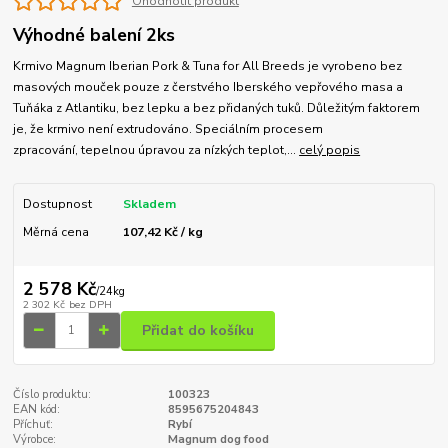
Ohodnotit produkt
Výhodné balení 2ks
Krmivo Magnum Iberian Pork & Tuna for All Breeds je vyrobeno bez
masových mouček pouze z čerstvého Iberského vepřového masa a
Tuňáka z Atlantiku, bez lepku a bez přidaných tuků. Důležitým faktorem
je, že krmivo není extrudováno. Speciálním procesem
zpracování, tepelnou úpravou za nízkých teplot,...
celý popis
Dostupnost
Skladem
Měrná cena
107,42 Kč / kg
2 578 Kč
/
24kg
2 302 Kč
bez DPH
Přidat do košíku
Číslo produktu:
100323
EAN kód:
8595675204843
Příchuť:
Rybí
Výrobce:
Magnum dog food