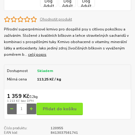
Ohodnotit produkt
Přírodní superprémiové krmivo pro dospělé psy s citlivou pokožkou a
zažíváním. Složené z kvalitních bílkovin a lehce stravitelných sacharidů v
kombinaci s prospěšnými tuky. Krmivo obohacené o vitamíny, minerální
látky a antioxidanty. Jako jediný zdroj živočišných bílkovin s vyváženým
poměrem b...
celý popis
Dostupnost
Skladem
Měrná cena
113,25 Kč / kg
1 359 Kč
/
12kg
1 213 Kč
bez DPH
Přidat do košíku
Číslo produktu:
120955
EAN kód:
8413037561741