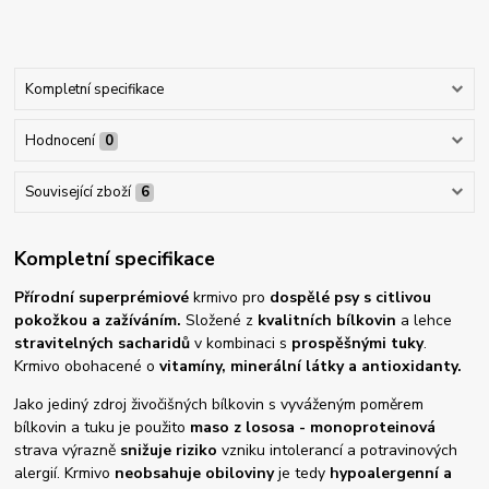
Kompletní specifikace
Hodnocení
0
Související zboží
6
Kompletní specifikace
Přírodní superprémiové
krmivo pro
dospělé psy s citlivou
pokožkou a zažíváním.
Složené z
kvalitních bílkovin
a lehce
stravitelných sacharidů
v kombinaci s
prospěšnými tuky
.
Krmivo obohacené o
vitamíny, minerální látky a antioxidanty.
Jako jediný zdroj živočišných bílkovin s vyváženým poměrem
bílkovin a tuku je použito
maso z lososa - monoproteinová
strava výrazně
snižuje riziko
vzniku intolerancí a potravinových
alergií. Krmivo
neobsahuje obiloviny
je tedy
hypoalergenní a