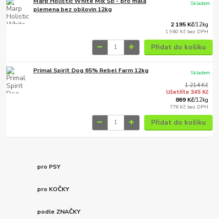
Marp Holistic White Mix SB - pro malá
Skladem
plemena bez obilovin 12kg
2 195 Kč
/
12kg
1 960 Kč
bez DPH
Přidat do košíku
Primal Spirit Dog 65% Rebel Farm 12kg
Skladem
1 214 Kč
Ušetříte 345 Kč
869 Kč
/
12kg
776 Kč
bez DPH
Přidat do košíku
pro PSY
pro KOČKY
podle ZNAČKY