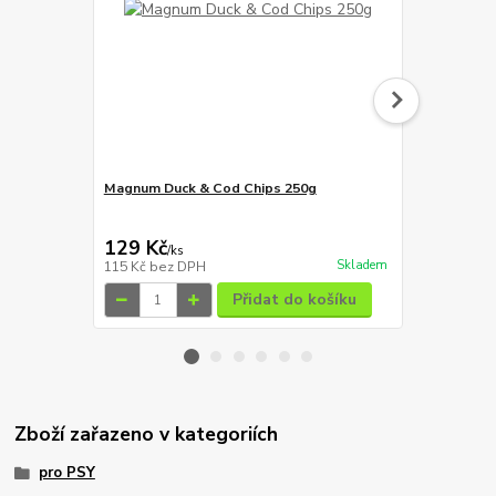
Magnum Duck & Cod Chips 250g
Magnum loso
129 Kč
129 Kč
/
ks
/
ks
Skladem
115 Kč
bez DPH
115 Kč
bez 
Přidat do košíku
Zboží zařazeno v kategoriích
pro PSY