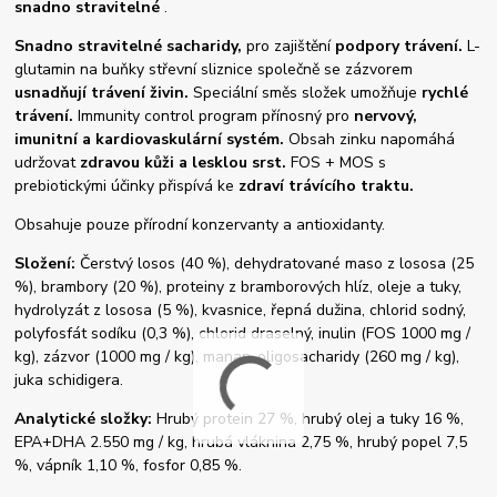
snadno stravitelné
.
Snadno stravitelné sacharidy,
pro zajištění
podpory trávení.
L-
glutamin na buňky střevní sliznice společně se zázvorem
usnadňují trávení živin.
Speciální směs složek umožňuje
rychlé
trávení.
Immunity control program přínosný pro
nervový,
imunitní a kardiovaskulární systém.
Obsah zinku napomáhá
udržovat
zdravou kůži a lesklou srst.
FOS + MOS s
prebiotickými účinky přispívá ke
zdraví trávícího traktu.
Obsahuje pouze přírodní konzervanty a antioxidanty.
Složení:
Čerstvý losos (40 %), dehydratované maso z lososa (25
%), brambory (20 %), proteiny z bramborových hlíz, oleje a tuky,
hydrolyzát z lososa (5 %), kvasnice, řepná dužina, chlorid sodný,
polyfosfát sodíku (0,3 %), chlorid draselný, inulin (FOS 1000 mg /
kg), zázvor (1000 mg / kg), manan-oligosacharidy (260 mg / kg),
juka schidigera.
Analytické složky:
Hrubý protein 27 %, hrubý olej a tuky 16 %,
EPA+DHA 2.550 mg / kg, hrubá vláknina 2,75 %, hrubý popel 7,5
%, vápník 1,10 %, fosfor 0,85 %.