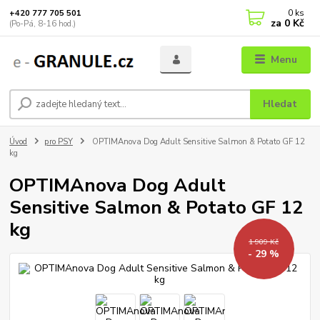
0
ks
+420 777 705 501
za
0 Kč
(Po-Pá, 8-16 hod.)
Menu
Hledat
Úvod
pro PSY
OPTIMAnova Dog Adult Sensitive Salmon & Potato GF 12
kg
OPTIMAnova Dog Adult
Sensitive Salmon & Potato GF 12
kg
1 909 Kč
- 29 %