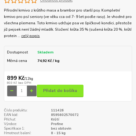
Ohodnotit produkt
Přírodní krmivo z krůtího masa a brambor pro starší psy. Kompletní
krmivo pro psí seniory (ve věku cca od 7- 9 let podle rasy). Je vhodné pro
všechna plemena. Toto krmivo udržuje psa ve špičkové kondici, přestože
již pejsek není žádný mladík. Složení: krůta 35 % (sušená krůta 20 %, krůtí
protein ...
celý popis
Dostupnost
Skladem
Měrná cena
74,92 Kč / kg
899 Kč
/
12kg
803 Kč
bez DPH
Přidat do košíku
Číslo produktu:
111426
EAN kód:
8595602570072
Příchuť:
Krůtí
Výrobce:
Profine
Specifikace 1:
bez obilovin
Hmotnost balení:
8 - 15 kg