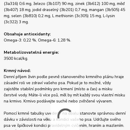
(3a316) 0,6 mg, železo (3b107) 90 mg, zinek (3b612) 100 mg, měď
(3b407) 18 mg, jodid draselný (3b201) 0,7 mg, mangan (3b505) 45
mg, selen (3b810) 0,2 mg, L methionin (3c305) 15 mg, L-lysin
(3c322) 3 mg.
Obsahuje antioxidanty:
Omega-3: 0,22 %, Omega-6: 1,28 %.
Metabolizovatelná energie:
3500 kcal/kg.
Krmný návod:
Denní příjem živin podle pevně stanoveného krmného plánu hraje
zásadní roli ve zdraví vašeho psa. Pokud je to možné, vždy
zajistěte stabilní podmínky pro krmení (místo a čas) a misku
čerstvé vody. Máte-li více psů, měl by mít každý svou vlastní misku
na krmivo. Krmivo podávejte suché nebo zvlhčené vývarem.
Pomocí krmné tabulky uvedené na obalu stanovte správnou denní
dávku v závislosti na věku a kondici vašeho psa. Udržujte svého
psa ve špičkové kondici pravidelným cvičením, hraním a mazlením.