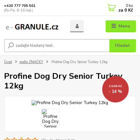
0
ks
+420 777 705 501
za
0 Kč
(Po-Pá, 8-16 hod.)
Menu
Hledat
Úvod
podle ZNAČKY
Profine Dog Dry Senior Turkey 12kg
Profine Dog Dry Senior Turkey
12kg
1 045 Kč
- 14 %