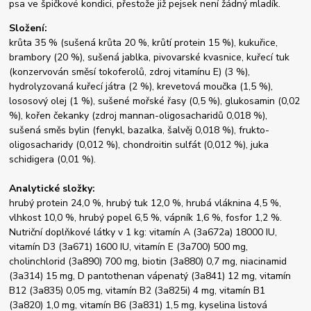
psa ve špičkové kondici, přestože již pejsek není žádný mladík.
Složení:
krůta 35 % (sušená krůta 20 %, krůtí protein 15 %), kukuřice,
brambory (20 %), sušená jablka, pivovarské kvasnice, kuřecí tuk
(konzervován směsí tokoferolů, zdroj vitamínu E) (3 %),
hydrolyzovaná kuřecí játra (2 %), krevetová moučka (1,5 %),
lososový olej (1 %), sušené mořské řasy (0,5 %), glukosamin (0,02
%), kořen čekanky (zdroj mannan-oligosacharidů 0,018 %),
sušená směs bylin (fenykl, bazalka, šalvěj 0,018 %), frukto-
oligosacharidy (0,012 %), chondroitin sulfát (0,012 %), juka
schidigera (0,01 %).
Analytické složky:
hrubý protein 24,0 %, hrubý tuk 12,0 %, hrubá vláknina 4,5 %,
vlhkost 10,0 %, hrubý popel 6,5 %, vápník 1,6 %, fosfor 1,2 %.
Nutriční doplňkové látky v 1 kg: vitamín A (3a672a) 18000 IU,
vitamín D3 (3a671) 1600 IU, vitamín E (3a700) 500 mg,
cholinchlorid (3a890) 700 mg, biotin (3a880) 0,7 mg, niacinamid
(3a314) 15 mg, D pantothenan vápenatý (3a841) 12 mg, vitamín
B12 (3a835) 0,05 mg, vitamín B2 (3a825i) 4 mg, vitamín B1
(3a820) 1,0 mg, vitamín B6 (3a831) 1,5 mg, kyselina listová