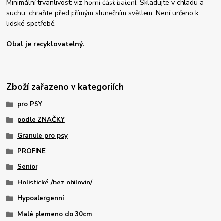
Minimální trvanlivost: viz horní část balení. Skladujte v chladu a
suchu, chraňte před přímým slunečním světlem. Není určeno k
lidské spotřebě.
Obal je recyklovatelný.
Zboží zařazeno v kategoriích
pro PSY
podle ZNAČKY
Granule pro psy
PROFINE
Senior
Holistické /bez obilovin/
Hypoalergenní
Malé plemeno do 30cm