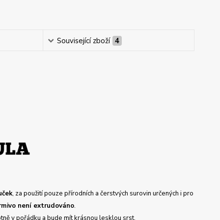
Související zboží
4
uček
, za použití pouze přírodních a čerstvých surovin určených i pro
rmivo není extrudováno
.
tně v pořádku a bude mít krásnou lesklou srst,