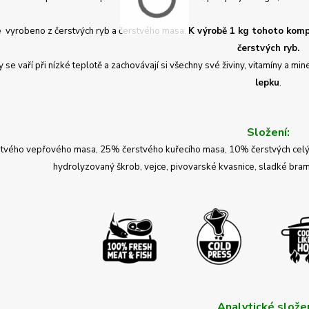
e vyrobeno z čerstvých ryb a čerstvého masa.
K výrobě 1 kg tohoto komp
čerstvých ryb.
 se vaří při nízké teplotě a zachovávají si všechny své živiny, vitamíny a m
lepku
.
Složení:
vého vepřového masa, 25% čerstvého kuřecího masa, 10% čerstvých celých 
hydrolyzovaný škrob, vejce, pivovarské kvasnice, sladké bramb
Analytické složen