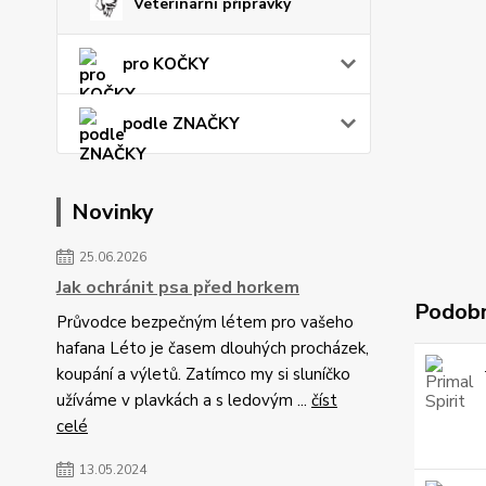
Veterinární přípravky
pro KOČKY
podle ZNAČKY
Novinky
25.06.2026
Jak ochránit psa před horkem
Podobn
Průvodce bezpečným létem pro vašeho
hafana Léto je časem dlouhých procházek,
koupání a výletů. Zatímco my si sluníčko
užíváme v plavkách a s ledovým ...
číst
celé
13.05.2024