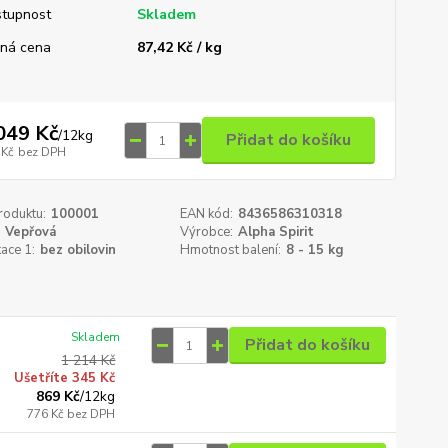
tupnost
Skladem
ná cena
87,42 Kč / kg
049 Kč
/
12kg
Přidat do košíku
 Kč
bez DPH
roduktu:
100001
EAN kód:
8436586310318
Vepřová
Výrobce:
Alpha Spirit
kace 1:
bez obilovin
Hmotnost balení:
8 - 15 kg
Skladem
Přidat do košíku
1 214 Kč
Ušetříte 345 Kč
869 Kč
/
12kg
776 Kč
bez DPH