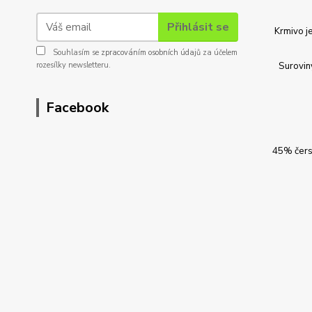
Přihlásit se
Krmivo j
Souhlasím se
zpracováním osobních údajů
za účelem
rozesílky newsletteru.
Suroviny
Facebook
45% čerst