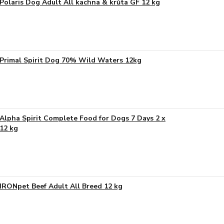
Polaris Dog Adult All kachna & krůta GF 12 kg
Primal Spirit Dog 70% Wild Waters 12kg
Alpha Spirit Complete Food for Dogs 7 Days 2 x
12 kg
IRONpet Beef Adult All Breed 12 kg