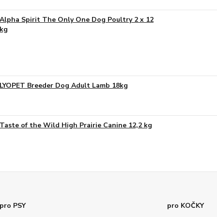
Alpha Spirit The Only One Dog Poultry 2 x 12
kg
LYOPET Breeder Dog Adult Lamb 18kg
Taste of the Wild High Prairie Canine 12,2 kg
pro PSY
pro KOČKY