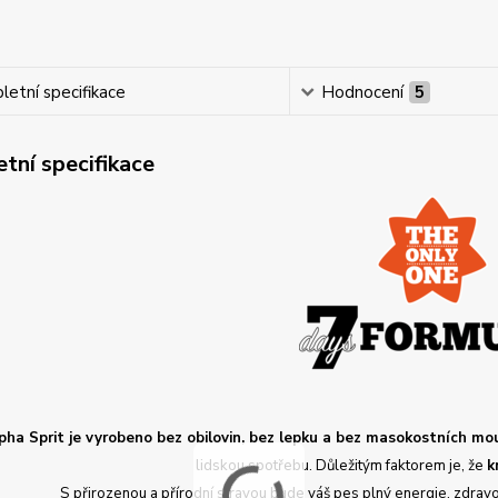
etní specifikace
Hodnocení
5
tní specifikace
pha Sprit je vyrobeno bez obilovin, bez lepku a bez masokostních mo
lidskou spotřebu. Důležitým faktorem je, že
k
S přirozenou a přírodní stravou bude váš pes plný energie, zdravo