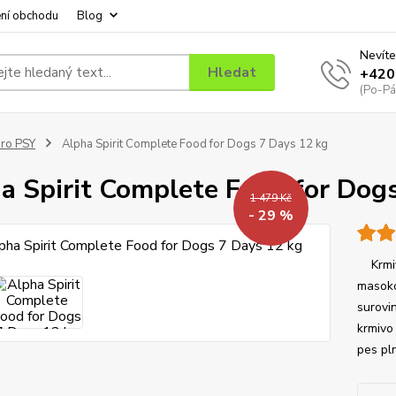
ní obchodu
Blog
Nevíte
Hledat
+420
(Po-Pá
ro PSY
Alpha Spirit Complete Food for Dogs 7 Days 12 kg
a Spirit Complete Food for Dog
1 479 Kč
- 29 %
Krmivo
masoko
surovin
krmivo
pes pl