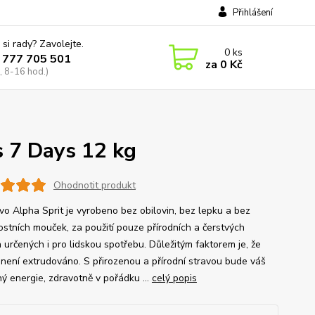
Přihlášení
 si rady? Zavolejte.
0
ks
 777 705 501
za
0 Kč
, 8-16 hod.)
s 7 Days 12 kg
Ohodnotit produkt
 Alpha Sprit je vyrobeno bez obilovin, bez lepku a bez
stních mouček, za použití pouze přírodních a čerstvých
 určených i pro lidskou spotřebu. Důležitým faktorem je, že
 není extrudováno. S přirozenou a přírodní stravou bude váš
ný energie, zdravotně v pořádku ...
celý popis