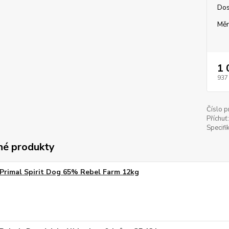
Dos
Měr
1 
937
Číslo p
Příchuť:
Specifi
é produkty
Primal Spirit Dog 65% Rebel Farm 12kg