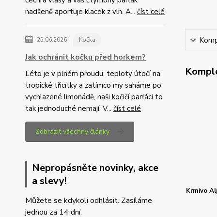
čechrá vlasy a váš čtyřnohý parťák
nadšeně aportuje klacek z vln. A...
číst celé
Kompl
25.06.2026
Kočka
Jak ochránit kočku před horkem?
Komple
Léto je v plném proudu, teploty útočí na
tropické třicítky a zatímco my saháme po
vychlazené limonádě, naši kočičí parťáci to
tak jednoduché nemají. V...
číst celé
Zobrazit všechny články
Nepropásněte novinky, akce
a slevy!
Krmivo Al
Můžete se kdykoli odhlásit. Zasíláme
jednou za 14 dní.