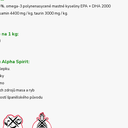
t 16%, omega-3 polynenasycené mastné kyseliny EPA + DHA 2000
samin 4400 mg / kg, taurin 3000 mg / kg.
 na 1 kg:
J
 Alpha Spirit:
 lepku.
uky
áno
ích zdrojů masa a ryb
ností španělského původu