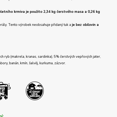
letního krmiva je použito 2,34 kg čerstvého masa a 0,26 kg
inerály. Tento výrobek neobsahuje přidaný tuk a
je bez obilovin a
ryb (makrela, kranas, sardinka), 5% čerstvých vepřových jater,
ory, banán, kmín, šalvěj, kurkuma, zázvor.
í: