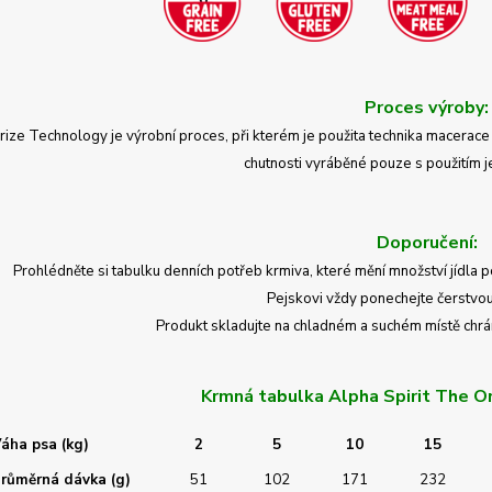
Proces výroby:
ize Technology je výrobní proces, při kterém je použita technika ​​macerace 
chutnosti vyráběné pouze s použitím jej
Doporučení:
Prohlédněte si tabulku denních potřeb krmiva, které mění množství jídla p
Pejskovi vždy ponechejte čerstvou
Produkt skladujte na chladném a suchém místě chr
Krmná tabulka Alpha Spirit The O
áha psa (kg)
2
5
10
15
růměrná dávka (g)
51
102
171
232