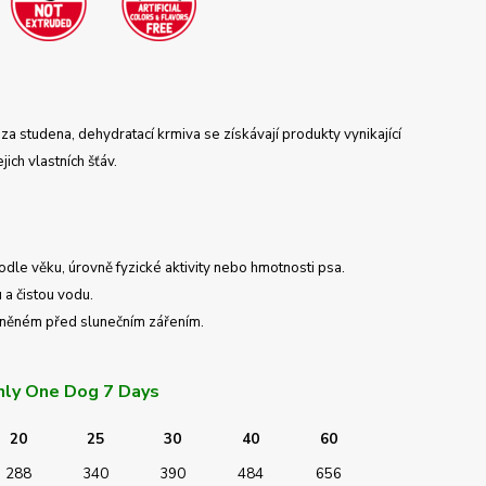
za studena, dehydratací krmiva se získávají produkty vynikající
ich vlastních šťáv.
odle věku, úrovně fyzické aktivity nebo hmotnosti psa.
 a čistou vodu.
áněném před slunečním zářením.
nly One Dog 7 Days
20
25
30
40
60
288
340
390
484
656