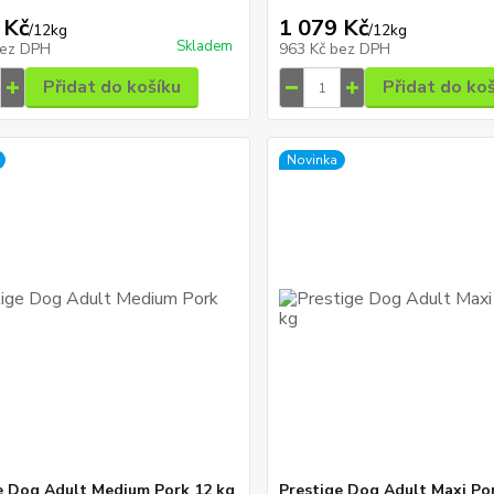
 Kč
1 079 Kč
/
12kg
/
12kg
Skladem
ez DPH
963 Kč
bez DPH
Přidat do košíku
Přidat do ko
Novinka
e Dog Adult Medium Pork 12 kg
Prestige Dog Adult Maxi Po