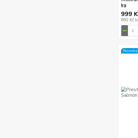
kg
999 K
892 Kč
b
Novinka