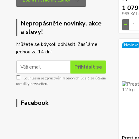
Zobrazit všechny články
1 079
963 Kč
b
Nepropásněte novinky, akce
a slevy!
Můžete se kdykoli odhlásit. Zasíláme
Novinka
jednou za 14 dní.
Přihlásit se
Souhlasím se
zpracováním osobních údajů
za účelem
rozesílky newsletteru.
Facebook
Prestig