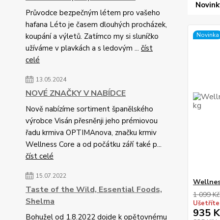
Novink
Průvodce bezpečným létem pro vašeho
hafana Léto je časem dlouhých procházek,
Novinka
koupání a výletů. Zatímco my si sluníčko
užíváme v plavkách a s ledovým ...
číst
celé
13.05.2024
NOVÉ ZNAČKY V NABÍDCE
Nově nabízíme sortiment španělského
výrobce Visán přesněnji jeho prémiovou
řadu krmiva OPTIMAnova, značku krmiv
Wellness Core a od počátku září také p...
číst celé
15.07.2022
Wellnes
Taste of the Wild, Essential Foods,
1 099 Kč
Shelma
Ušetříte
935 K
Bohužel od 1.8.2022 dojde k opětovnému