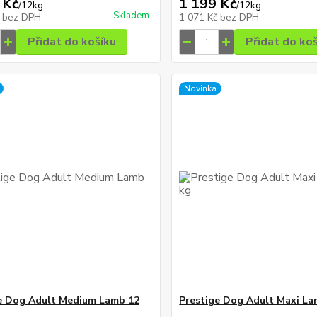
 Kč
1 199 Kč
/
12kg
/
12kg
Skladem
č
bez DPH
1 071 Kč
bez DPH
Přidat do košíku
Přidat do ko
Novinka
e Dog Adult Medium Lamb 12
Prestige Dog Adult Maxi La