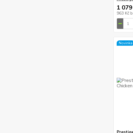
1 079
963 Kč
b
Novinka
Prestig