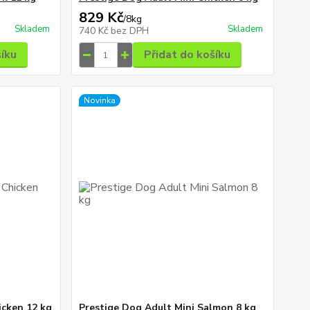
829 Kč
/
8kg
Skladem
Skladem
740 Kč
bez DPH
šíku
Přidat do košíku
Novinka
icken 12 kg
Prestige Dog Adult Mini Salmon 8 kg