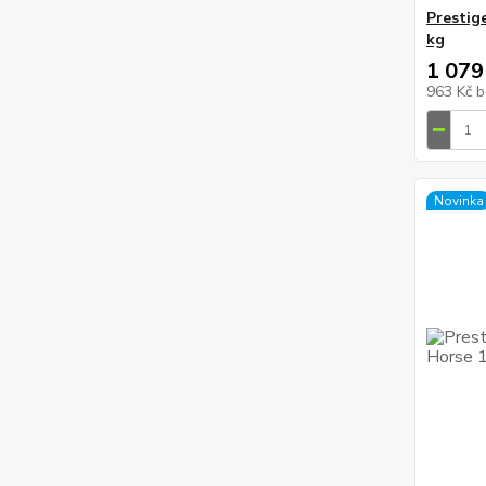
Prestig
kg
1 079
963 Kč
b
Novinka