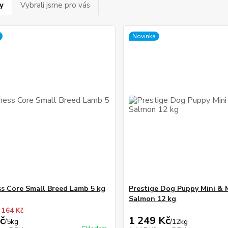
y
Vybrali jsme pro vás
Novinka
s Core Small Breed Lamb 5 kg
Prestige Dog Puppy Mini &
Salmon 12 kg
 164 Kč
č
1 249 Kč
/
5kg
/
12kg