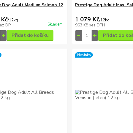
e Dog Adult Medium Salmon 12
Prestige Dog Adult Maxi Sa
 Kč
1 079 Kč
/
12kg
/
12kg
Skladem
ez DPH
963 Kč
bez DPH
Přidat do košíku
Přidat do ko
Novinka