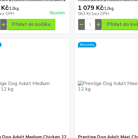
 Kč
1 079 Kč
/
12kg
/
12kg
Skladem
ez DPH
963 Kč
bez DPH
Přidat do košíku
Přidat do ko
Novinka
e Dog Adult Medium Chicken 12
Prestige Dog Adult Maxi Ch