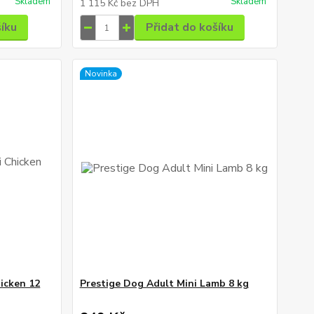
Skladem
Skladem
1 115 Kč
bez DPH
šíku
Přidat do košíku
Novinka
icken 12
Prestige Dog Adult Mini Lamb 8 kg