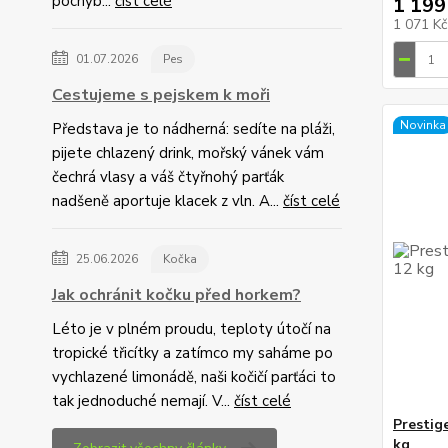
pochyb...
číst celé
1 199
1 071 K
01.07.2026
Pes
Cestujeme s pejskem k moři
Novinka
Představa je to nádherná: sedíte na pláži,
pijete chlazený drink, mořský vánek vám
čechrá vlasy a váš čtyřnohý parťák
nadšeně aportuje klacek z vln. A...
číst celé
25.06.2026
Kočka
Jak ochránit kočku před horkem?
Léto je v plném proudu, teploty útočí na
tropické třicítky a zatímco my saháme po
vychlazené limonádě, naši kočičí parťáci to
tak jednoduché nemají. V...
číst celé
Prestig
kg