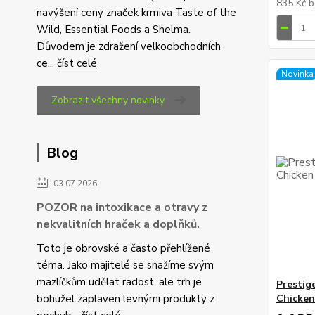
835 Kč
b
navýšení ceny značek krmiva Taste of the
Wild, Essential Foods a Shelma.
Důvodem je zdražení velkoobchodních
ce...
číst celé
Novinka
Zobrazit všechny novinky
Blog
03.07.2026
POZOR na intoxikace a otravy z
nekvalitních hraček a doplňků.
Toto je obrovské a často přehlížené
téma. Jako majitelé se snažíme svým
mazlíčkům udělat radost, ale trh je
Prestig
bohužel zaplaven levnými produkty z
Chicken