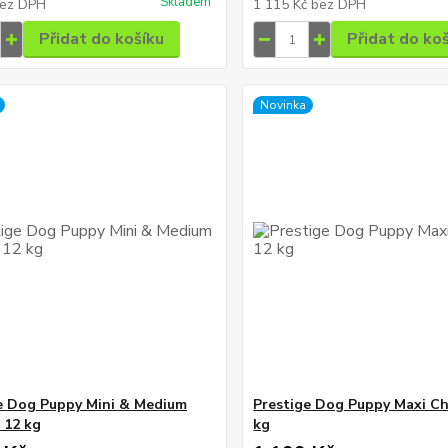
Skladem
ez DPH
1 115 Kč
bez DPH
Přidat do košíku
Přidat do ko
Novinka
e Dog Puppy Mini & Medium
Prestige Dog Puppy Maxi Ch
 12 kg
kg