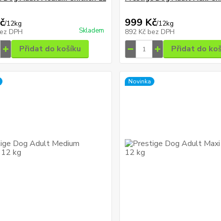
č
999 Kč
/
12kg
/
12kg
Skladem
ez DPH
892 Kč
bez DPH
Přidat do košíku
Přidat do ko
Novinka