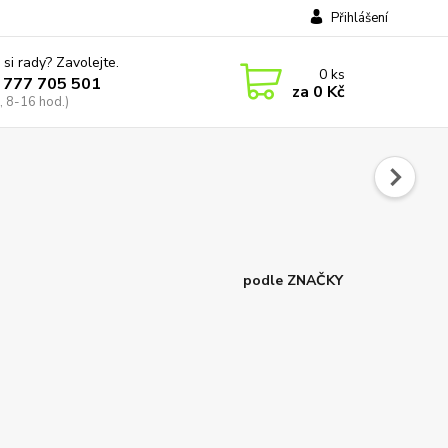
Přihlášení
 si rady? Zavolejte.
0
ks
 777 705 501
za
0 Kč
, 8-16 hod.)
podle ZNAČKY