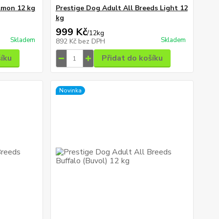
lmon 12 kg
Prestige Dog Adult All Breeds Light 12
kg
999 Kč
/
12kg
Skladem
Skladem
892 Kč
bez DPH
šíku
Přidat do košíku
Novinka