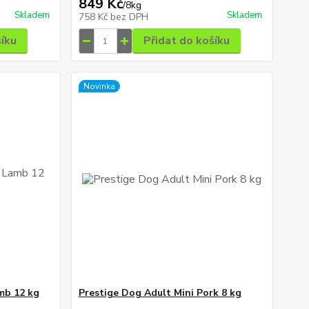
849 Kč
/
8kg
Skladem
Skladem
758 Kč
bez DPH
šíku
Přidat do košíku
Novinka
mb 12 kg
Prestige Dog Adult Mini Pork 8 kg