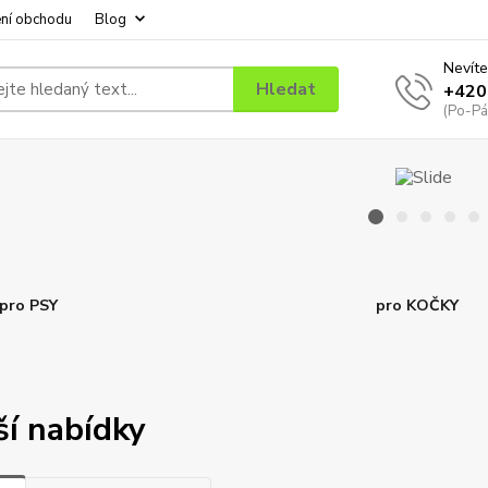
ní obchodu
Blog
Nevíte
Hledat
+420
(Po-Pá
pro PSY
pro KOČKY
ší nabídky