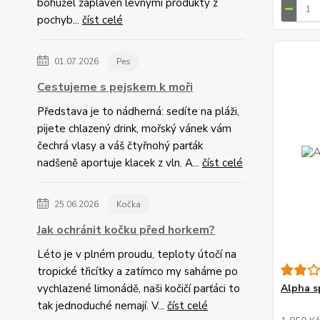
bohužel zaplaven levnými produkty z
pochyb...
číst celé
01.07.2026
Pes
Cestujeme s pejskem k moři
Představa je to nádherná: sedíte na pláži,
pijete chlazený drink, mořský vánek vám
čechrá vlasy a váš čtyřnohý parťák
nadšeně aportuje klacek z vln. A...
číst celé
25.06.2026
Kočka
Jak ochránit kočku před horkem?
Léto je v plném proudu, teploty útočí na
tropické třicítky a zatímco my saháme po
vychlazené limonádě, naši kočičí parťáci to
Alpha s
tak jednoduché nemají. V...
číst celé