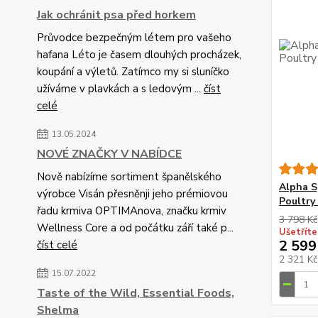
Jak ochránit psa před horkem
Průvodce bezpečným létem pro vašeho
hafana Léto je časem dlouhých procházek,
koupání a výletů. Zatímco my si sluníčko
užíváme v plavkách a s ledovým ...
číst
celé
13.05.2024
NOVÉ ZNAČKY V NABÍDCE
Nově nabízíme sortiment španělského
Alpha S
výrobce Visán přesněnji jeho prémiovou
Poultry 
řadu krmiva OPTIMAnova, značku krmiv
3 798 Kč
Wellness Core a od počátku září také p...
Ušetříte
2 599
číst celé
2 321 K
15.07.2022
Taste of the Wild, Essential Foods,
Shelma