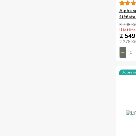
Alpha s
štěňata
3 798 Kč
Ušetříte
2 549
2 276 K
Doprav