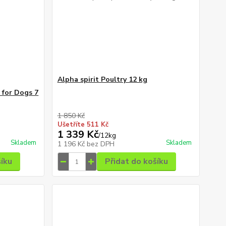
Alpha spirit Poultry 12 kg
 for Dogs 7
1 850 Kč
Ušetříte 511 Kč
1 339 Kč
/
12kg
Skladem
Skladem
1 196 Kč
bez DPH
šíku
Přidat do košíku