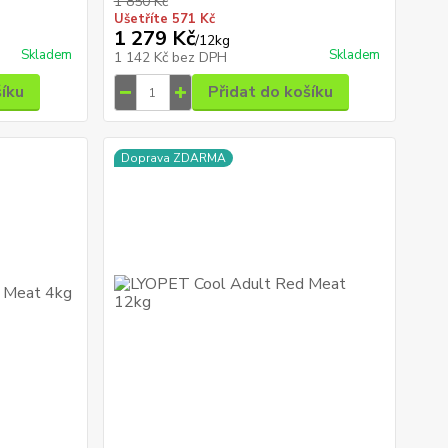
1 850 Kč
Ušetříte 571 Kč
1 279 Kč
/
12kg
Skladem
Skladem
1 142 Kč
bez DPH
šíku
Přidat do košíku
Doprava ZDARMA