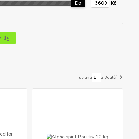
Do
Kč
y
strana
z 3
další