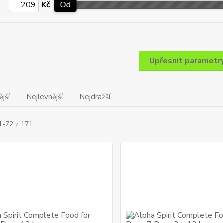
Kč
Od
Upřesnit parametr
jší
Nejlevnější
Nejdražší
1-72 z 171