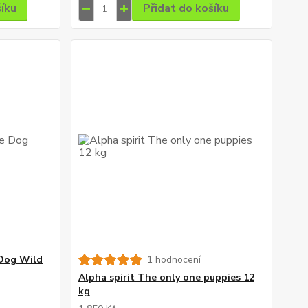
šíku
Přidat do košíku
 Dog Wild
1 hodnocení
Alpha spirit The only one puppies 12
kg