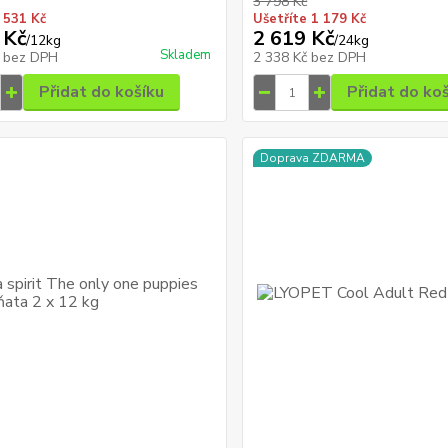
3 798 Kč
 531 Kč
Ušetříte 1 179 Kč
 Kč
2 619 Kč
/
12kg
/
24kg
Skladem
č
bez DPH
2 338 Kč
bez DPH
Přidat do košíku
Přidat do ko
Doprava ZDARMA