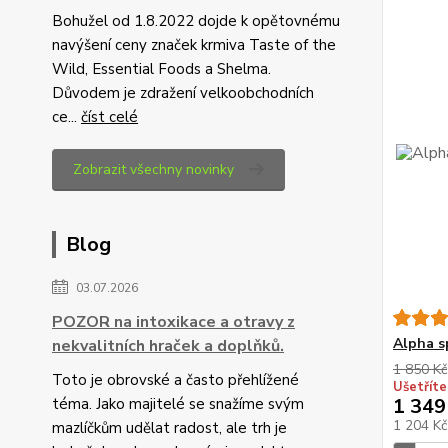
Bohužel od 1.8.2022 dojde k opětovnému
navýšení ceny značek krmiva Taste of the
Wild, Essential Foods a Shelma.
Důvodem je zdražení velkoobchodních
ce...
číst celé
Zobrazit všechny novinky
Blog
03.07.2026
POZOR na intoxikace a otravy z
Alpha s
nekvalitních hraček a doplňků.
1 850 Kč
Toto je obrovské a často přehlížené
Ušetříte
1 349
téma. Jako majitelé se snažíme svým
1 204 K
mazlíčkům udělat radost, ale trh je