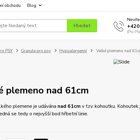
ní obchodu
Blog
Nevíte
Hledat
+420
(Po-Pá
ro PSY
Granule pro psy
Hypoalergenní
Velké plemeno nad 61
é plemeno nad 61cm
lkého plemene je udávána
nad 61cm
v tzv. kohoutku. Kohoutek 
jedná se tedy o nejvyšší bod hřbetní linie.