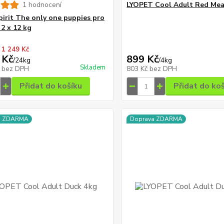
1 hodnocení
LYOPET Cool Adult Red Mea
pirit The only one puppies pro
 2 x 12 kg
 1 249 Kč
 Kč
899 Kč
/
24kg
/
4kg
Skladem
č
bez DPH
803 Kč
bez DPH
Přidat do košíku
Přidat do ko
a ZDARMA
Doprava ZDARMA