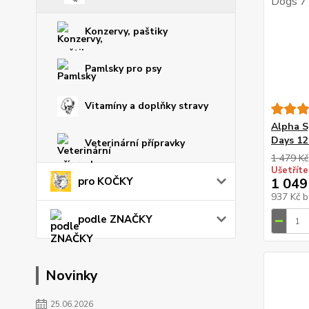
Konzervy, paštiky
Pamlsky pro psy
Vitamíny a doplňky stravy
Alpha S
Days 12
Veterinární přípravky
1 479 Kč
Ušetříte
pro KOČKY
1 049
937 Kč
b
podle ZNAČKY
Novinky
25.06.2026