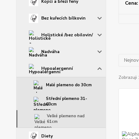
Kojící a březí feny
Cena:
Bez kuřecích bílkovin
Holistické /bez obilovin/
Nadváha
Nejnově
Hypoalergenní
Zobrazuji 
Malé plemeno do 30cm
Střední plemeno 31-
60cm
Velké plemeno nad
61cm
Diety