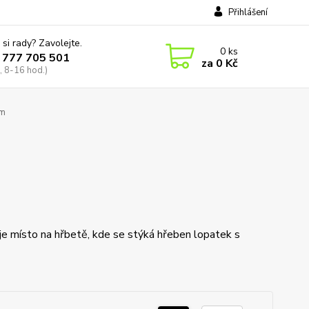
Přihlášení
 si rady? Zavolejte.
0
ks
 777 705 501
za
0 Kč
, 8-16 hod.)
cm
je místo na hřbetě, kde se stýká hřeben lopatek s