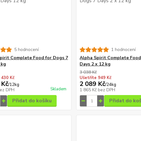
5 hodnocení
1 hodnocení
pirit Complete Food for Dogs 7
Alpha Spirit Complete Food
 kg
Days 2 x 12 kg
3 038 Kč
 430 Kč
Ušetříte 949 Kč
 Kč
2 089 Kč
/
12kg
/
24kg
Skladem
ez DPH
1 865 Kč
bez DPH
Přidat do košíku
Přidat do ko