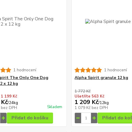
1 hodnocení
1 hodnocení
pirit The Only One Dog
Alpha Spirit granule 12 kg
2 x 12 kg
1 772 Kč
 1 199 Kč
Ušetříte 563 Kč
 Kč
1 209 Kč
/
24kg
/
12kg
Skladem
č
bez DPH
1 079 Kč
bez DPH
Přidat do košíku
Přidat do ko