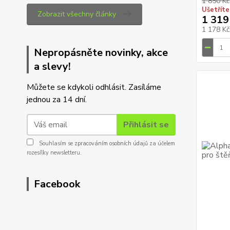
1 850 Kč
Ušetříte
Zobrazit všechny články
1 319
1 178 K
Nepropásněte novinky, akce
a slevy!
Můžete se kdykoli odhlásit. Zasíláme
jednou za 14 dní.
Přihlásit se
Souhlasím se
zpracováním osobních údajů
za účelem
rozesílky newsletteru.
Facebook