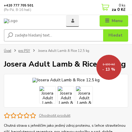
0
ks
+420 777 705 501
za
0 Kč
(Po-Pá, 8-16 hod.)
Menu
Hledat
Úvod
pro PSY
Josera Adult Lamb & Rice 12,5 kg
Josera Adult Lamb & Rice 12,5 kg
1 199 Kč
- 13 %
Ohodnotit produkt
Chutná strava s jehněčím jako jediný zdroj proteinu, s lehce stravitelnou
rýží, bezglutenová receptura, pro zdravou pokožku a srst, dobře