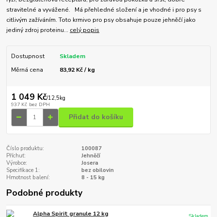
stravitelné a vyvážené. Má přehledné složení a je vhodné i pro psy s
citlivým zažíváním. Toto krmivo pro psy obsahuje pouze jehněčí jako
jediný zdroj proteinu...
celý popis
Dostupnost
Skladem
Měrná cena
83,92 Kč / kg
1 049 Kč
/
12,5kg
937 Kč
bez DPH
Přidat do košíku
Číslo produktu:
100087
Příchuť:
Jehněčí
Výrobce:
Josera
Specifikace 1:
bez obilovin
Hmotnost balení:
8 - 15 kg
Podobné produkty
Alpha Spirit granule 12 kg
Skladem