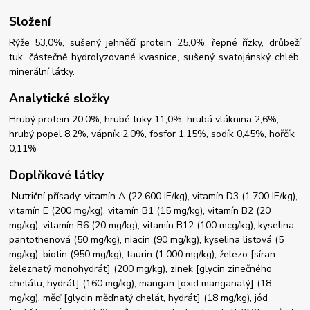
Složení
Rýže 53,0%, sušený jehněčí protein 25,0%, řepné řízky, drůbeží
tuk, částečně hydrolyzované kvasnice, sušený svatojánský chléb,
minerální látky.
Analytické složky
Hrubý protein 20,0%, hrubé tuky 11,0%, hrubá vláknina 2,6%,
hrubý popel 8,2%, vápník 2,0%, fosfor 1,15%, sodík 0,45%, hořčík
0,11%
Doplňkové látky
Nutriční přísady: vitamín A (22.600 IE/kg), vitamín D3 (1.700 IE/kg),
vitamín E (200 mg/kg), vitamín B1 (15 mg/kg), vitamín B2 (20
mg/kg), vitamín B6 (20 mg/kg), vitamín B12 (100 mcg/kg), kyselina
pantothenová (50 mg/kg), niacin (90 mg/kg), kyselina listová (5
mg/kg), biotin (950 mg/kg), taurin (1.000 mg/kg), železo [síran
železnatý monohydrát] (200 mg/kg), zinek [glycin zinečného
chelátu, hydrát] (160 mg/kg), mangan [oxid manganatý] (18
mg/kg), měď [glycin měďnatý chelát, hydrát] (18 mg/kg), jód