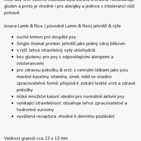
gluten a proto je vhodné i pro alergiky a jedince s intolerancí vůči
potravě.
Josera Lamb & Rice ( původně Lamm & Reis) jehněčí & rýže
suché krmivo pro dospělé psy
Single Animal protein: jehněčí jako jediný zdroj bílkovin
s rýží: lehce stravitelný, sytý uhlohydrát
bez glutenu: pro psy s odpovídajícími alergiemi a
intolerancemi
pro zdravou pokožku & srst: s cennými látkami jako jsou
mastné kyseliny, vitamíny, zinek, měď ve snadno
zpracovatelné formě, přispívá k získání lesklé srsti a zdravé
pokožky
nízké množství kalorií: ideální pro normálně aktivní psy
vynikající stravitelnost: obsahuje lehce zpracovatelné a
hodnotné suroviny
vyvážená receptura: vhodné k dennímu podávání
Velikost granulí cca 13 x 13 mm