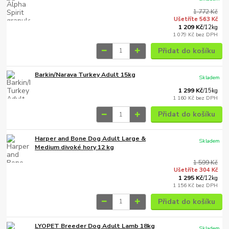
1 772 Kč
Ušetříte 563 Kč
1 209 Kč
/
12kg
1 079 Kč
bez DPH
Přidat do košíku
Barkin/Narava Turkey Adult 15kg
Skladem
1 299 Kč
/
15kg
1 160 Kč
bez DPH
Přidat do košíku
Harper and Bone Dog Adult Large &
Skladem
Medium divoké hory 12 kg
1 599 Kč
Ušetříte 304 Kč
1 295 Kč
/
12kg
1 156 Kč
bez DPH
Přidat do košíku
LYOPET Breeder Dog Adult Lamb 18kg
Skladem