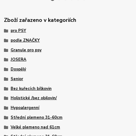
Zboží zařazeno v kategoriích
pro PSY
podle ZNAČKY
Granule pro psy
JOSERA
Dospělý
Senior
Bez kuřecích bílkovin
Holistické /bez obilovin/
Hypoalergenní
Střední plemeno 31-60cm
Velké plemeno nad 61cm