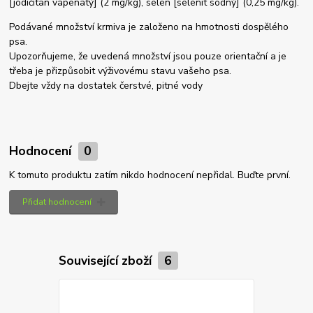
[jodičitan vápenatý] (2 mg/kg), selen [selenit sodný] (0,25 mg/kg).
Podávané množství krmiva je založeno na hmotnosti dospělého
psa.
Upozorňujeme, že uvedená množství jsou pouze orientační a je
třeba je přizpůsobit výživovému stavu vašeho psa.
Dbejte vždy na dostatek čerstvé, pitné vody
Hodnocení
0
K tomuto produktu zatím nikdo hodnocení nepřidal. Buďte první.
Přidat hodnocení
Související zboží
6