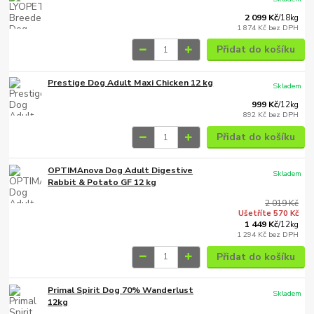
2 099 Kč
/
18kg
1 874 Kč
bez DPH
Přidat do košíku
Prestige Dog Adult Maxi Chicken 12 kg
Skladem
999 Kč
/
12kg
892 Kč
bez DPH
Přidat do košíku
OPTIMAnova Dog Adult Digestive
Skladem
Rabbit & Potato GF 12 kg
2 019 Kč
Ušetříte 570 Kč
1 449 Kč
/
12kg
1 294 Kč
bez DPH
Přidat do košíku
Primal Spirit Dog 70% Wanderlust
Skladem
12kg