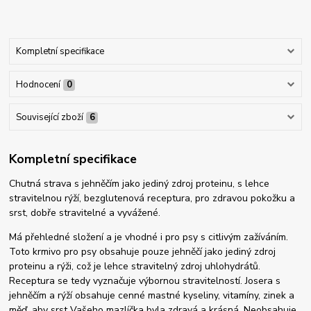
Kompletní specifikace
Hodnocení
0
Související zboží
6
Kompletní specifikace
Chutná strava s jehněčím jako jediný zdroj proteinu, s lehce
stravitelnou rýží, bezglutenová receptura, pro zdravou pokožku a
srst, dobře stravitelné a vyvážené.
Má přehledné složení a je vhodné i pro psy s citlivým zažíváním.
Toto krmivo pro psy obsahuje pouze jehněčí jako jediný zdroj
proteinu a rýži, což je lehce stravitelný zdroj uhlohydrátů.
Receptura se tedy vyznačuje výbornou stravitelností. Josera s
jehněčím a rýží obsahuje cenné mastné kyseliny, vitamíny, zinek a
měď, aby srst Vašeho mazlíčka byla zdravá a krásná. Neobsahuje