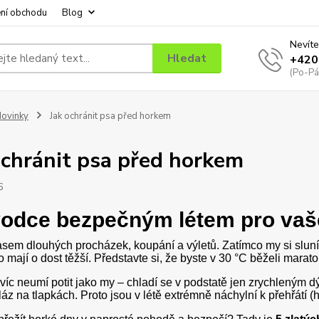
ní obchodu
Blog
Nevíte
Hledat
+420
(Po-Pá
ovinky
Jak ochránit psa před horkem
ochránit psa před horkem
6
odce bezpečným létem pro vaš
asem dlouhých procházek, koupání a výletů. Zatímco my si slun
to mají o dost těžší. Představte si, že byste v 30 °C běželi mar
avíc neumí potit jako my – chladí se v podstatě jen zrychlený
láz na tlapkách. Proto jsou v létě extrémně náchylní k přehřátí (h