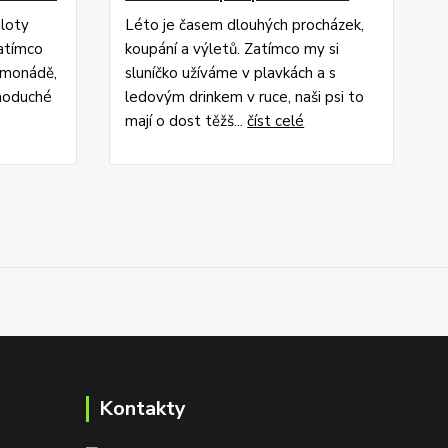
ploty
Léto je časem dlouhých procházek,
zatímco
koupání a výletů. Zatímco my si
imonádě,
sluníčko užíváme v plavkách a s
dnoduché
ledovým drinkem v ruce, naši psi to
mají o dost těžš...
číst celé
Kontakty