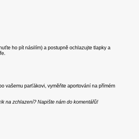
uťte ho pít násilím) a postupně ochlazujte tlapky a
ře.
empo vašemu parťákovi, vyměňte aportování na přímém
rik na zchlazení? Napište nám do komentářů!