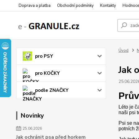
Doprava a platba
Obchodní podmínky
Kontakty
Hodnoce
Úvod
N
pro PSY
Jak 
pro KOČKY
25.06.202
podle ZNAČKY
Prův
Léto je č
naši psi 
Novinky
Psi se n
25.06.2026
potních ž
Jak ochránit psa před horkem