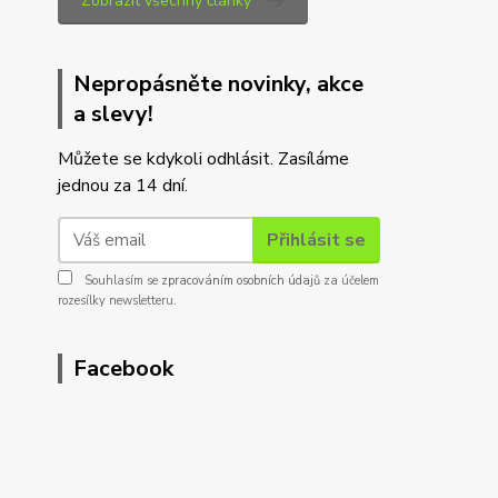
Zobrazit všechny články
Nepropásněte novinky, akce
a slevy!
Můžete se kdykoli odhlásit. Zasíláme
jednou za 14 dní.
Přihlásit se
Souhlasím se
zpracováním osobních údajů
za účelem
rozesílky newsletteru.
Facebook