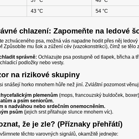
37 °C
48 °C
43 °C
54 °C
rávné chlazení: Zapomeňte na ledové š
íte zchváceného psa, možná vás napadne hodit přes něj ledový 
e!
Způsobíte mu šok a zúžení cév (vazokonstrikci), čímž se tělo za
chladit správně:
Ochlazujte psa postupně od tlapek, břicha a t
 chladicí podložky nebo vesty.
zor na rizikové skupiny
si snášejí horko mnohem hůře než jiní. Zvláštní pozornost věnuj
chycefalickým plemenům
(mops, francouzský buldoček, boxer)
atům a psím seniorům.
m s nadváhou nebo srdečním onemocněním.
ným psům
(jejich srst přitahuje slunce mnohem víc).
znat, že je zle? (Příznaky přehřátí)
všimnete těchto varovných signálů, okamžitě jednejte: