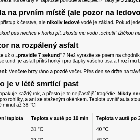
přežít horké dny v naprosté pohodě a bezpečí? Tady je
5 zlatýc
da na prvním místě (ale pozor na ledovo
přístup k čerstvé, ale
nikoliv ledové
vodě je základ. Pokud jede
kud pes nechce v horku pít, zkuste mu vodu „ochutit“ lžičkou
zor na rozpálený asfalt
ste už o
„pravidle 7 sekund“
? Než vyrazíte se psem na chodník,
sekund, je asfalt příliš horký i pro tlapky vašeho psa a hrozí mu
ní:
Venčete brzy ráno a pozdě večer. Přes den se držte na trávě
o je v létě smrtící past
opakuje každý rok, a přesto je to nejčastější tragédie.
Nikdy ne
pro rohlíky, a ani se staženým okénkem. Teplota uvnitř auta stou
 minut až 38 °C!
ní teplota
Teplota v autě po 10 min
Teplota v autě po 
31 °C
40 °C