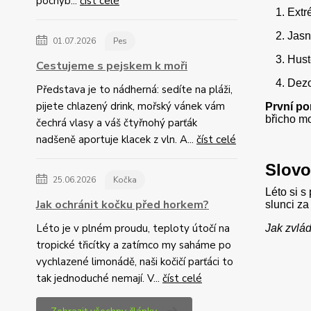
pochyb...
číst celé
Extr
Jasn
01.07.2026
Pes
Hust
Cestujeme s pejskem k moři
Dezo
Představa je to nádherná: sedíte na pláži,
pijete chlazený drink, mořský vánek vám
První p
břicho mo
čechrá vlasy a váš čtyřnohý parťák
nadšeně aportuje klacek z vln. A...
číst celé
Slovo
25.06.2026
Kočka
Léto si s
Jak ochránit kočku před horkem?
slunci za
Léto je v plném proudu, teploty útočí na
Jak zvlá
tropické třicítky a zatímco my saháme po
vychlazené limonádě, naši kočičí parťáci to
tak jednoduché nemají. V...
číst celé