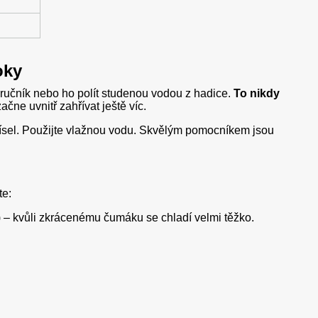
oky
ručník nebo ho polít studenou vodou z hadice.
To nikdy
čne uvnitř zahřívat ještě víc.
řísel. Použijte vlažnou vodu. Skvělým pomocníkem jsou
te:
 – kvůli zkrácenému čumáku se chladí velmi těžko.