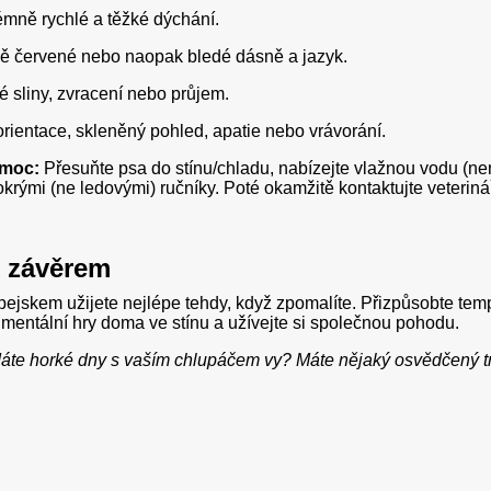
émně rychlé a těžké dýchání.
ě červené nebo naopak bledé dásně a jazyk.
é sliny, zvracení nebo průjem.
rientace, skleněný pohled, apatie nebo vrávorání.
omoc:
Přesuňte psa do stínu/chladu, nabízejte vlažnou vodu (nen
krými (ne ledovými) ručníky. Poté okamžitě kontaktujte veteriná
 závěrem
 pejskem užijete nejlépe tehdy, když zpomalíte. Přizpůsobte t
 mentální hry doma ve stínu a užívejte si společnou pohodu.
dáte horké dny s vaším chlupáčem vy? Máte nějaký osvědčený t