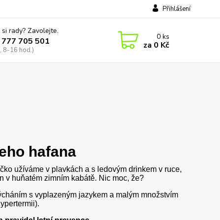
Přihlášení
 si rady? Zavolejte.
0
ks
 777 705 501
za
0 Kč
, 8-16 hod.)
eho hafana
íčko užíváme v plavkách a s ledovým drinkem v ruce,
aton v huňatém zimním kabátě. Nic moc, že?
m dýcháním s vyplazeným jazykem a malým množstvím
ypertermii).