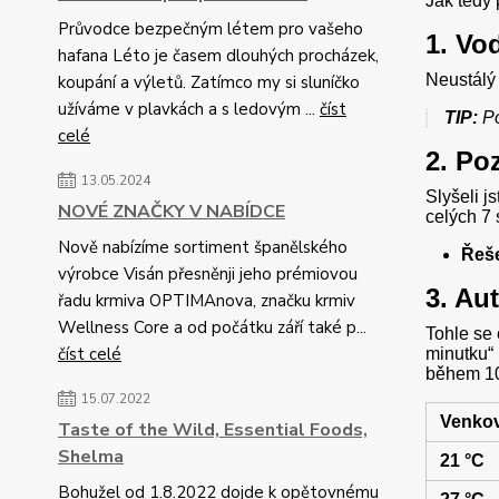
Jak tedy 
Průvodce bezpečným létem pro vašeho
1. Vo
hafana Léto je časem dlouhých procházek,
Neustálý 
koupání a výletů. Zatímco my si sluníčko
užíváme v plavkách a s ledovým ...
číst
TIP:
Po
celé
2. Po
13.05.2024
Slyšeli j
NOVÉ ZNAČKY V NABÍDCE
celých 7 
Nově nabízíme sortiment španělského
Řeše
výrobce Visán přesněnji jeho prémiovou
3. Aut
řadu krmiva OPTIMAnova, značku krmiv
Wellness Core a od počátku září také p...
Tohle se 
číst celé
minutku“ 
během 10
15.07.2022
Venkov
Taste of the Wild, Essential Foods,
Shelma
21 °C
Bohužel od 1.8.2022 dojde k opětovnému