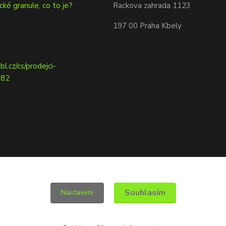
cké granule, co to je?
Rackova zahrada 1123
197 00 Praha Kbely
Souhlasím
Nastavení