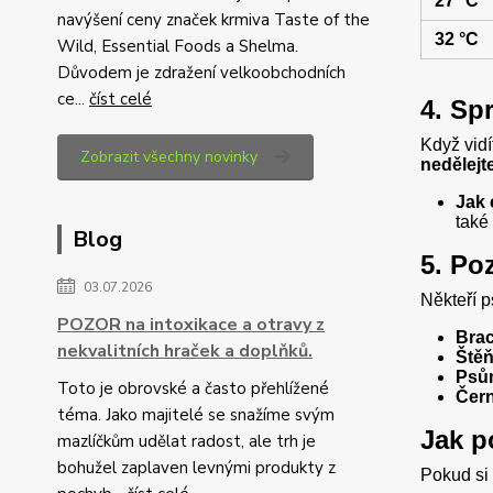
27 °C
navýšení ceny značek krmiva Taste of the
32 °C
Wild, Essential Foods a Shelma.
Důvodem je zdražení velkoobchodních
ce...
číst celé
4. Sp
Když vid
Zobrazit všechny novinky
nedělejt
Jak 
také
Blog
5. Po
03.07.2026
Někteří p
POZOR na intoxikace a otravy z
Bra
nekvalitních hraček a doplňků.
Štěň
Psů
Toto je obrovské a často přehlížené
Čer
téma. Jako majitelé se snažíme svým
Jak po
mazlíčkům udělat radost, ale trh je
bohužel zaplaven levnými produkty z
Pokud si 