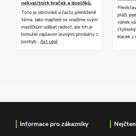
nekvalitních hraček a doplňků.
Představ
Toto je obrovské a často přehlížené
pláži, pi
téma. Jako majitelé se snažíme svým
vánek vá
mazlíčkům udělat radost, ale trh je
čtyřnohý
bohužel zaplaven levnými produkty z
klacek z v
pochyb...
číst celé
Informace pro zákazníky
Nejčten