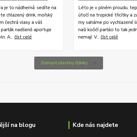
a je to nádherná: sedíte na
Léto je v plném proudu, te
jete chlazený drink, mořský
útočí na tropické třicítky a 
m čechrá vlasy a váš
my saháme po vychlazené l
 parťák nadšeně aportuje
naši kočičí parťáci to tak je
ln. A...
číst celé
nemají. V...
číst celé
Zobrazit všechny články
ější na blogu
Kde nás najdete