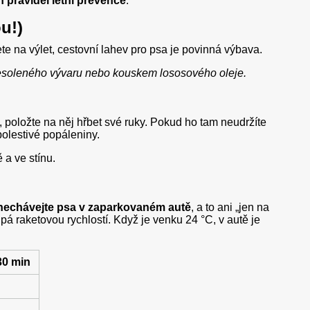
h pravidel letní prevence
.
u!)
te na výlet, cestovní lahev pro psa je povinná výbava.
 nesoleného vývaru nebo kouskem lososového oleje.
 položte na něj hřbet své ruky. Pokud ho tam neudržíte
 bolestivé popáleniny.
 a ve stínu.
nechávejte psa v zaparkovaném autě
, a to ani „jen na
pá raketovou rychlostí. Když je venku 24 °C, v autě je
30 min