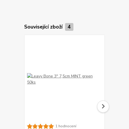
Související zboží
4
Kost bůvolí
1 hodnocení