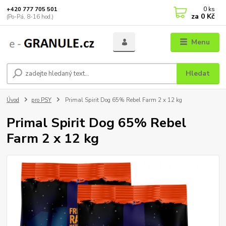
0
ks
+420 777 705 501
za
0 Kč
(Po-Pá, 8-16 hod.)
Menu
Hledat
Úvod
pro PSY
Primal Spirit Dog 65% Rebel Farm 2 x 12 kg
Primal Spirit Dog 65% Rebel
Farm 2 x 12 kg