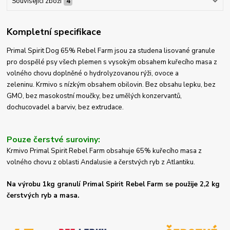
Související zboží
4
Kompletní specifikace
Primal Spirit Dog 65% Rebel Farm jsou za studena lisované granule
pro dospělé psy všech plemen s vysokým obsahem kuřecího masa z
volného chovu doplněné o hydrolyzovanou rýži, ovoce a
zeleninu.
Krmivo s nízkým obsahem obilovin. Bez obsahu lepku, bez
GMO, bez masokostní moučky, bez umělých konzervantů,
dochucovadel a barviv, bez extrudace.
Pouze čerstvé suroviny:
Krmivo Primal Spirit Rebel Farm obsahuje 65% kuřecího masa z
volného chovu z oblasti Andalusie a čerstvých ryb z Atlantiku.
Na výrobu 1kg granulí Primal Spirit Rebel Farm se použije 2,2 kg
čerstvých ryb a masa.