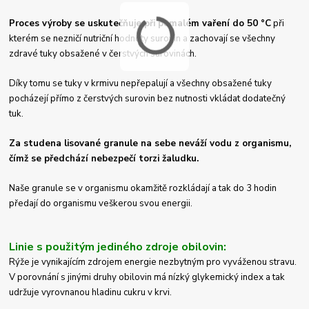
Proces výroby se uskutečňuje při pomalém vaření do 50 °C
při
kterém se nezničí nutriční hodnoty surovin a zachovají se všechny
zdravé tuky obsažené v čerstvých surovinách.
Díky tomu se tuky v krmivu nepřepalují a všechny obsažené tuky
pocházejí přímo z čerstvých surovin bez nutnosti vkládat dodatečný
tuk.
Za studena lisované granule na sebe neváží vodu z organismu,
čímž se předchází nebezpečí torzi žaludku.
Naše granule se v organismu okamžitě rozkládají a tak do 3 hodin
předají do organismu veškerou svou energii.
Linie s použitým jediného zdroje obilovin:
Rýže je vynikajícím zdrojem energie nezbytným pro vyváženou stravu.
V porovnání s jinými druhy obilovin má nízký glykemický index a tak
udržuje vyrovnanou hladinu cukru v krvi.