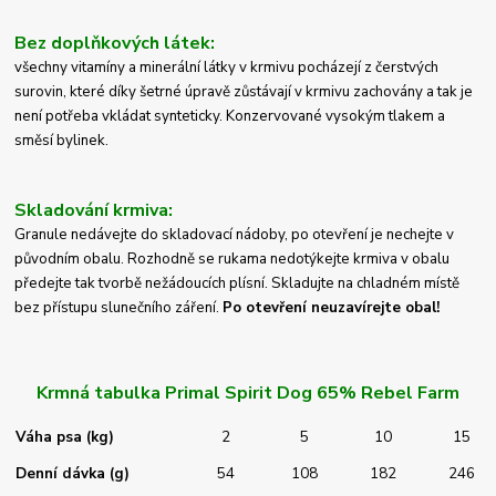
Bez doplňkových látek:
všechny vitamíny a minerální látky v krmivu pocházejí z čerstvých
surovin, které díky šetrné úpravě zůstávají v krmivu zachovány a tak je
není potřeba vkládat synteticky. Konzervované vysokým tlakem a
směsí bylinek.
Skladování krmiva:
Granule nedávejte do skladovací nádoby, po otevření je nechejte v
původním obalu. Rozhodně se
rukama nedotýkejte krmiva v obalu
předejte tak tvorbě nežádoucích plísní.
Skladujte na chladném místě
bez přístupu slunečního záření.
Po otevření neuzavírejte obal!
Krmná tabulka Primal Spirit Dog 65% Rebel Farm
Váha psa (kg)
2
5
10
15
Denní dávka (g)
54
108
182
246