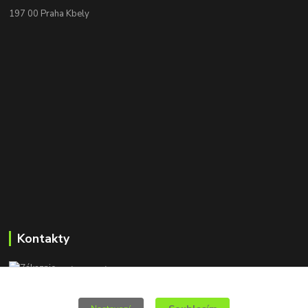
197 00 Praha Kbely
Kontakty
Zákaznická podpora e-granule.cz
+420 777 705 501
(Po-Pá, 8-16 hod.)