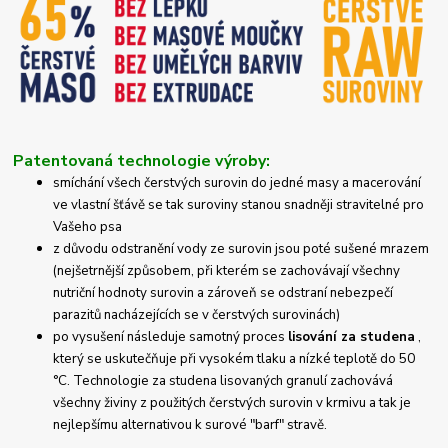
Patentovaná technologie výroby:
smíchání všech čerstvých surovin do jedné masy a macerování
ve vlastní šťávě se tak suroviny stanou snadněji stravitelné pro
Vašeho psa
z důvodu odstranění vody ze surovin jsou poté sušené mrazem
(nejšetrnější způsobem, při kterém se zachovávají všechny
nutriční hodnoty surovin a zároveň se odstraní nebezpečí
parazitů nacházejících se v čerstvých surovinách)
po vysušení následuje samotný proces
lisování za studena
,
který se uskutečňuje při vysokém tlaku a nízké teplotě do 50
°C.
Technologie za studena lisovaných granulí zachovává
všechny živiny z použitých čerstvých surovin v krmivu a tak je
nejlepšímu alternativou k surové "barf" stravě.