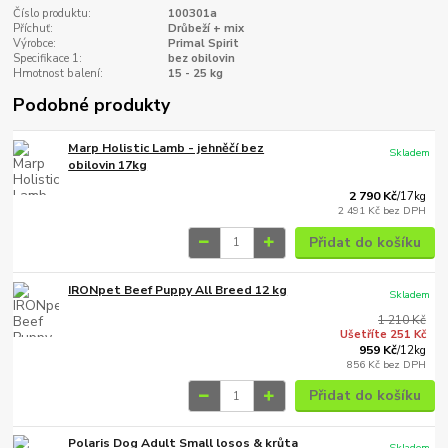
Číslo produktu:
100301a
Příchuť:
Drůbeží + mix
Výrobce:
Primal Spirit
Specifikace 1:
bez obilovin
Hmotnost balení:
15 - 25 kg
Podobné produkty
Marp Holistic Lamb - jehněčí bez
Skladem
obilovin 17kg
2 790 Kč
/
17kg
2 491 Kč
bez DPH
Přidat do košíku
IRONpet Beef Puppy All Breed 12 kg
Skladem
1 210 Kč
Ušetříte 251 Kč
959 Kč
/
12kg
856 Kč
bez DPH
Přidat do košíku
Polaris Dog Adult Small losos & krůta
Skladem