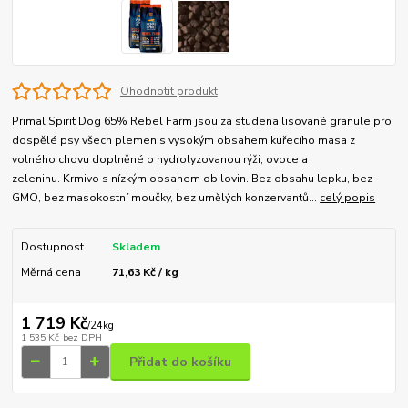
Ohodnotit produkt
Primal Spirit Dog 65% Rebel Farm jsou za studena lisované granule pro
dospělé psy všech plemen s vysokým obsahem kuřecího masa z
volného chovu doplněné o hydrolyzovanou rýži, ovoce a
zeleninu. Krmivo s nízkým obsahem obilovin. Bez obsahu lepku, bez
GMO, bez masokostní moučky, bez umělých konzervantů...
celý popis
Dostupnost
Skladem
Měrná cena
71,63 Kč / kg
1 719 Kč
/
24kg
1 535 Kč
bez DPH
Přidat do košíku