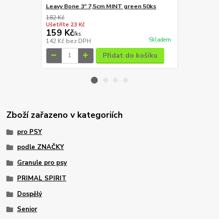
Leavy Bone 3" 7,5cm MINT green 50ks
182 Kč
Ušetříte 23 Kč
159 Kč
29 Kč
/
ks
/
ks
Skladem
142 Kč
bez DPH
26 Kč
bez D
Přidat do košíku
Zboží zařazeno v kategoriích
pro PSY
podle ZNAČKY
Granule pro psy
PRIMAL SPIRIT
Dospělý
Senior