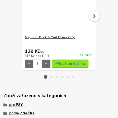
Magnum Duck & Cod Chips 250g
Magnum loso
129 Kč
129 Kč
/
ks
/
ks
Skladem
115 Kč
bez DPH
115 Kč
bez 
Přidat do košíku
Zboží zařazeno v kategoriích
pro PSY
podle ZNAČKY