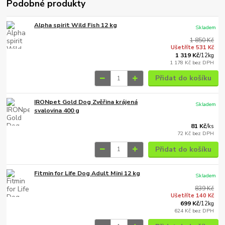
Podobné produkty
Alpha spirit Wild Fish 12 kg
Skladem
1 850 Kč
Ušetříte 531 Kč
1 319 Kč
/
12kg
1 178 Kč
bez DPH
Přidat do košíku
IRONpet Gold Dog Zvěřina krájená
Skladem
svalovina 400 g
81 Kč
/
ks
72 Kč
bez DPH
Přidat do košíku
Fitmin for Life Dog Adult Mini 12 kg
Skladem
839 Kč
Ušetříte 140 Kč
699 Kč
/
12kg
624 Kč
bez DPH