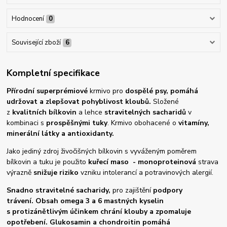
Hodnocení
0
Související zboží
6
Kompletní specifikace
Přírodní superprémiové
krmivo pro
dospělé
psy, pomáhá
udržovat a zlepšovat pohyblivost kloubů.
Složené
z
kvalitních bílkovin
a lehce
stravitelných sacharidů
v
kombinaci s
prospěšnými tuky
. Krmivo obohacené o
vitamíny,
minerální látky a antioxidanty.
Jako jediný zdroj živočišných bílkovin s vyváženým poměrem
bílkovin a tuku je použito
kuřecí maso - monoproteinová
strava
výrazně
snižuje riziko
vzniku intolerancí a potravinových alergií.
Snadno stravitelné sacharidy,
pro zajištění
podpory
trávení.
Obsah omega 3 a 6 mastných kyselin
s protizánětlivým účinkem chrání klouby a zpomaluje
opotřebení
. Glukosamin a chondroitin pomáhá