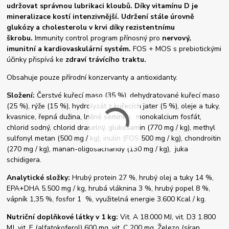
udržovat správnou lubrikaci kloubů
. Díky vitamínu D je
mineralizace kostí
intenzivnější. Udržení stále úrovně
glukózy a cholesterolu v krvi
díky rezistentnímu
škrobu.
Immunity control program přínosný pro
nervový,
imunitní a kardiovaskulární systém.
FOS + MOS s prebiotickými
účinky přispívá ke
zdraví trávícího traktu.
Obsahuje pouze přírodní konzervanty a antioxidanty.
Složení:
Čerstvé kuřecí maso (35 %), dehydratované kuřecí maso
(25 %), rýže (15 %), hydrolyzát z kuřecích jater (5 %), oleje a tuky,
kvasnice, řepná dužina, lněné semínko, monokalcium fosfát,
chlorid sodný, chlorid draselný, glukosamin (770 mg / kg), methyl
sulfonyl metan (500 mg / kg), inulin (FOS 500 mg / kg), chondroitin
(270 mg / kg), manan-oligosacharidy (130 mg / kg), juka
schidigera.
Analytické složky:
Hrubý protein 27 %, hrubý olej a tuky 14 %,
EPA+DHA 5.500 mg / kg, hrubá vláknina 3 %, hrubý popel 8 %,
vápník 1,35 %, fosfor 1 %, využitelná energie 3.600 Kcal / kg.
Nutriční doplňkové látky v 1 kg:
Vit. A 18.000 MJ, vit. D3 1.800
MJ, vit. E (alfatokoferol) 600 mg, vit. C 200 mg, Železo (síran