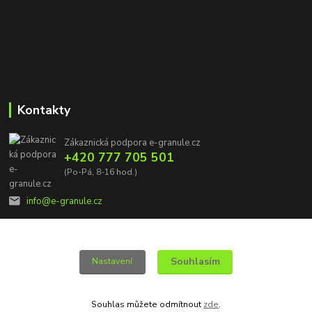
Kontakty
Zákaznická podpora e-granule.cz
+420 777 705 501
(Po-Pá, 8-16 hod.)
info@e-granule.cz
Souhlasím
Nastavení
© 2022 e-granule.cz *** Všechna práva vyhrazena
Souhlas můžete odmítnout
zde
.