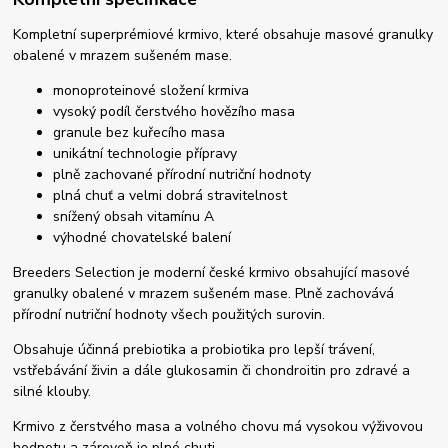
Kompletní superprémiové krmivo, které obsahuje masové granulky
obalené v mrazem sušeném mase.
monoproteinové složení krmiva
vysoký podíl čerstvého hovězího masa
granule bez kuřecího masa
unikátní technologie přípravy
plně zachované přírodní nutriční hodnoty
plná chuť a velmi dobrá stravitelnost
snížený obsah vitamínu A
výhodné chovatelské balení
Breeders Selection je moderní české krmivo obsahující masové
granulky obalené v mrazem sušeném mase. Plně zachovává
přírodní nutriční hodnoty všech použitých surovin.
Obsahuje účinná prebiotika a probiotika pro lepší trávení,
vstřebávání živin a dále glukosamin či chondroitin pro zdravé a
silné klouby.
Krmivo z čerstvého masa a volného chovu má vysokou výživovou
hodnotu a zároveň je plné chuti.