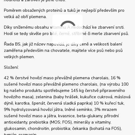
Poměrem obsažených proteinů a tuků je nejlepší především pro
velká až obří plemena.
Díky sníženému obsahu vitamínu A nedochází ke zbarvení srsti.
Hodí se tedy skvěle pro bílé, černé, stříbrné či merle zbarvení psů.
Řada BS, jak již název napovídá, je díky ceně a velikosti balení
zaměřena především na chovatele, majitele více psů nebo psů
velkých plemen.
Složení:
42 % čerstvé hovězí maso převážně plemena charolais, 16 %
sušené hovězí maso převážně plemeno charolais, (na výrobu 100
kg našeho produktu spotřebujeme 145 kg čerstvě připraveného
hovězího masa), zelenina (baby hrášek, kukuřice cukrová, máslová
dýně, karotka, špenát, červená sladká paprika) 10 % kuřecí tuk,
9% hydrolyzovaná hovězí játra, lněné semínko, 3% mrazem
sušené hovězí maso a játra, kvasnice, beta-glukany, přírodní
antioxidanty, prebiotika (MOS; FOS), minerály a vitamíny,
glukosamin, chondroitin, probiotika; čekanka (bohatá na FOS),
tymián, rozmarýn.