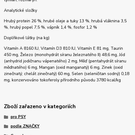
Analytické složky
Hrubý protein 26 %, hrubé oleje a tuky 13 %, hrubá vláknina 3,5
%, hrubý popel 7,5 %, vápník 1,4 %, fosfor 1,2 %
Doplňkové látky (na kg)
Vitamín A 8160 IU, Vitamín D3 810 IU, Vitamín E 81 mg, Taurin
450 mg, Železo (monohydrát síranu železnatého II) 48,6 mg, Jód
(anhydrid jodičnanu vápenatého) 2 mg, Měď (pentahydrát síranu
měďnatého) 6 mg, Mangan (oxid manganatý) 6 mg, Zinek (oxid
zinečnatý; chelát zinečnatý) 60 mg, Selen (seleničitan sodný) 0,18
mg, konzervováno tokoferoly přírodního původu 3780 kcal/kg
Zboží zařazeno v kategoriích
pro PSY
podle ZNAČKY