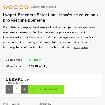
Ohodnotit produkt
Lyopet Breeders Selection - Hovězí se zeleninou
pro všechna plemena
Kompletní superprémiové krmivo, které obsahuje masové granulky
obalené v mrazem sušeném mase.monoproteinové složení
krmivavysoký podíl čerstvého hovězího masagranule bez kuřecího
masaunikátní technologie přípravy plně zachované přírodní nutriční
hodnotyplná chuť a velmi dobrá stravitelnostsníže...
celý popis
Dostupnost
Skladem
Měrná cena
133,25 Kč / kg
1 599 Kč
/
12kg
1 428 Kč
bez DPH
Přidat do košíku
Číslo produktu:
899001a