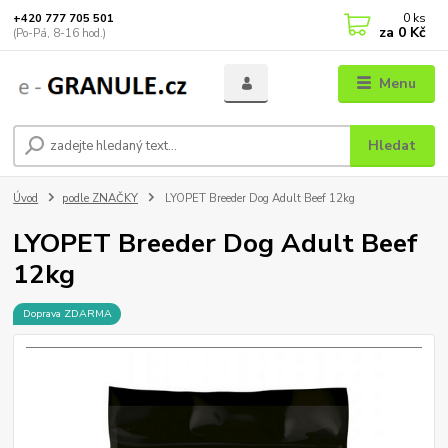
0
ks
+420 777 705 501
za
0 Kč
(Po-Pá, 8-16 hod.)
Menu
Hledat
Úvod
podle ZNAČKY
LYOPET Breeder Dog Adult Beef 12kg
LYOPET Breeder Dog Adult Beef
12kg
Doprava ZDARMA