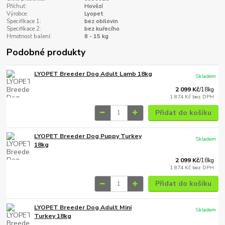
Příchuť:
Hovězí
Výrobce:
Lyopet
Specifikace 1:
bez obilovin
Specifikace 2:
bez kuřecího
Hmotnost balení:
8 - 15 kg
Podobné produkty
LYOPET Breeder Dog Adult Lamb 18kg
Skladem
2 099 Kč
/
18kg
1 874 Kč
bez DPH
Přidat do košíku
LYOPET Breeder Dog Puppy Turkey
Skladem
18kg
2 099 Kč
/
18kg
1 874 Kč
bez DPH
Přidat do košíku
LYOPET Breeder Dog Adult Mini
Skladem
Turkey 18kg