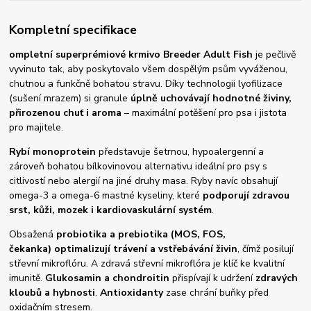
Kompletní specifikace
ompletní superprémiové krmivo Breeder Adult Fish
je pečlivě
vyvinuto tak, aby poskytovalo všem dospělým psům vyváženou,
chutnou a funkčně bohatou stravu. Díky technologii lyofilizace
(sušení mrazem) si granule
úplně uchovávají hodnotné živiny,
přirozenou chuť i aroma
– maximální potěšení pro psa i jistota
pro majitele.
Rybí monoprotein
představuje šetrnou, hypoalergenní a
zároveň bohatou bílkovinovou alternativu ideální pro psy s
citlivostí nebo alergií na jiné druhy masa.
Ryby navíc obsahují
omega-3 a omega-6 mastné kyseliny, které
podporují zdravou
srst, kůži, mozek i kardiovaskulární systém
.
Obsažená
probiotika a prebiotika (MOS, FOS,
čekanka)
optimalizují trávení a vstřebávání živin
, čímž posilují
střevní mikroflóru. A zdravá střevní mikroflóra je klíč ke kvalitní
imunitě.
Glukosamin a chondroitin
přispívají k udržení
zdravých
kloubů a hybnosti
.
Antioxidanty
zase chrání buňky před
oxidačním stresem.