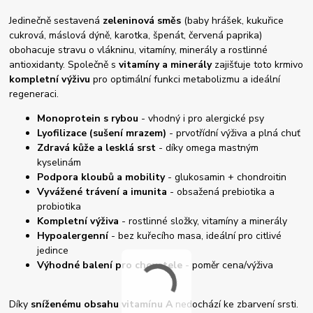
Jedinečně sestavená
zeleninová směs
(baby hrášek, kukuřice
cukrová, máslová dýně, karotka, špenát, červená paprika)
obohacuje stravu o vlákninu, vitamíny, minerály a rostlinné
antioxidanty. Společně s
vitamíny a minerály
zajišťuje toto krmivo
kompletní výživu
pro optimální funkci metabolizmu a ideální
regeneraci.
Monoprotein s rybou
- vhodný i pro alergické psy
Lyofilizace (sušení mrazem)
- prvotřídní výživa a plná chuť
Zdravá kůže a lesklá srst
- díky omega mastným
kyselinám
Podpora kloubů a mobility
- glukosamin + chondroitin
Vyvážené trávení a imunita
- obsažená prebiotika a
probiotika
Kompletní výživa
- rostlinné složky, vitamíny a minerály
Hypoalergenní
- bez kuřecího masa, ideální pro citlivé
jedince
Výhodné balení pro chovatele
- poměr cena/výživa
Díky
sníženému obsahu vitamínu A
nedochází ke zbarvení srsti.