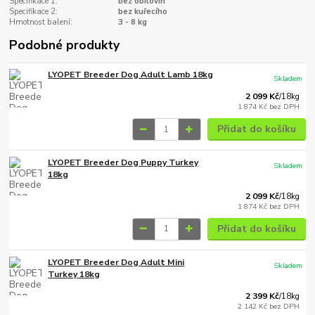
Specifikace 1:
bez obilovin
Specifikace 2:
bez kuřecího
Hmotnost balení:
3 - 8 kg
Podobné produkty
LYOPET Breeder Dog Adult Lamb 18kg
Skladem
2 099 Kč
/
18kg
1 874 Kč
bez DPH
Přidat do košíku
LYOPET Breeder Dog Puppy Turkey
Skladem
18kg
2 099 Kč
/
18kg
1 874 Kč
bez DPH
Přidat do košíku
LYOPET Breeder Dog Adult Mini
Skladem
Turkey 18kg
2 399 Kč
/
18kg
2 142 Kč
bez DPH