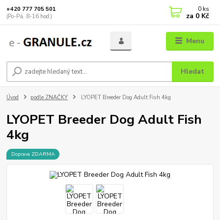
0
ks
+420 777 705 501
za
0 Kč
(Po-Pá, 8-16 hod.)
Menu
Hledat
Úvod
podle ZNAČKY
LYOPET Breeder Dog Adult Fish 4kg
LYOPET Breeder Dog Adult Fish
4kg
Doprava ZDARMA