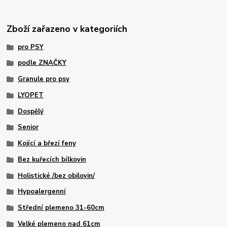
Zboží zařazeno v kategoriích
pro PSY
podle ZNAČKY
Granule pro psy
LYOPET
Dospělý
Senior
Kojící a březí feny
Bez kuřecích bílkovin
Holistické /bez obilovin/
Hypoalergenní
Střední plemeno 31-60cm
Velké plemeno nad 61cm