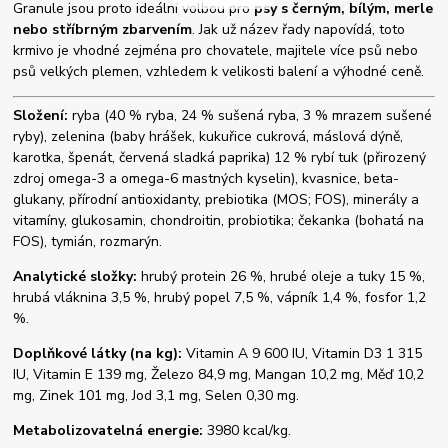
Granule jsou proto ideální volbou pro
psy s černým, bílým, merle
nebo stříbrným zbarvením
. Jak už název řady napovídá, toto
krmivo je vhodné zejména pro chovatele, majitele více psů nebo
psů velkých plemen, vzhledem k velikosti balení a výhodné ceně.
Složení:
ryba (40 % ryba, 24 % sušená ryba, 3 % mrazem sušené
ryby), zelenina (baby hrášek, kukuřice cukrová, máslová dýně,
karotka, špenát, červená sladká paprika) 12 % rybí tuk (přirozený
zdroj omega-3 a omega-6 mastných kyselin), kvasnice, beta-
glukany, přírodní antioxidanty, prebiotika (MOS; FOS), minerály a
vitamíny, glukosamin, chondroitin, probiotika; čekanka (bohatá na
FOS), tymián, rozmarýn.
Analytické složky:
hrubý protein 26 %, hrubé oleje a tuky 15 %,
hrubá vláknina 3,5 %, hrubý popel 7,5 %, vápník 1,4 %, fosfor 1,2
%.
Doplňkové látky (na kg):
Vitamin A 9 600 IU, Vitamin D3 1 315
IU, Vitamin E 139 mg, Železo 84,9 mg, Mangan 10,2 mg, Měď 10,2
mg, Zinek 101 mg, Jod 3,1 mg, Selen 0,30 mg.
Metabolizovatelná energie:
3980 kcal/kg.