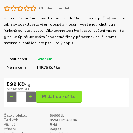
Ohodnotit produkt
ompletní superprémiové krmivo Breeder Adult Fish je pečlivě vyvinuto
tak, aby poskytovalo všem dospělým psům vyváženou, chutnou a
funkčně bohatou stravu. Díky technologii lyofilizace (sušení mrazem) si
granule úplně uchovávají hodnotné živiny, přirozenou chuť i aroma –
maximální potěšení pro psa...
celý popis
Dostupnost
Skladem
Měrná cena
149,75 Kč / kg
599 Kč
/
4kg
535 Kč
bez DPH
Přidat do košíku
Číslo produktu:
899001b
EAN kód:
8594216543984
Příchuť:
Rybí
Výrobce:
Lyopet