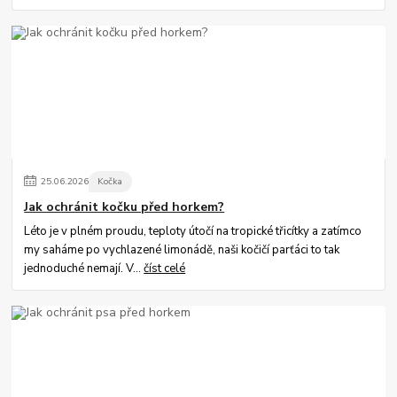
25
.
06
.
2026
Kočka
Jak ochránit kočku před horkem?
Léto je v plném proudu, teploty útočí na tropické třicítky a zatímco
my saháme po vychlazené limonádě, naši kočičí parťáci to tak
jednoduché nemají. V...
číst celé