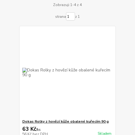
Zobrazuji 1-4 z 4
strana
z 1
Dokas Rolky z hovězí kůže obalené kuřecím 90 g
63 Kč
/
ks
Skladem
56 Kč
bez DPH