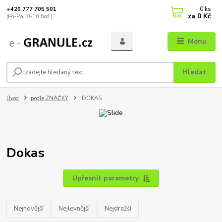
0
ks
+420 777 705 501
za
0 Kč
(Po-Pá, 8-16 hod.)
Menu
Hledat
Úvod
podle ZNAČKY
DOKAS
Dokas
Upřesnit parametry
Nejnovější
Nejlevnější
Nejdražší