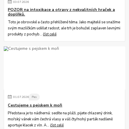
03
.
07
.
2026
POZOR na intoxikace a otravy z nekvalitních hraček a
doplňků.
Toto je obrovské a často přehlížené téma. Jako majitelé se snažíme
svým mazlíčkům udělat radost, ale trh je bohužel zaplaven levnými
produkty z pochyb...
číst celé
01
.
07
.
2026
Pes
Cestujeme s pejskem k moři
Představa je to nádherná: sedíte na pláži, pijete chlazený drink,
mořský vánek vám čechrá vlasy a váš čtyřnohý parťák nadšeně
aportuje klacek z vln. A...
číst celé