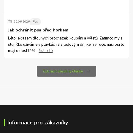
25
.
06
.
2026
Pes
Jak ochránit psa před horkem
Léto je časem dlouhých procházek, koupání a výletů. Zatímco my si
sluníčko užíváme v plavkách a s ledovým drinkem v ruce, naši psi to
mají o dost těžš...
číst celé
Zobrazit všechny články
Informace pro zákazníky