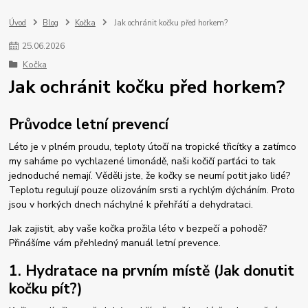
Úvod
Blog
Kočka
Jak ochránit kočku před horkem?
25
.
06
.
2026
Kočka
Jak ochránit kočku před horkem?
Průvodce letní prevencí
Léto je v plném proudu, teploty útočí na tropické třicítky a zatímco
my saháme po vychlazené limonádě, naši kočičí parťáci to tak
jednoduché nemají. Věděli jste, že kočky se neumí potit jako lidé?
Teplotu regulují pouze olizováním srsti a rychlým dýcháním. Proto
jsou v horkých dnech náchylné k přehřátí a dehydrataci.
Jak zajistit, aby vaše kočka prožila léto v bezpečí a pohodě?
Přinášíme vám přehledný manuál letní prevence.
1. Hydratace na prvním místě (Jak donutit
kočku pít?)