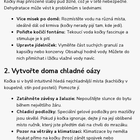
Kočky mají přirozeně slabý pud žízně, což je v létě nebezpečné.
Dehydratace může vést k problémům s ledvinami.
Více misek po domě:
Rozmístěte vodu na různá místa,
ideálně dál od krmiva (kočky nerady pijí tam, kde jedí).
Pořiďte kočičí fontánu:
Tekoucí voda kočky fascinuje a
stimuluje je k pití.
Upravte jídelníček:
Vyměňte část suchých granulí za
kapsičky nebo konzervy. Obsahují hodně vody. Můžete do
nich přimíchat i lžičku vlažné vody navíc.
2. Vytvořte doma chladné oázy
Kočka si v bytě intuitivně hledá nejchladnější místa (kachličky v
koupelně, stín pod postelí). Pomozte jí.
Zatáhněte závěsy a žaluzie:
Nepouštějte slunce do bytu
během největšího žáru.
Chladicí podložky:
Speciální gelové podložky pro mazlíčky
jsou skvělé. Pokud ji kočka ignoruje, dejte jí na její oblíbené
místo ručník, který jste předtím dali na chvíli do mrazáku.
Pozor na větráky a klimatizaci:
Klimatizace by neměla
foukat přímo na kočku (hrozí zánět spojivek nebo