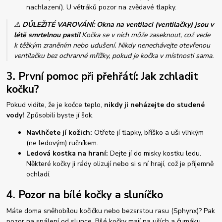
nachlazení). U větráků pozor na zvědavé tlapky.
⚠️
DŮLEŽITÉ VAROVÁNÍ: Okna na ventilaci (ventilačky) jsou v
létě smrtelnou pastí!
Kočka se v nich může zaseknout, což vede
k těžkým zraněním nebo udušení. Nikdy nenechávejte otevřenou
ventilačku bez ochranné mřížky, pokud je kočka v místnosti sama.
3. První pomoc při přehřátí: Jak zchladit
kočku?
Pokud vidíte, že je kočce teplo,
nikdy ji neházejte do studené
vody!
Způsobili byste jí šok.
Navlhčete jí kožich:
Otřete jí tlapky, bříško a uši vlhkým
(ne ledovým) ručníkem.
Ledová kostka na hraní:
Dejte jí do misky kostku ledu.
Některé kočky ji rády olizují nebo si s ní hrají, což je příjemně
ochladí.
4. Pozor na bílé kočky a sluníčko
Máte doma sněhobílou kočičku nebo bezsrstou rasu (Sphynx)? Pak
pozor na spálení od slunce. Bílé kočky mají na uších a čumáku