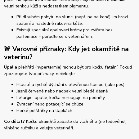
velmi tenkou kůži s nedostatkem pigmentu.
Při dlouhém pobytu na slunci (např. na balkoně) jim hrozí
spálení a následně rakovina kůže.
Existují speciální opalovací krémy pro zvířata bez
parfemace – poraďte se s veterinářem.
🚨 Varovné příznaky: Kdy jet okamžitě na
veterinu?
Úpal a přehřátí (hypertermie) mohou být pro kočku fatální. Pokud
zpozorujete tyto příznaky, nečekejte:
Hlasité a rychlé dýchání s otevřenou tlamou (jako pes)
Jasně červené nebo naopak velmi bledé dásně
Letargie, apatie, kočka nereaguje na podněty
Zvracení nebo potácející se chůze
Horké polštářky na tlapkách
Co dělat?
Kočku okamžitě zabalte do vlažného (ne ledového!)
vlhkého ručníku a volejte veterináři.