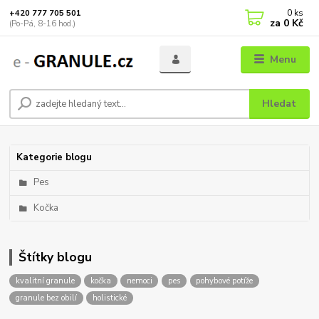
0
ks
+420 777 705 501
za
0 Kč
(Po-Pá, 8-16 hod.)
Menu
Hledat
Kategorie blogu
Pes
Kočka
Štítky blogu
kvalitní granule
kočka
nemoci
pes
pohybové potíže
granule bez obilí
holistické