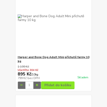
Harper and Bone Dog Adult Mini příchutě farmy 10
kg
1 199 Kč
Ušetříte 304 Kč
895 Kč
/
10kg
Skladem
799 Kč
bez DPH
Přidat do košíku