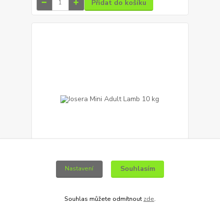
Přidat do košíku
Souhlasím
Nastavení
Josera Mini Adult Lamb 10 kg
1 459 Kč
Ušetříte 360 Kč
Souhlas můžete odmítnout
zde
.
1 099 Kč
/
10kg
Skladem
981 Kč
bez DPH