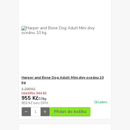
Harper and Bone Dog Adult Mini divy oceánu 10
kg
1 299 Kč
Ušetříte 344 Kč
955 Kč
/
10kg
Skladem
853 Kč
bez DPH
Přidat do košíku