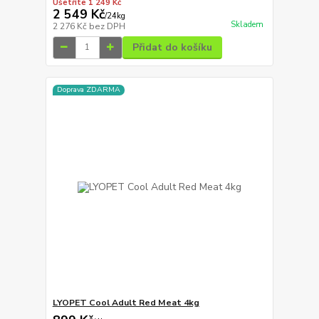
Ušetříte 1 249 Kč
2 549 Kč
/
24kg
Skladem
2 276 Kč
bez DPH
Přidat do košíku
Doprava ZDARMA
LYOPET Cool Adult Red Meat 4kg