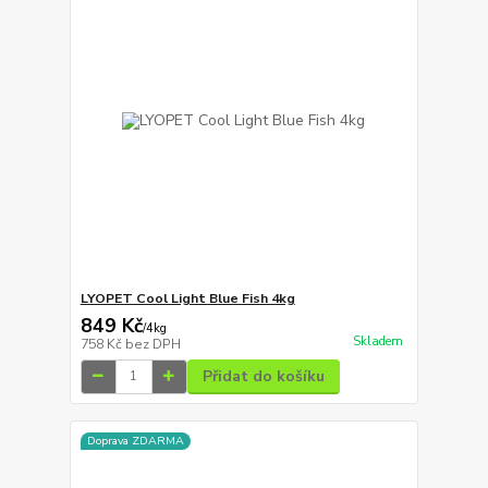
LYOPET Cool Light Blue Fish 4kg
849 Kč
/
4kg
Skladem
758 Kč
bez DPH
Přidat do košíku
Doprava ZDARMA