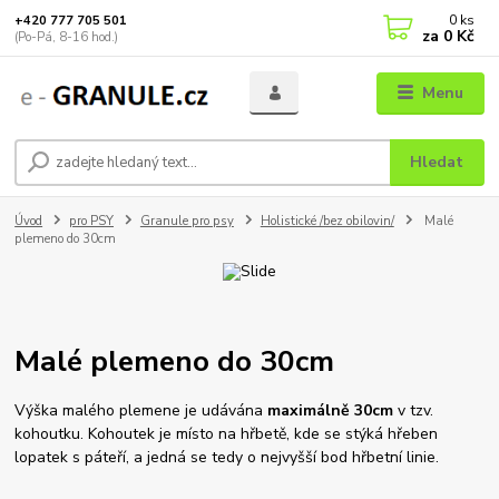
0
ks
+420 777 705 501
za
0 Kč
(Po-Pá, 8-16 hod.)
Menu
Hledat
Úvod
pro PSY
Granule pro psy
Holistické /bez obilovin/
Malé
plemeno do 30cm
Malé plemeno do 30cm
Výška malého plemene je udávána
maximálně 30cm
v tzv.
kohoutku. Kohoutek je místo na hřbetě, kde se stýká hřeben
lopatek s páteří, a jedná se tedy o nejvyšší bod hřbetní linie.