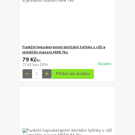
Funkční hypoalergenní dentální tyčinky s rýží a
jehněčím masem MINI 7ks
79 Kč
/
ks
Skladem
71 Kč
bez DPH
Přidat do košíku