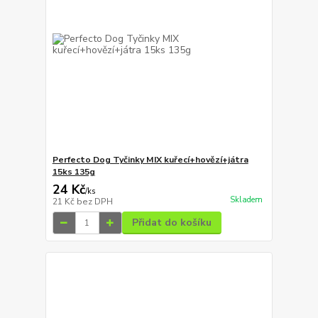
Perfecto Dog Tyčinky MIX kuřecí+hovězí+játra
15ks 135g
24 Kč
/
ks
Skladem
21 Kč
bez DPH
Přidat do košíku