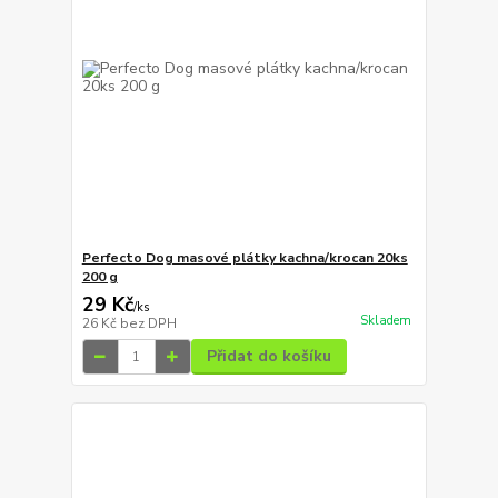
Perfecto Dog masové plátky kachna/krocan 20ks
200 g
29 Kč
/
ks
Skladem
26 Kč
bez DPH
Přidat do košíku