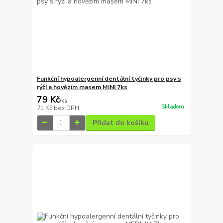
Funkční hypoalergenní dentální tyčinky pro psy s
rýží a hovězím masem MINI 7ks
79 Kč
/
ks
Skladem
71 Kč
bez DPH
Přidat do košíku