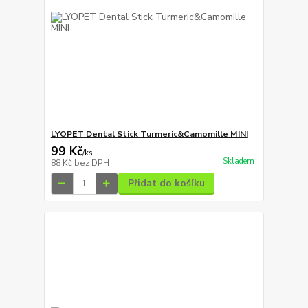
LYOPET Dental Stick Turmeric&Camomille MINI
99 Kč
/
ks
Skladem
88 Kč
bez DPH
Přidat do košíku