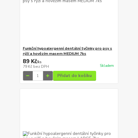
Funkční hypoalergenní dentální tyčinky pro psy s
rýží a hovězím masem MEDIUM 7ks
89 Kč
/
ks
Skladem
79 Kč
bez DPH
Přidat do košíku