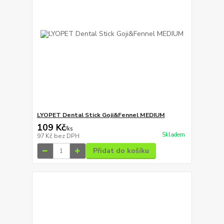
LYOPET Dental Stick Goji&Fennel MEDIUM
109 Kč
/
ks
Skladem
97 Kč
bez DPH
Přidat do košíku