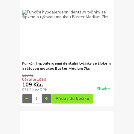
Funkční hypoalergenní dentální tyčinky se šípkem
a rýžovou moukou Buster Medium 7ks
119 Kč
Ušetříte 10 Kč
109 Kč
/
ks
Skladem
97 Kč
bez DPH
Přidat do košíku