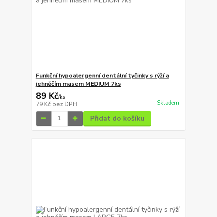
Funkční hypoalergenní dentální tyčinky s rýží a
jehněčím masem MEDIUM 7ks
89 Kč
/
ks
Skladem
79 Kč
bez DPH
Přidat do košíku