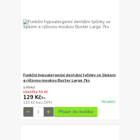
Funkční hypoalergenní dentální tyčinky se šípkem
a rýžovou moukou Buster Large 7ks
179 Kč
Ušetříte 50 Kč
129 Kč
/
ks
Skladem
115 Kč
bez DPH
Přidat do košíku