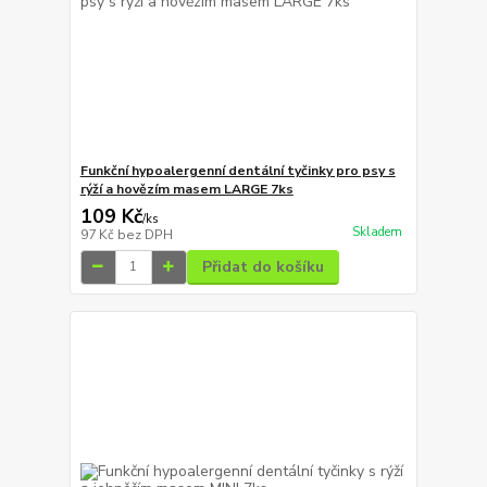
Funkční hypoalergenní dentální tyčinky pro psy s
rýží a hovězím masem LARGE 7ks
109 Kč
/
ks
Skladem
97 Kč
bez DPH
Přidat do košíku