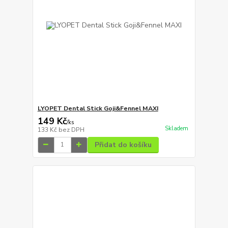
LYOPET Dental Stick Goji&Fennel MAXI
149 Kč
/
ks
Skladem
133 Kč
bez DPH
Přidat do košíku