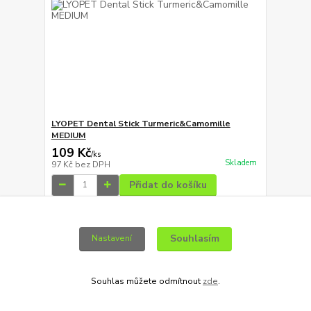
LYOPET Dental Stick Turmeric&Camomille
MEDIUM
109 Kč
/
ks
Skladem
97 Kč
bez DPH
Přidat do košíku
Souhlasím
Nastavení
Souhlas můžete odmítnout
zde
.