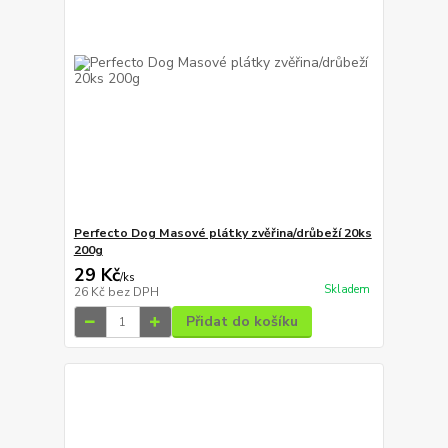
Perfecto Dog Masové plátky zvěřina/drůbeží 20ks
200g
29 Kč
/
ks
Skladem
26 Kč
bez DPH
Přidat do košíku