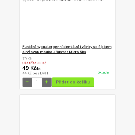
Funkční hypoalergenní dentální tyčinky se šípkem
a rýžovou moukou Buster Micro 5ks
79 Kč
Ušetříte 30 Kč
49 Kč
/
ks
Skladem
44 Kč
bez DPH
Přidat do košíku