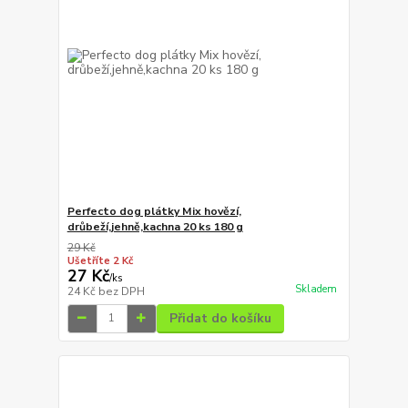
Perfecto dog plátky Mix hovězí,
drůbeží,jehně,kachna 20 ks 180 g
29 Kč
Ušetříte 2 Kč
27 Kč
/
ks
Skladem
24 Kč
bez DPH
Přidat do košíku