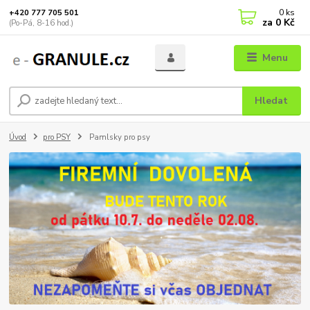
0
ks
+420 777 705 501
za
0 Kč
(Po-Pá, 8-16 hod.)
Menu
Hledat
Úvod
pro PSY
Pamlsky pro psy