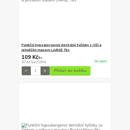
Funkční hypoalergenní dentální tyčinky s rýží a
jehněčím masem LARGE 7ks
109 Kč
/
ks
Skladem
97 Kč
bez DPH
Přidat do košíku