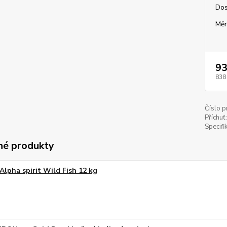
Dos
Měr
93
838
Číslo p
Příchuť:
Specifi
é produkty
Alpha spirit Wild Fish 12 kg