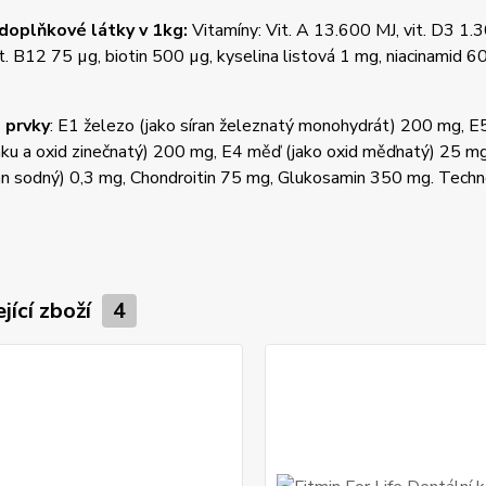
 doplňkové látky v 1kg:
Vitamíny: Vit. A 13.600 MJ, vit. D3 1.30
it. B12 75
µg, biotin 500 µg, kyselina listová 1 mg, niacinamid
 prvky
: E1 železo (jako síran železnatý monohydrát) 200 mg, E
nku a oxid zinečnatý) 200 mg, E4 měď (jako oxid měďnatý) 25 mg,
an sodný) 0,3 mg, Chondroitin 75 mg, Glukosamin 350 mg. Techno
jící zboží
4