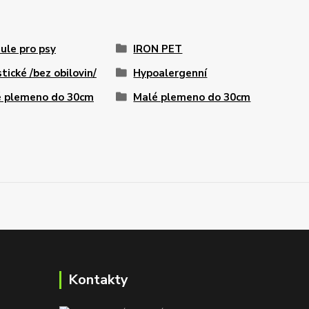
ule pro psy
IRON PET
stické /bez obilovin/
Hypoalergenní
 plemeno do 30cm
Malé plemeno do 30cm
Kontakty