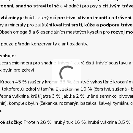
genní, snadno stravitelné
a vhodné i pro psy s
citlivým tráv
vlákniny
je hrách, který má
pozitivní vliv na imunitu a trávení.
ny a minerály pro zajištění
kvalitní srsti, kůže a podporu tráve
bsah omega 3 a 6 esenciálních mastných kyselin pro
rozvoj m
pouze přírodní konzervanty a antioxidanty.
sahuje:
ucca schidingera pro snadné trávení, která čistí trávící soustavu a 
 bylin pro zdraví
Krocan 45 % (sušený krocan 33 %, čerstvé vykostěné krocaní ma
h tokoferolů, zdroj vitamínu E), zelenina 10 % (čerstvá, sušená -
 řepná vláknina, krůtí játra 3 %, jablka 2 %, lněné semínko, pivo
in), komplex bylin (čekanka, rozmarýn, bazalka, šalvěj, tymián), c
.
ké složky:
Protein 28 %, hrubý tuk 16 %, hrubá vláknina 3,5 %, 