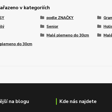
zařazeno v kategoriích
PSY
podle ZNAČKY
Gran
ělý
Senior
Holi
Malé plemeno do 30cm
Malé
 plemeno do 30cm
ější na blogu
Kde nás najdete