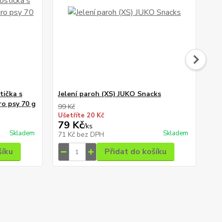
tička s
Jelení paroh (XS) JUKO Snacks
Ma
o psy 70 g
99 Kč
59 
Ušetříte 20 Kč
Uše
79 Kč
49
/
ks
Skladem
Skladem
71 Kč
bez DPH
44
šíku
Přidat do košíku