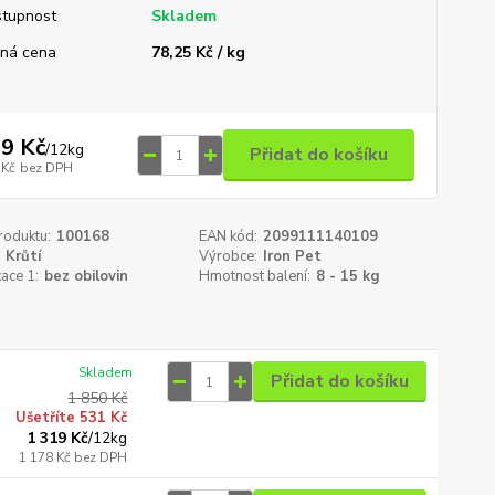
tupnost
Skladem
ná cena
78,25 Kč / kg
9 Kč
/
12kg
Přidat do košíku
 Kč
bez DPH
roduktu:
100168
EAN kód:
2099111140109
Krůtí
Výrobce:
Iron Pet
kace 1:
bez obilovin
Hmotnost balení:
8 - 15 kg
Skladem
Přidat do košíku
1 850 Kč
Ušetříte 531 Kč
1 319 Kč
/
12kg
1 178 Kč
bez DPH