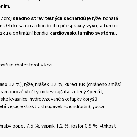
ením.
Zdroj
snadno stravitelných sacharidů
je rýže, bohatá
ní.
Glukosamin a chondroitin pro správný
vývoj a funkci
ozku
a optimální kondici
kardiovaskulárního systému.
snižuje cholesterol v krvi
so 12 %), rýže, hrášek 12 %, kuřecí tuk (chráněno směsí
 bramborové vločky, mrkev, rajčata, zelený špenát,
varské kvasnice, hydrolyzované skořápky korýšů
elá vejce, extrakt z chrupavek (chondroitin), yucca
hrubý popel 7,5 %, vápník 1,2 %, fosfor 0,9 %, vlhkost