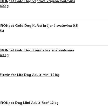
IRONpet Gold Dog Vepřová krájená svalovina
400 g
IRONpet Gold Dog Kuřecí krájená svalovina 0,8
kg
IRONpet Gold Dog Zvěřina krájená svalovina
400 g
Fitmin for Life Dog Adult Mini 12 kg
IRONpet Dog Mini Adult Beef 12 kg