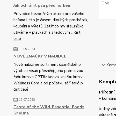
Jak ochránit psa před horkem
Průvodce bezpečným létem pro vašeho
hafana Léto je časem dlouhých procházek,
koupání a výletů. Zatímco my si sluníčko
užíváme v plavkách a s ledovým ...
číst
celé
13.05.2024
NOVÉ ZNAČKY V NABÍDCE
Nově nabízíme sortiment španělského
Kompl
výrobce Visán přesněnji jeho prémiovou
řadu krmiva OPTIMAnova, značku krmiv
Komple
Wellness Core a od počátku září také p...
číst celé
Přírodní
v kombin
15.07.2022
Taste of the Wild, Essential Foods,
Jediný zd
Shelma
výrazně
s