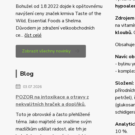
hypoaler
Bohužel od 1.8.2022 dojde k opětovnému
navýšení ceny značek krmiva Taste of the
Zdrojem 
Wild, Essential Foods a Shelma.
na vitamí
Důvodem je zdražení velkoobchodních
kloubů.
O
ce...
číst celé
Obsahuje 
Zobrazit všechny novinky
Navíc ob
- bylinu y
- komplex
Blog
Složení:
03.07.2026
přírodníc
POZOR na intoxikace a otravy z
petržel),
nekvalitních hraček a doplňků.
(glukosam
schidigera
Toto je obrovské a často přehlížené
téma. Jako majitelé se snažíme svým
Analytic
mazlíčkům udělat radost, ale trh je
10 %.