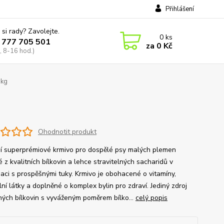
Přihlášení
 si rady? Zavolejte.
0
ks
 777 705 501
za
0 Kč
, 8-16 hod.)
 kg
Ohodnotit produkt
ní superprémiové krmivo pro dospělé psy malých plemen
 z kvalitních bílkovin a lehce stravitelných sacharidů v
aci s prospěšnými tuky. Krmivo je obohacené o vitamíny,
ní látky a doplněné o komplex bylin pro zdraví. Jediný zdroj
šných bílkovin s vyváženým poměrem bílko...
celý popis