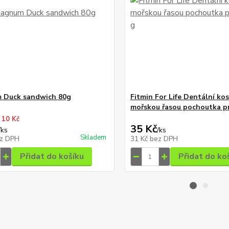
 Duck sandwich 80g
Fitmin For Life Dentální kos
mořskou řasou pochoutka pr
 10 Kč
35 Kč
/
ks
/
ks
Skladem
z DPH
31 Kč
bez DPH
Přidat do košíku
Přidat do ko