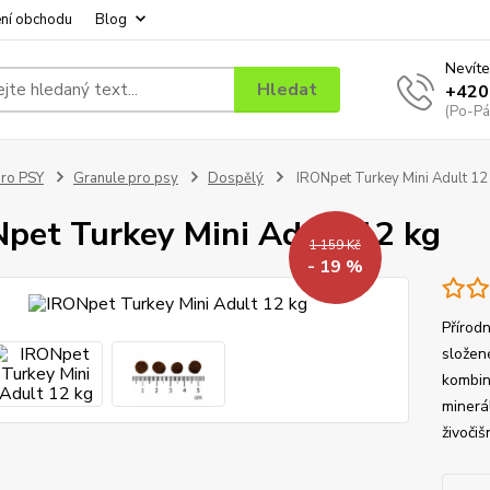
ní obchodu
Blog
Nevíte
Hledat
+420
(Po-Pá
ro PSY
Granule pro psy
Dospělý
IRONpet Turkey Mini Adult 12
pet Turkey Mini Adult 12 kg
1 159 Kč
- 19 %
Přírod
složené
kombin
minerál
živoči