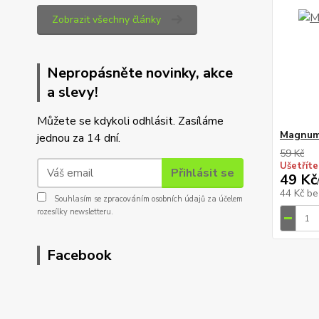
Zobrazit všechny články
Nepropásněte novinky, akce
a slevy!
Můžete se kdykoli odhlásit. Zasíláme
Magnum
jednou za 14 dní.
59 Kč
Ušetříte
Přihlásit se
49 Kč
44 Kč
be
Souhlasím se
zpracováním osobních údajů
za účelem
rozesílky newsletteru.
Facebook