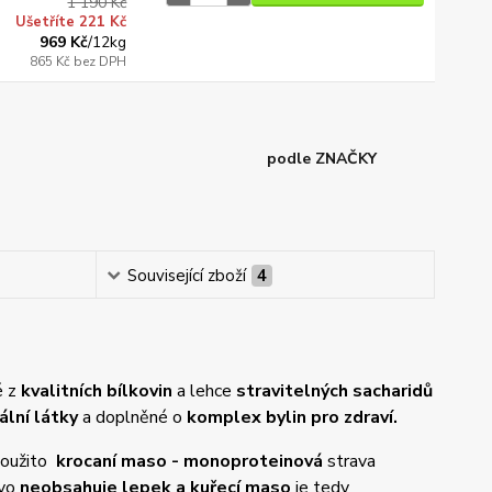
1 190 Kč
Ušetříte 221 Kč
969 Kč
/
12kg
865 Kč
bez DPH
podle ZNAČKY
Související zboží
4
é z
kvalitních bílkovin
a lehce
stravitelných sacharidů
ální látky
a doplněné o
komplex bylin pro zdraví.
 použito
krocaní maso - monoproteinová
strava
vo
neobsahuje lepek a kuřecí maso
je tedy