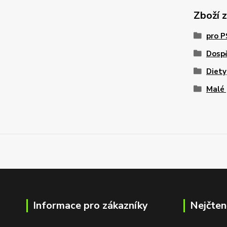
Zboží 
pro 
Dosp
Diety
Malé
Informace pro zákazníky
Nejčten