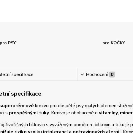
pro PSY
pro KOČKY
etní specifikace
Hodnocení
0
tní specifikace
 superprémiové
krmivo pro dospělé psy malých plemen složen
aci s
prospěšnými tuky
. Krmivo je obohacené o
vitamíny, miner
roj živočišných bílkovin s vyváženým poměrem bílkovin a tuku je
nižuje riziko vzniku intolerancí a potravinových alergií.
Krmi