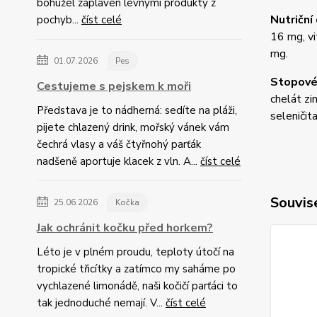
bohužel zaplaven levnými produkty z
Nutriční
pochyb...
číst celé
16 mg, v
mg.
01.07.2026
Pes
Stopové
Cestujeme s pejskem k moři
chelát zi
Představa je to nádherná: sedíte na pláži,
seleničit
pijete chlazený drink, mořský vánek vám
čechrá vlasy a váš čtyřnohý parťák
nadšeně aportuje klacek z vln. A...
číst celé
Souvise
25.06.2026
Kočka
Jak ochránit kočku před horkem?
Léto je v plném proudu, teploty útočí na
tropické třicítky a zatímco my saháme po
vychlazené limonádě, naši kočičí parťáci to
tak jednoduché nemají. V...
číst celé