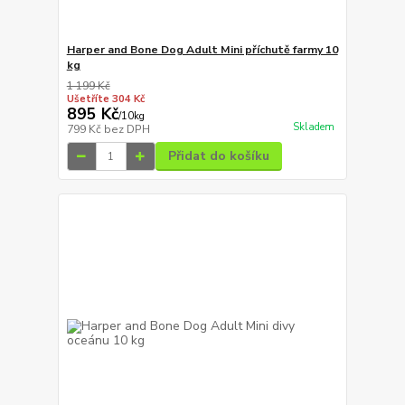
Harper and Bone Dog Adult Mini příchutě farmy 10
kg
1 199 Kč
Ušetříte 304 Kč
895 Kč
/
10kg
Skladem
799 Kč
bez DPH
Přidat do košíku