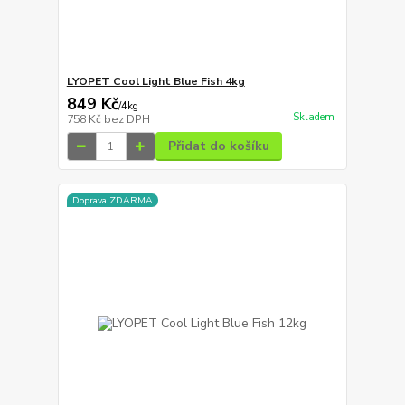
LYOPET Cool Light Blue Fish 4kg
849 Kč
/
4kg
Skladem
758 Kč
bez DPH
Přidat do košíku
Doprava ZDARMA