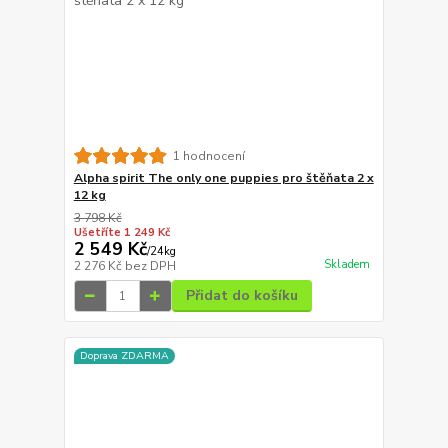
1 hodnocení
Alpha spirit The only one puppies pro štěňata 2 x
12 kg
3 798 Kč
Ušetříte 1 249 Kč
2 549 Kč
/
24kg
Skladem
2 276 Kč
bez DPH
Přidat do košíku
Doprava ZDARMA