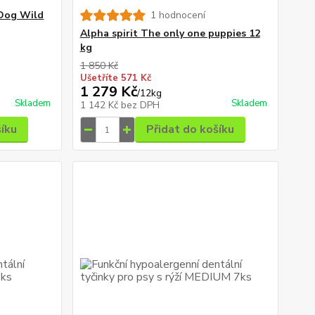
 Dog Wild
1 hodnocení
Alpha spirit The only one puppies 12
kg
1 850 Kč
Ušetříte 571 Kč
1 279 Kč
/
12kg
Skladem
Skladem
1 142 Kč
bez DPH
šíku
Přidat do košíku