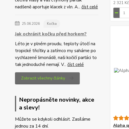
čechrá vlasy a váš čtyřnohý parťák
2 321 K
nadšeně aportuje klacek z vln. A...
číst celé
25.06.2026
Kočka
Jak ochránit kočku před horkem?
Léto je v plném proudu, teploty útočí na
tropické třicítky a zatímco my saháme po
vychlazené limonádě, naši kočičí parťáci to
tak jednoduché nemají. V...
číst celé
Zobrazit všechny články
Nepropásněte novinky, akce
a slevy!
Můžete se kdykoli odhlásit. Zasíláme
Alpha s
jednou za 14 dní.