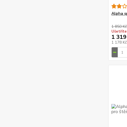
Alpha s
1 850 Kč
Ušetříte
1 319
1 178 K