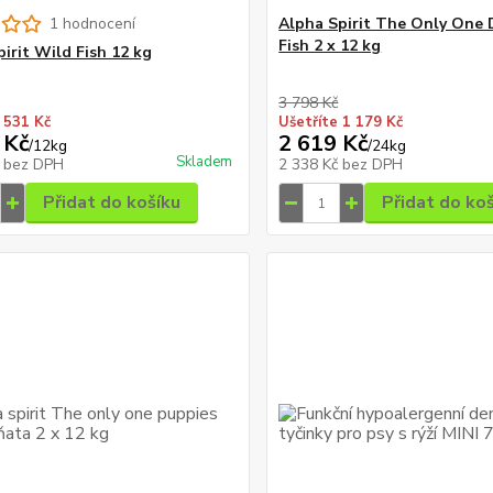
1 hodnocení
Alpha Spirit The Only One
Fish 2 x 12 kg
pirit Wild Fish 12 kg
3 798 Kč
 531 Kč
Ušetříte 1 179 Kč
 Kč
2 619 Kč
/
12kg
/
24kg
Skladem
č
bez DPH
2 338 Kč
bez DPH
Přidat do košíku
Přidat do ko