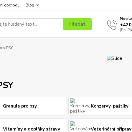
ní obchodu
Blog
Nevíte
Hledat
+420
(Po-Pá
pro PSY
PSY
Granule pro psy
Konzervy, paštiky
Vitamíny a doplňky stravy
Veterinární příprav