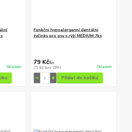
ální
Funkční hypoalergenní dentální
ks
tyčinky pro psy s rýží MEDIUM 7ks
79 Kč
/
ks
Skladem
Skladem
71 Kč
bez DPH
šíku
Přidat do košíku