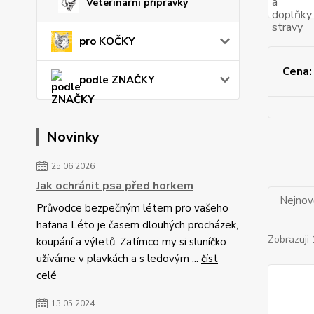
Veterinární přípravky
pro KOČKY
Cena:
podle ZNAČKY
Novinky
25.06.2026
Jak ochránit psa před horkem
Nejnově
Průvodce bezpečným létem pro vašeho
hafana Léto je časem dlouhých procházek,
Zobrazuji 
koupání a výletů. Zatímco my si sluníčko
užíváme v plavkách a s ledovým ...
číst
celé
13.05.2024