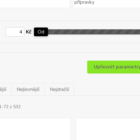
Kč
Od
Upřesnit parametr
jší
Nejlevnější
Nejdražší
1-72 z 532