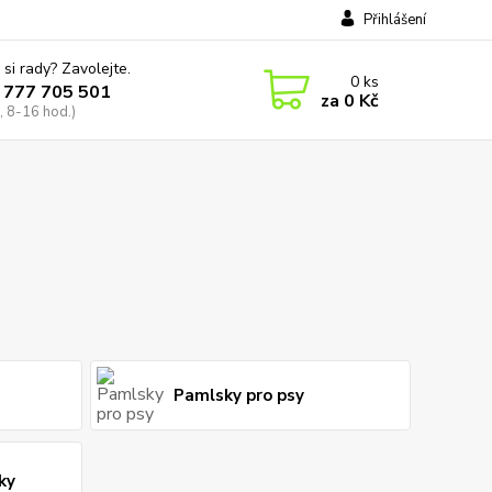
Přihlášení
 si rady? Zavolejte.
0
ks
 777 705 501
za
0 Kč
, 8-16 hod.)
Pamlsky pro psy
ky