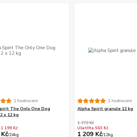
1 hodnocení
1 hodnocení
pirit The Only One Dog
Alpha Spirit granule 12 kg
2 x 12 kg
1 772 Kč
 1 199 Kč
Ušetříte 563 Kč
 Kč
1 209 Kč
/
24kg
/
12kg