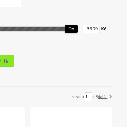
Do
Kč
y
strana
z 8
další