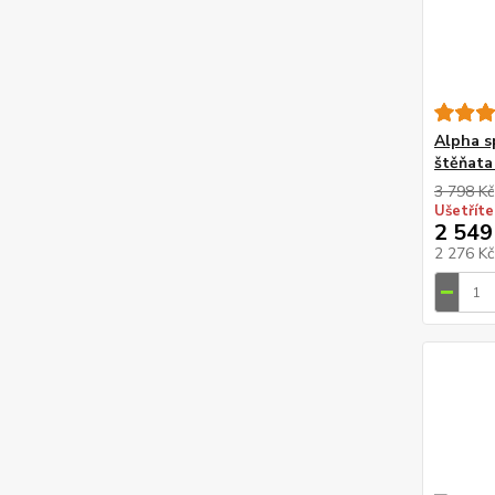
Alpha s
štěňata
3 798 Kč
Ušetříte
2 549
2 276 K