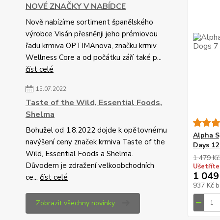
NOVÉ ZNAČKY V NABÍDCE
Nově nabízíme sortiment španělského
výrobce Visán přesněnji jeho prémiovou
řadu krmiva OPTIMAnova, značku krmiv
Wellness Core a od počátku září také p...
číst celé
15.07.2022
Taste of the Wild, Essential Foods,
Shelma
Bohužel od 1.8.2022 dojde k opětovnému
Alpha S
navýšení ceny značek krmiva Taste of the
Days 12
Wild, Essential Foods a Shelma.
1 479 Kč
Důvodem je zdražení velkoobchodních
Ušetříte
1 049
ce...
číst celé
937 Kč
b
Zobrazit všechny novinky