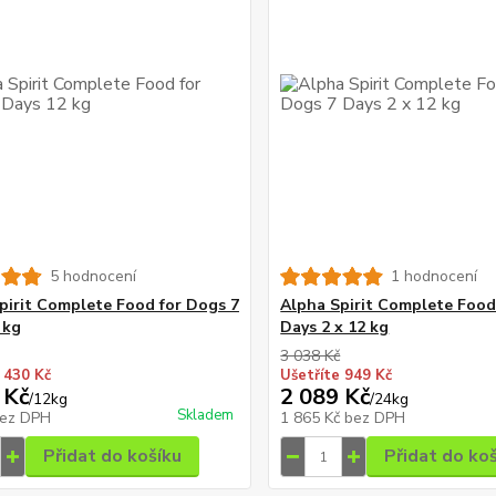
5 hodnocení
1 hodnocení
pirit Complete Food for Dogs 7
Alpha Spirit Complete Food
 kg
Days 2 x 12 kg
3 038 Kč
 430 Kč
Ušetříte 949 Kč
 Kč
2 089 Kč
/
12kg
/
24kg
Skladem
ez DPH
1 865 Kč
bez DPH
Přidat do košíku
Přidat do ko