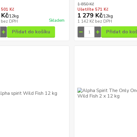
1 850 Kč
 501 Kč
Ušetříte 571 Kč
 Kč
1 279 Kč
/
12kg
/
12kg
Skladem
č
bez DPH
1 142 Kč
bez DPH
Přidat do košíku
Přidat do ko