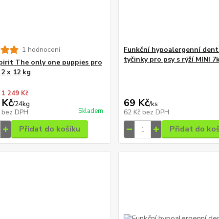
1 hodnocení
Funkční hypoalergenní dent
tyčinky pro psy s rýží MINI 7
pirit The only one puppies pro
 2 x 12 kg
 1 249 Kč
 Kč
69 Kč
/
24kg
/
ks
Skladem
č
bez DPH
62 Kč
bez DPH
Přidat do košíku
Přidat do ko