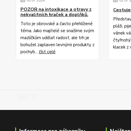
03
.
07
.
2026
01
.
07
.
POZOR na intoxikace a otravy z
Cestuje
nekvalitních hraček a doplňků.
Představ
Toto je obrovské a často přehlížené
pláži, pi
téma. Jako majitelé se snažíme svým
vánek vá
mazlíčkům udělat radost, ale trh je
čtyřnohý
bohužel zaplaven levnými produkty z
klacek z v
pochyb...
číst celé