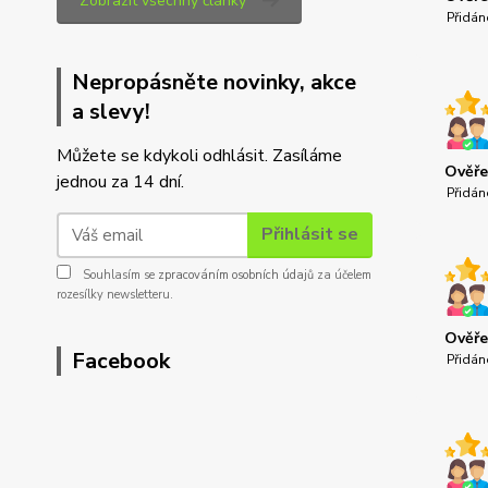
Zobrazit všechny články
Přidán
Nepropásněte novinky, akce
a slevy!
Můžete se kdykoli odhlásit. Zasíláme
Ověře
jednou za 14 dní.
Přidán
Přihlásit se
Souhlasím se
zpracováním osobních údajů
za účelem
rozesílky newsletteru.
Ověře
Facebook
Přidán