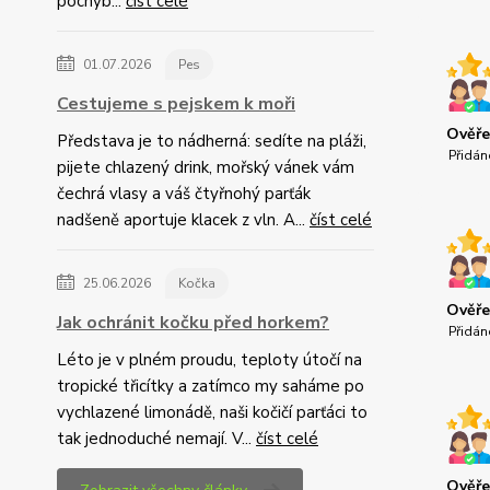
pochyb...
číst celé
01.07.2026
Pes
Cestujeme s pejskem k moři
Ověře
Představa je to nádherná: sedíte na pláži,
Přidán
pijete chlazený drink, mořský vánek vám
čechrá vlasy a váš čtyřnohý parťák
nadšeně aportuje klacek z vln. A...
číst celé
25.06.2026
Kočka
Ověře
Jak ochránit kočku před horkem?
Přidán
Léto je v plném proudu, teploty útočí na
tropické třicítky a zatímco my saháme po
vychlazené limonádě, naši kočičí parťáci to
tak jednoduché nemají. V...
číst celé
Ověře