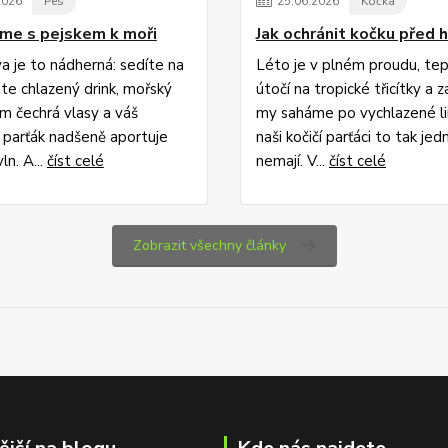
2026
Pes
25
.
06
.
2026
Kočka
me s pejskem k moři
Jak ochránit kočku před
a je to nádherná: sedíte na
Léto je v plném proudu, te
jete chlazený drink, mořský
útočí na tropické třicítky a 
m čechrá vlasy a váš
my saháme po vychlazené l
 parťák nadšeně aportuje
naši kočičí parťáci to tak je
ln. A...
číst celé
nemají. V...
číst celé
Zobrazit všechny články