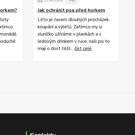
25
.
06
.
2026
Pes
 horkem?
Jak ochránit psa před horkem
ploty
Léto je časem dlouhých procházek,
zatímco
koupání a výletů. Zatímco my si
imonádě,
sluníčko užíváme v plavkách a s
dnoduché
ledovým drinkem v ruce, naši psi to
mají o dost těžš...
číst celé