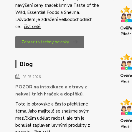
navýšení ceny značek krmiva Taste of the
Wild, Essential Foods a Shelma.
Důvodem je zdražení velkoobchodních
ce...
číst celé
Ověře
Přidán
Zobrazit všechny novinky
Blog
Ověře
03.07.2026
Přidán
POZOR na intoxikace a otravy z
nekvalitních hraček a doplňků.
Toto je obrovské a často přehlížené
téma. Jako majitelé se snažíme svým
mazlíčkům udělat radost, ale trh je
Ověře
bohužel zaplaven levnými produkty z
Přidán