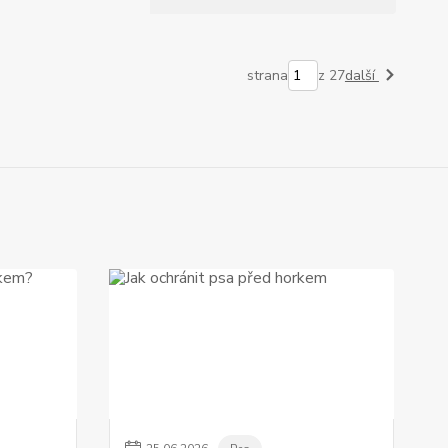
strana
z 27
další