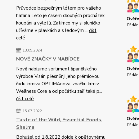
Průvodce bezpečným létem pro vašeho
hafana Léto je časem dlouhých procházek,
Ověře
koupání a výletů. Zatímco my si sluníčko
Přidán
užíváme v plavkách a s ledovým ...
číst
celé
13.05.2024
NOVÉ ZNAČKY V NABÍDCE
Nově nabízíme sortiment španělského
Ověře
Přidán
výrobce Visán přesněnji jeho prémiovou
řadu krmiva OPTIMAnova, značku krmiv
Wellness Core a od počátku září také p...
číst celé
15.07.2022
Ověře
Taste of the Wild, Essential Foods,
Přidán
Shelma
Bohužel od 1.8.2022 dojde k opětovnému