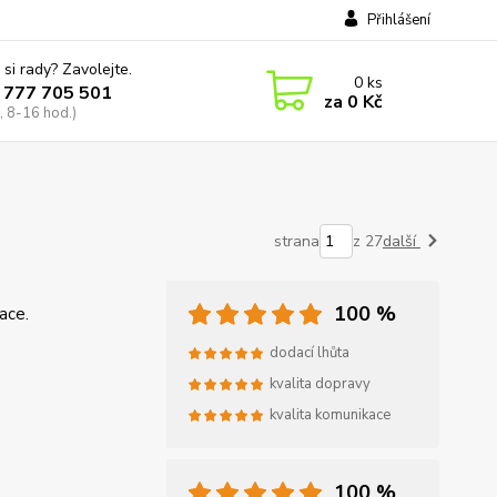
Přihlášení
 si rady? Zavolejte.
0
ks
 777 705 501
za
0 Kč
, 8-16 hod.)
strana
z 27
další
100 %
ace.
dodací lhůta
kvalita dopravy
kvalita komunikace
100 %