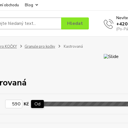
ní obchodu
Blog
Nevíte
Hledat
+420
(Po-Pá
pro KOČKY
Granule pro kočky
Kastrovaná
rovaná
Kč
Od