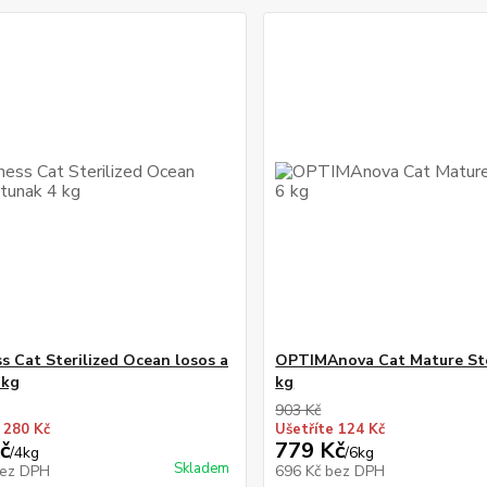
s Cat Sterilized Ocean losos a
OPTIMAnova Cat Mature Ste
 kg
kg
903 Kč
 280 Kč
Ušetříte 124 Kč
č
779 Kč
/
4kg
/
6kg
Skladem
ez DPH
696 Kč
bez DPH