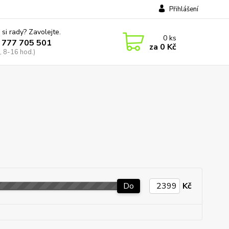
Přihlášení
 si rady? Zavolejte.
0
ks
 777 705 501
za
0 Kč
, 8-16 hod.)
Do
Kč