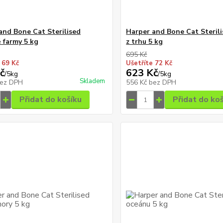
and Bone Cat Sterilised
Harper and Bone Cat Sterili
ě farmy 5 kg
z trhu 5 kg
695 Kč
 69 Kč
Ušetříte 72 Kč
č
623 Kč
/
5kg
/
5kg
Skladem
ez DPH
556 Kč
bez DPH
Přidat do košíku
Přidat do ko