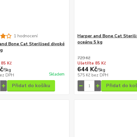
1 hodnocení
Harper and Bone Cat Sterili
oceánu 5 kg
and Bone Cat Sterilised divoké
kg
729 Kč
 85 Kč
Ušetříte 85 Kč
č
644 Kč
/
5kg
/
5kg
Skladem
ez DPH
575 Kč
bez DPH
Přidat do košíku
Přidat do ko