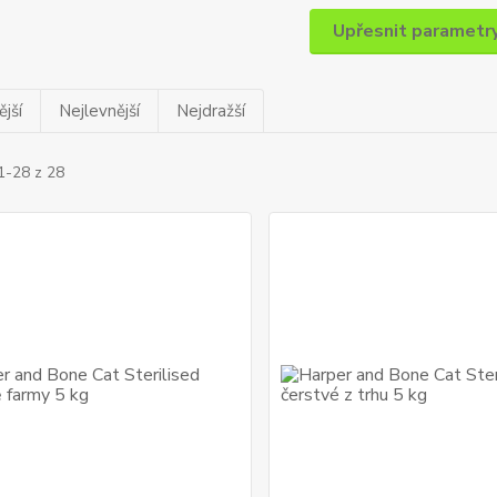
Upřesnit parametr
jší
Nejlevnější
Nejdražší
1-28 z 28