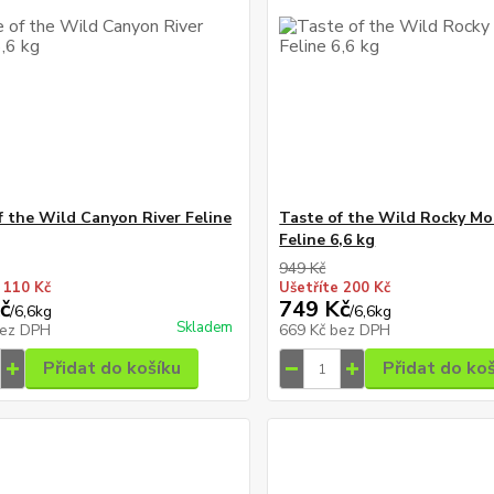
f the Wild Canyon River Feline
Taste of the Wild Rocky Mo
Feline 6,6 kg
949 Kč
 110 Kč
Ušetříte 200 Kč
č
749 Kč
/
6,6kg
/
6,6kg
Skladem
ez DPH
669 Kč
bez DPH
Přidat do košíku
Přidat do ko