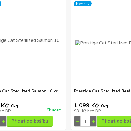
Novinka
e Cat Sterilized Salmon 10 kg
Prestige Cat Sterilized Beef
 Kč
1 099 Kč
/
10kg
/
10kg
Skladem
ez DPH
981 Kč
bez DPH
Přidat do košíku
Přidat do ko