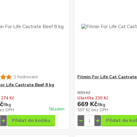
1 hodnocení
Fitmin For Life Cat Castrate
or Life Castrate Beef 8 kg
899 Kč
 274 Kč
Ušetříte 230 Kč
č
669 Kč
/
8kg
/
8kg
Skladem
ez DPH
597 Kč
bez DPH
Přidat do košíku
Přidat do ko