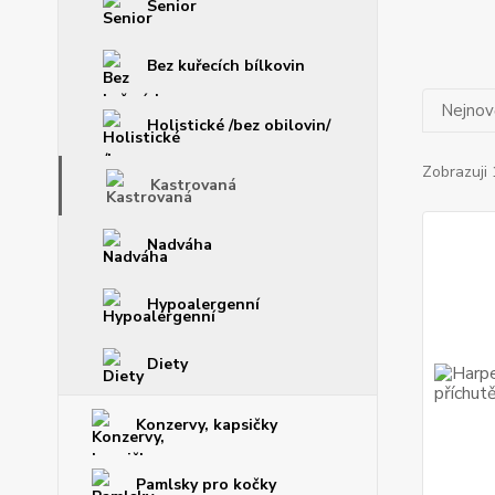
Senior
Bez kuřecích bílkovin
Nejnově
Holistické /bez obilovin/
Zobrazuji 
Kastrovaná
Nadváha
Hypoalergenní
Diety
Konzervy, kapsičky
Pamlsky pro kočky