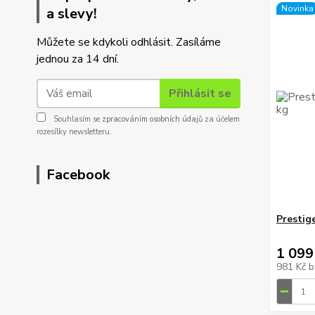
Novinka
a slevy!
Můžete se kdykoli odhlásit. Zasíláme
jednou za 14 dní.
Přihlásit se
Souhlasím se
zpracováním osobních údajů
za účelem
rozesílky newsletteru.
Facebook
Prestig
1 099
981 Kč
b