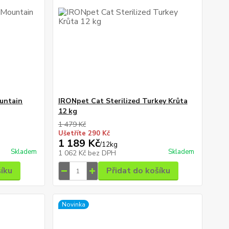
untain
IRONpet Cat Sterilized Turkey Krůta
12 kg
1 479 Kč
Ušetříte 290 Kč
1 189 Kč
/
12kg
Skladem
Skladem
1 062 Kč
bez DPH
šíku
Přidat do košíku
Novinka