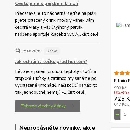
Cestujeme s pejskem k moři
Představa je to nádherná: sedíte na pláži,
pijete chlazený drink, mořský vánek vám
čechrá vlasy a váš čtyřnohý parťák
nadšeně aportuje klacek z vln. A...
číst celé
25.06.2026
Kočka
Jak ochránit kočku před horkem?
Léto je v plném proudu, teploty útočí na
tropické třicítky a zatímco my saháme po
Fitmin F
vychlazené limonádě, naši kočičí parťáci to
999 Kč
tak jednoduché nemají. V...
číst celé
Ušetříte
725 K
647 Kč
b
Zobrazit všechny články
Nepropásněte novinky, akce