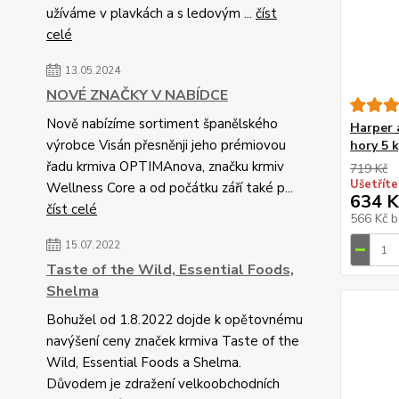
užíváme v plavkách a s ledovým ...
číst
celé
13.05.2024
NOVÉ ZNAČKY V NABÍDCE
Nově nabízíme sortiment španělského
Harper 
výrobce Visán přesněnji jeho prémiovou
hory 5 
řadu krmiva OPTIMAnova, značku krmiv
719 Kč
Ušetříte
Wellness Core a od počátku září také p...
634 K
číst celé
566 Kč
b
15.07.2022
Taste of the Wild, Essential Foods,
Shelma
Bohužel od 1.8.2022 dojde k opětovnému
navýšení ceny značek krmiva Taste of the
Wild, Essential Foods a Shelma.
Důvodem je zdražení velkoobchodních