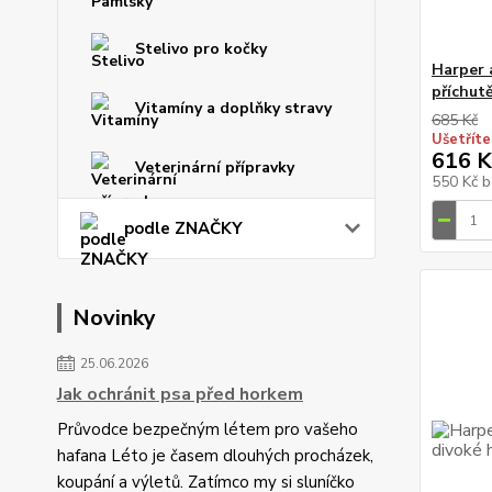
Stelivo pro kočky
Harper 
příchut
Vitamíny a doplňky stravy
685 Kč
Ušetříte
616 K
Veterinární přípravky
550 Kč
b
podle ZNAČKY
Novinky
25.06.2026
Jak ochránit psa před horkem
Průvodce bezpečným létem pro vašeho
hafana Léto je časem dlouhých procházek,
koupání a výletů. Zatímco my si sluníčko