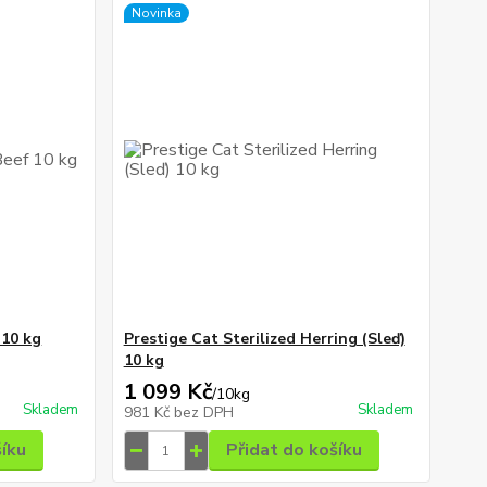
Novinka
 10 kg
Prestige Cat Sterilized Herring (Sleď)
10 kg
1 099 Kč
/
10kg
Skladem
Skladem
981 Kč
bez DPH
šíku
Přidat do košíku