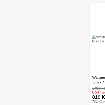
Wellnes
tunak 4
1 099 Kč
Ušetříte
819 K
731 Kč
b