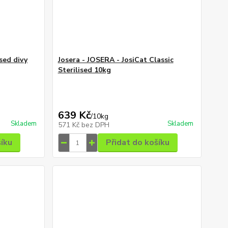
sed divy
Josera - JOSERA - JosiCat Classic
Sterilised 10kg
639 Kč
/
10kg
Skladem
Skladem
571 Kč
bez DPH
šíku
Přidat do košíku