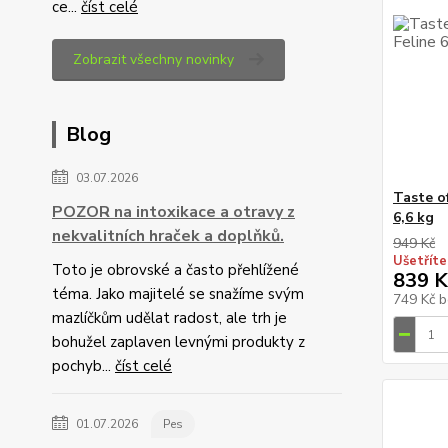
ce...
číst celé
Zobrazit všechny novinky
Blog
03.07.2026
Taste o
POZOR na intoxikace a otravy z
6,6 kg
nekvalitních hraček a doplňků.
949 Kč
Ušetříte
Toto je obrovské a často přehlížené
839 K
téma. Jako majitelé se snažíme svým
749 Kč
b
mazlíčkům udělat radost, ale trh je
bohužel zaplaven levnými produkty z
pochyb...
číst celé
01.07.2026
Pes