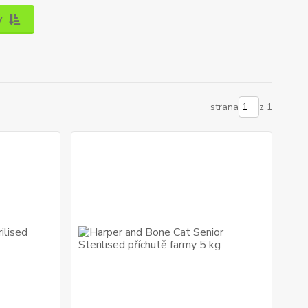
y
strana
z 1