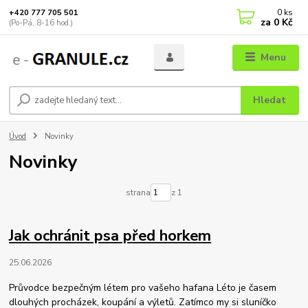
0
ks
+420 777 705 501
za
0 Kč
(Po-Pá, 8-16 hod.)
Menu
Hledat
Úvod
Novinky
Novinky
strana
z 1
Jak ochránit psa před horkem
25.06.2026
Průvodce bezpečným létem pro vašeho hafana Léto je časem
dlouhých procházek, koupání a výletů. Zatímco my si sluníčko