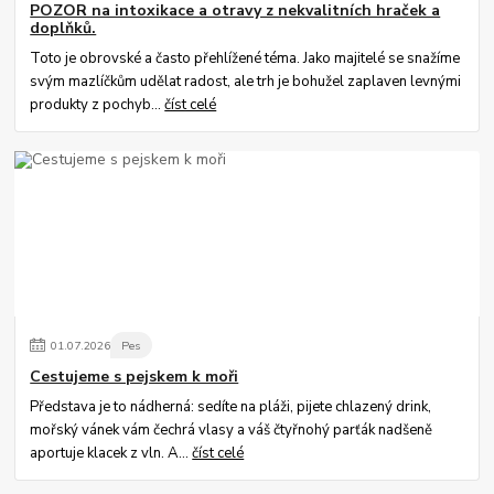
POZOR na intoxikace a otravy z nekvalitních hraček a
doplňků.
Toto je obrovské a často přehlížené téma. Jako majitelé se snažíme
svým mazlíčkům udělat radost, ale trh je bohužel zaplaven levnými
produkty z pochyb...
číst celé
01
.
07
.
2026
Pes
Cestujeme s pejskem k moři
Představa je to nádherná: sedíte na pláži, pijete chlazený drink,
mořský vánek vám čechrá vlasy a váš čtyřnohý parťák nadšeně
aportuje klacek z vln. A...
číst celé