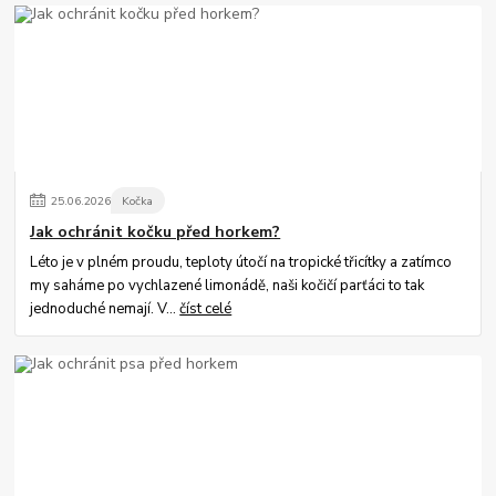
25
.
06
.
2026
Kočka
Jak ochránit kočku před horkem?
Léto je v plném proudu, teploty útočí na tropické třicítky a zatímco
my saháme po vychlazené limonádě, naši kočičí parťáci to tak
jednoduché nemají. V...
číst celé