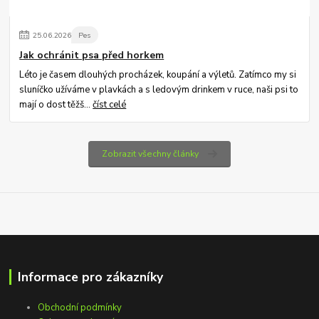
25
.
06
.
2026
Pes
Jak ochránit psa před horkem
Léto je časem dlouhých procházek, koupání a výletů. Zatímco my si
sluníčko užíváme v plavkách a s ledovým drinkem v ruce, naši psi to
mají o dost těžš...
číst celé
Zobrazit všechny články
Informace pro zákazníky
Obchodní podmínky