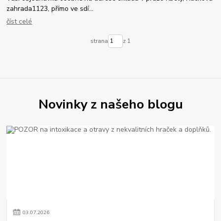
zahrada1123, přímo ve sdí...
číst celé
strana
z 1
Novinky z našeho blogu
03
.
07
.
2026