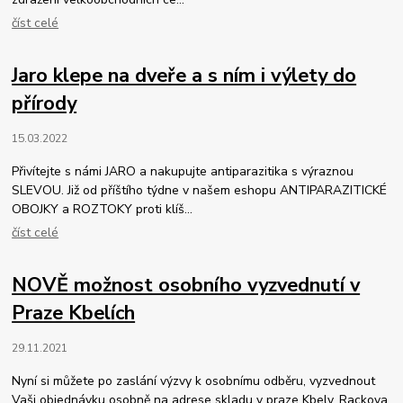
číst celé
Jaro klepe na dveře a s ním i výlety do
přírody
15.03.2022
Přivítejte s námi JARO a nakupujte antiparazitika s výraznou
SLEVOU. Již od příštího týdne v našem eshopu ANTIPARAZITICKÉ
OBOJKY a ROZTOKY proti klíš...
číst celé
NOVĚ možnost osobního vyzvednutí v
Praze Kbelích
29.11.2021
Nyní si můžete po zaslání výzvy k osobnímu odběru, vyzvednout
Vaši objednávku osobně na adrese skladu v praze Kbely, Rackova