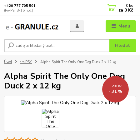
0
ks
+420 777 705 501
za
0 Kč
(Po-Pá, 8-16 hod.)
Menu
Hledat
Úvod
pro PSY
Alpha Spirit The Only One Dog Duck 2 x 12 kg
Alpha Spirit The Only One Dog
Duck 2 x 12 kg
3 798 Kč
- 31 %