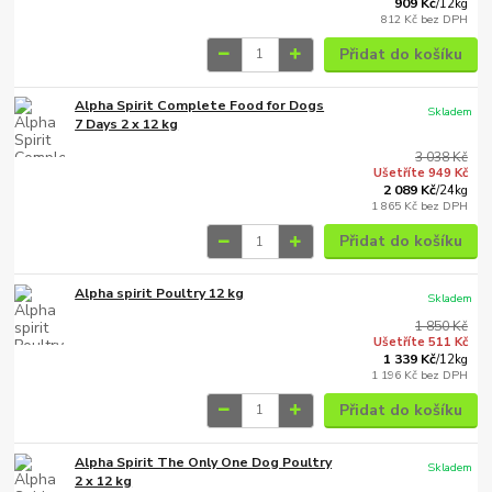
909 Kč
/
12kg
812 Kč
bez DPH
Přidat do košíku
Alpha Spirit Complete Food for Dogs
Skladem
7 Days 2 x 12 kg
3 038 Kč
Ušetříte 949 Kč
2 089 Kč
/
24kg
1 865 Kč
bez DPH
Přidat do košíku
Alpha spirit Poultry 12 kg
Skladem
1 850 Kč
Ušetříte 511 Kč
1 339 Kč
/
12kg
1 196 Kč
bez DPH
Přidat do košíku
Alpha Spirit The Only One Dog Poultry
Skladem
2 x 12 kg