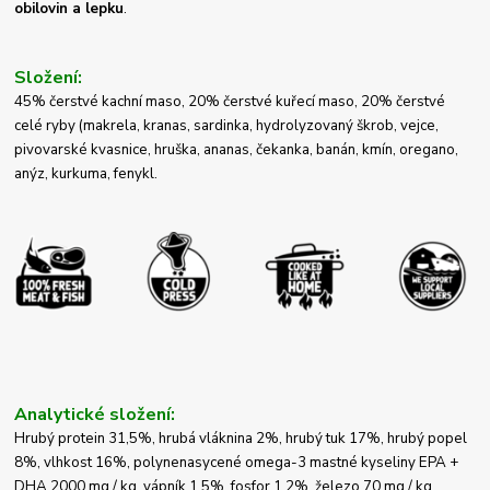
obilovin a lepku
.
Složení:
45% čerstvé kachní maso, 20% čerstvé kuřecí maso, 20% čerstvé
celé ryby (makrela, kranas, sardinka, hydrolyzovaný škrob, vejce,
pivovarské kvasnice, hruška, ananas, čekanka, banán, kmín, oregano,
anýz, kurkuma, fenykl.
Analytické složení:
Hrubý protein 31,5%, hrubá vláknina 2%, hrubý tuk 17%, hrubý popel
8%, vlhkost 16%, polynenasycené omega-3 mastné kyseliny EPA +
DHA 2000 mg / kg, vápník 1,5%, fosfor 1,2%, železo 70 mg / kg,