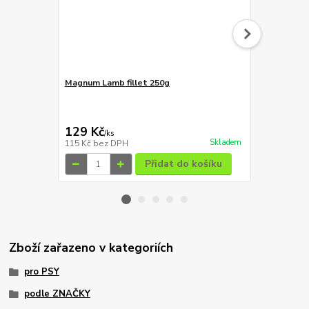
Magnum Lamb fillet 250g
Profine Gra
58 Kč
Ušetříte 3 Kč
129 Kč
55 Kč
/
ks
/
ks
Skladem
115 Kč
bez DPH
49 Kč
bez D
Přidat do košíku
Zboží zařazeno v kategoriích
pro PSY
podle ZNAČKY