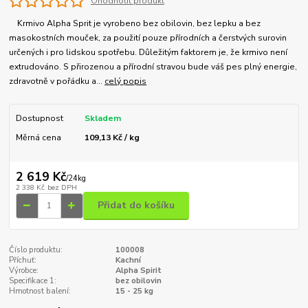
Ohodnotit produkt
Krmivo Alpha Sprit je vyrobeno bez obilovin, bez lepku a bez
masokostních mouček, za použití pouze přírodních a čerstvých surovin
určených i pro lidskou spotřebu. Důležitým faktorem je, že krmivo není
extrudováno. S přirozenou a přírodní stravou bude váš pes plný energie,
zdravotně v pořádku a...
celý popis
Dostupnost
Skladem
Měrná cena
109,13 Kč / kg
2 619 Kč
/
24kg
2 338 Kč
bez DPH
Přidat do košíku
Číslo produktu:
100008
Příchuť:
Kachní
Výrobce:
Alpha Spirit
Specifikace 1:
bez obilovin
Hmotnost balení:
15 - 25 kg