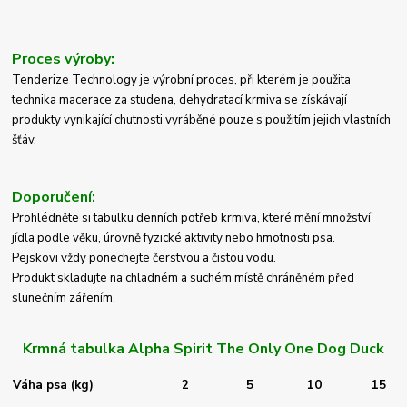
Proces výroby:
Tenderize Technology je výrobní proces, při kterém je použita
technika ​​macerace za studena, dehydratací krmiva se získávají
produkty vynikající chutnosti vyráběné pouze s použitím jejich vlastních
šťáv.
Doporučení:
Prohlédněte si tabulku denních potřeb krmiva, které mění množství
jídla podle věku, úrovně fyzické aktivity nebo hmotnosti psa.
Pejskovi vždy ponechejte čerstvou a čistou vodu.
Produkt skladujte na chladném a suchém místě chráněném před
slunečním zářením.
Krmná tabulka Alpha Spirit The Only One Dog Duck
Váha psa (kg)
2
5
10
15