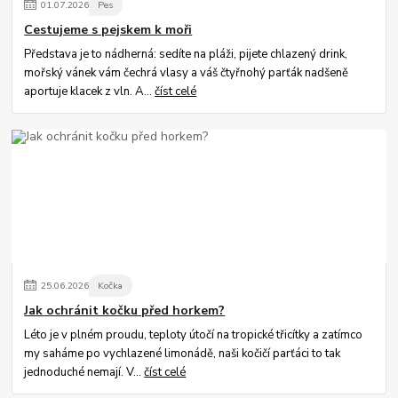
01
.
07
.
2026
Pes
Cestujeme s pejskem k moři
Představa je to nádherná: sedíte na pláži, pijete chlazený drink,
mořský vánek vám čechrá vlasy a váš čtyřnohý parťák nadšeně
aportuje klacek z vln. A...
číst celé
25
.
06
.
2026
Kočka
Jak ochránit kočku před horkem?
Léto je v plném proudu, teploty útočí na tropické třicítky a zatímco
my saháme po vychlazené limonádě, naši kočičí parťáci to tak
jednoduché nemají. V...
číst celé