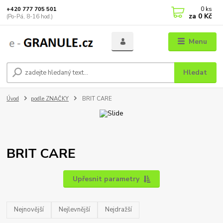
0
ks
+420 777 705 501
za
0 Kč
(Po-Pá, 8-16 hod.)
Menu
Hledat
Úvod
podle ZNAČKY
BRIT CARE
BRIT CARE
Upřesnit parametry
Nejnovější
Nejlevnější
Nejdražší