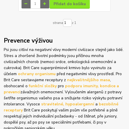
Přidat do košíku
strana
z 1
Prevence výživou
Psi jsou citliví na negativní vlivy moderní civilizace stejně jako lidé.
Stres a zhoršené životní podmínky jsou příčinou mnoha
civilizačních chorob (nemoci srdce, onkologická onemocnění a
cukrovka). Brit Care superprémiové krmivo bylo vyvinuto za
účelem
ochrany organismu
před negativními vlivy prostředí. Pro
Brit Care sestavujeme receptury z
nejkvalitnějšího masa
,
obohocané o
funkční složky
pro
podporu imunity, kondice a
prevenci
závažných onemocnení. Vyloučením alergenů z potravy
šetříte organismus vašeho psa a snižujete riziko výskytu potravní
intolerance. Vysoce
stravitelné, hypoalergenní
a
bezobilné
receptury
Brit Care poskytují vašim psům vše potřebné a plně
respektují jejich individuální požadavky - od štěnat, pře juniory,
dospělé psy, až po psy se speciálními potřebami, či psy v
pokročilém seniorském věku.