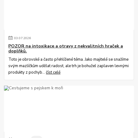
03
.
07
.
2026
POZOR na intoxikace a otravy z nekvalitních hraček a
doplňků.
Toto je obrovské a často přehlížené téma. Jako majitelé se snažíme
svým mazlíčkům udělat radost, ale trh je bohužel zaplaven levnými
produkty z pochyb...
číst celé