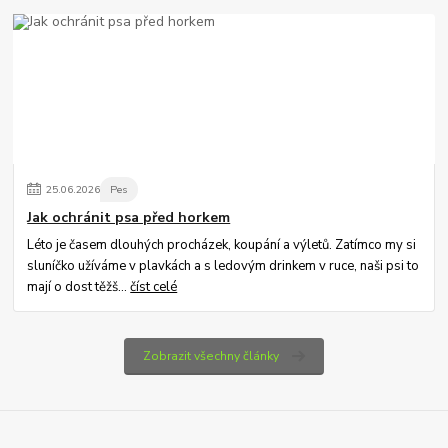
25
.
06
.
2026
Pes
Jak ochránit psa před horkem
Léto je časem dlouhých procházek, koupání a výletů. Zatímco my si
sluníčko užíváme v plavkách a s ledovým drinkem v ruce, naši psi to
mají o dost těžš...
číst celé
Zobrazit všechny články