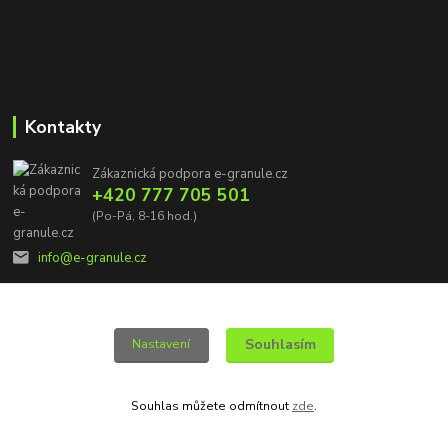
Kontakty
Zákaznická podpora e-granule.cz
+420 777 705 501
(Po-Pá, 8-16 hod.)
info@e-granule.cz
Souhlasím
Nastavení
© 2022 e-granule.cz *** Všechna práva vyhrazena
Souhlas můžete odmítnout
zde
.
Vytvořeno na
Eshop-rychle.cz