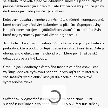
se skládají z několika pečlivě vybraných surovin s jednoduchým a
přesně deklarovaným složením. Tato krmiva obsahují pouze jediný
druh masa jako zdroj živočišných bílkovin.
Kolostrum obsahuje mnoho cenných látek, včetně imunoglobulinů,
které chrání psy před viry, bakteriemi a plísněmi. Superpotraviny
jsou přírodním zdrojem nejdůležitějších vitamínů, minerálů a živin,
které mají významný pozitivní vliv na organismus.
Toto
holistické krmivo
obsahuje účinné látky jako jsou probiotika a
prebiotika, která podporují lepší trávení a vstřebávání živin. Dále je
obohaceno o glukosamin a chondroitin, které pomáhají pejskům
udržet zdravé a silné klouby.
Granule jsou vyrobeny z čerstvého masa z volného chovu, což
zajišťuje vysokou výživovou hodnotu a vynikající chuť, kterou si
vaši mazlíčci rychle oblíbí. Jasným důkazem bude bleskově
vyprázdněná miska.
Složení: 57% vykostěné kuřecí maso z volného chovu, 21%
sušené kuřecí maso z volného chovu, 13,5% kuřecí tuk, sušený