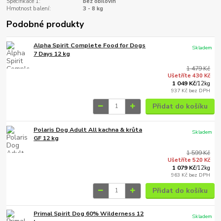
Specifikace 1:
bez obilovin
Hmotnost balení:
3 - 8 kg
Podobné produkty
Alpha Spirit Complete Food for Dogs
Skladem
7 Days 12 kg
1 479 Kč
Ušetříte 430 Kč
1 049 Kč
/
12kg
937 Kč
bez DPH
Přidat do košíku
Polaris Dog Adult All kachna & krůta
Skladem
GF 12 kg
1 599 Kč
Ušetříte 520 Kč
1 079 Kč
/
12kg
963 Kč
bez DPH
Přidat do košíku
Primal Spirit Dog 60% Wilderness 12
Skladem