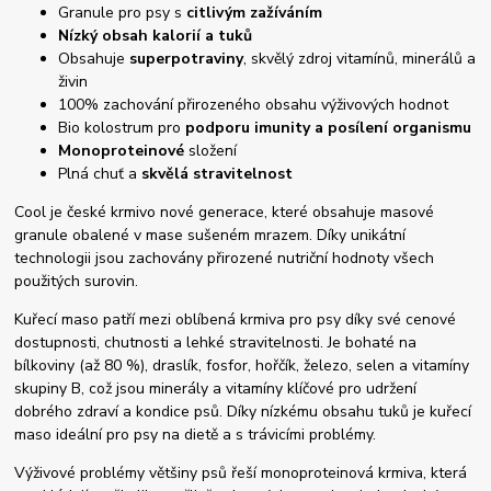
Granule pro psy s
citlivým zažíváním
Nízký obsah kalorií a tuků
Obsahuje
superpotraviny
, skvělý zdroj vitamínů, minerálů a
živin
100% zachování přirozeného obsahu výživových hodnot
Bio kolostrum pro
podporu imunity a posílení organismu
Monoproteinové
složení
Plná chuť a
skvělá stravitelnost
Cool je
české krmivo
nové generace, které obsahuje masové
granule obalené v mase sušeném mrazem. Díky unikátní
technologii jsou zachovány přirozené nutriční hodnoty všech
použitých surovin.
Kuřecí maso patří mezi oblíbená krmiva pro psy díky své cenové
dostupnosti, chutnosti a lehké stravitelnosti. Je bohaté na
bílkoviny (až 80 %), draslík, fosfor, hořčík, železo, selen a vitamíny
skupiny B, což jsou minerály a vitamíny klíčové pro udržení
dobrého zdraví a kondice psů. Díky nízkému obsahu tuků je kuřecí
maso ideální pro psy na dietě a s trávicími problémy.
Výživové problémy většiny psů řeší monoproteinová krmiva, která