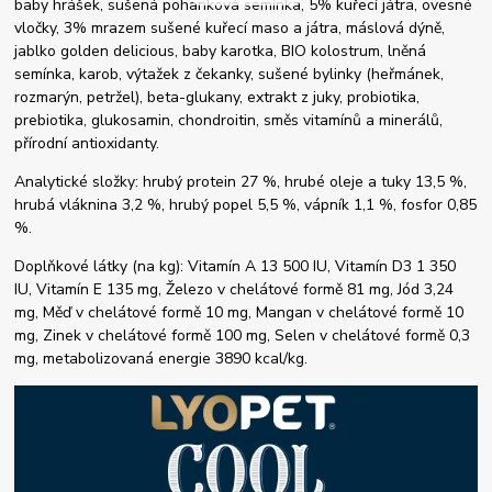
baby hrášek, sušená pohanková semínka, 5% kuřecí játra, ovesné
vločky, 3% mrazem sušené kuřecí maso a játra, máslová dýně,
jablko golden delicious, baby karotka, BIO kolostrum, lněná
semínka, karob, výtažek z čekanky, sušené bylinky (heřmánek,
rozmarýn, petržel), beta-glukany, extrakt z juky, probiotika,
prebiotika, glukosamin, chondroitin, směs vitamínů a minerálů,
přírodní antioxidanty.
Analytické složky: hrubý protein 27 %, hrubé oleje a tuky 13,5 %,
hrubá vláknina 3,2 %, hrubý popel 5,5 %, vápník 1,1 %, fosfor 0,85
%.
Doplňkové látky (na kg): Vitamín A 13 500 IU, Vitamín D3 1 350
IU, Vitamín E 135 mg, Železo v chelátové formě 81 mg, Jód 3,24
mg, Měď v chelátové formě 10 mg, Mangan v chelátové formě 10
mg, Zinek v chelátové formě 100 mg, Selen v chelátové formě 0,3
mg, metabolizovaná energie 3890 kcal/kg.