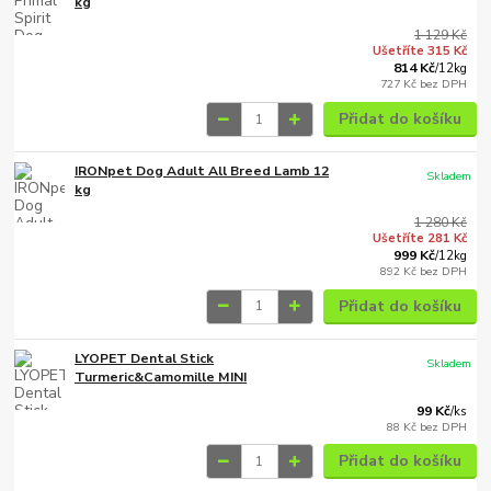
kg
1 129 Kč
Ušetříte 315 Kč
814 Kč
/
12kg
727 Kč
bez DPH
Přidat do košíku
IRONpet Dog Adult All Breed Lamb 12
Skladem
kg
1 280 Kč
Ušetříte 281 Kč
999 Kč
/
12kg
892 Kč
bez DPH
Přidat do košíku
LYOPET Dental Stick
Skladem
Turmeric&Camomille MINI
99 Kč
/
ks
88 Kč
bez DPH
Přidat do košíku