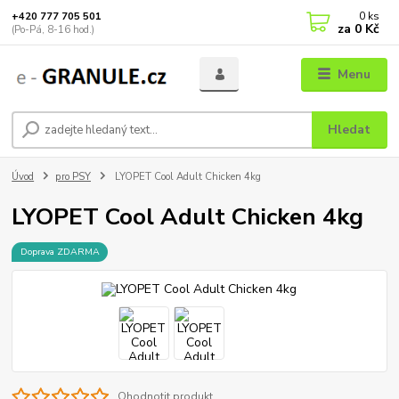
0
ks
+420 777 705 501
za
0 Kč
(Po-Pá, 8-16 hod.)
Menu
Hledat
Úvod
pro PSY
LYOPET Cool Adult Chicken 4kg
LYOPET Cool Adult Chicken 4kg
Doprava ZDARMA
Ohodnotit produkt