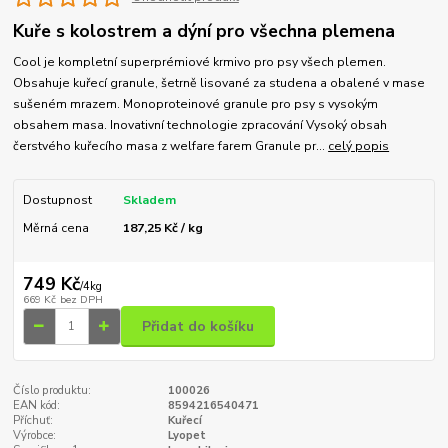
Kuře s kolostrem a dýní pro všechna plemena
Cool je kompletní superprémiové krmivo pro psy všech plemen.
Obsahuje kuřecí granule, šetrně lisované za studena a obalené v mase
sušeném mrazem. Monoproteinové granule pro psy s vysokým
obsahem masa. Inovativní technologie zpracování Vysoký obsah
čerstvého kuřecího masa z welfare farem Granule pr...
celý popis
Dostupnost
Skladem
Měrná cena
187,25 Kč / kg
749 Kč
/
4kg
669 Kč
bez DPH
Přidat do košíku
Číslo produktu:
100026
EAN kód:
8594216540471
Příchuť:
Kuřecí
Výrobce:
Lyopet