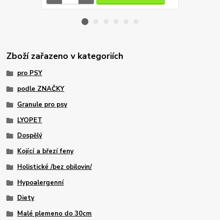
Zboží zařazeno v kategoriích
pro PSY
podle ZNAČKY
Granule pro psy
LYOPET
Dospělý
Kojící a březí feny
Holistické /bez obilovin/
Hypoalergenní
Diety
Malé plemeno do 30cm