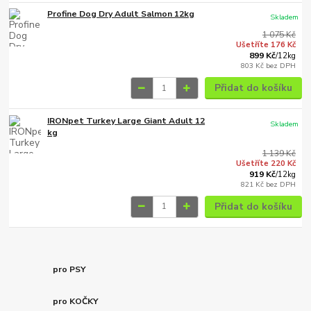
Profine Dog Dry Adult Salmon 12kg
Skladem
1 075 Kč
Ušetříte 176 Kč
899 Kč
/
12kg
803 Kč
bez DPH
Přidat do košíku
IRONpet Turkey Large Giant Adult 12
Skladem
kg
1 139 Kč
Ušetříte 220 Kč
919 Kč
/
12kg
821 Kč
bez DPH
Přidat do košíku
pro PSY
pro KOČKY