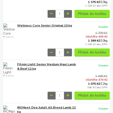
1 375 Kč
/
10kg
1 228 Kč
bez DPH
Přidat do košíku
Wellness Core Senior Original 10 kg
Skladem
1 799 Kč
Ušetříte 400 Kč
1 399 Kč
/
10kg
1 249 Kč
bez DPH
Přidat do košíku
Fitmin Light Senior Medium Maxi Lamb
Skladem
& Beef 12 kg
1 445 Kč
Ušetříte 370 Kč
1 075 Kč
/
12kg
960 Kč
bez DPH
Přidat do košíku
IRONpet Dog Adult All Breed Lamb 12
Skladem
kg