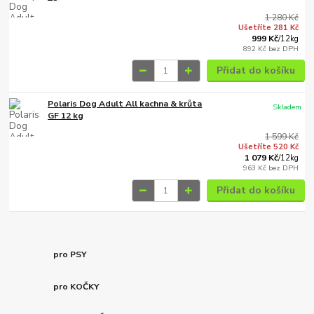
1 280 Kč
Ušetříte 281 Kč
999 Kč
/
12kg
892 Kč
bez DPH
Přidat do košíku
Polaris Dog Adult All kachna & krůta
Skladem
GF 12 kg
1 599 Kč
Ušetříte 520 Kč
1 079 Kč
/
12kg
963 Kč
bez DPH
Přidat do košíku
pro PSY
pro KOČKY