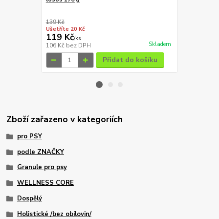
Wellness Co
170 g
139 Kč
139 Kč
Ušetříte 20 Kč
Ušetříte 20 K
119 Kč
119 Kč
/
ks
/
ks
Skladem
106 Kč
bez DPH
106 Kč
bez 
Přidat do košíku
Zboží zařazeno v kategoriích
pro PSY
podle ZNAČKY
Granule pro psy
WELLNESS CORE
Dospělý
Holistické /bez obilovin/