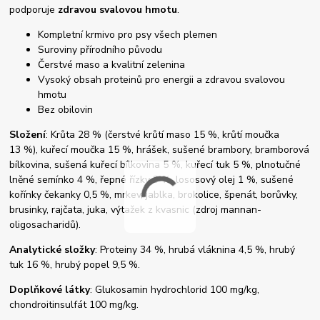
podporuje
zdravou svalovou hmotu
.
Kompletní krmivo pro psy všech plemen
Suroviny přírodního původu
Čerstvé maso a kvalitní zelenina
Vysoký obsah proteinů pro energii a zdravou svalovou
hmotu
Bez obilovin
Složení
: Krůta 28 % (čerstvé krůtí maso 15 %, krůtí moučka
13 %), kuřecí moučka 15 %, hrášek, sušené brambory, bramborová
bílkovina, sušená kuřecí bílkovina 5 %, kuřecí tuk 5 %, plnotučné
lněné semínko 4 %, řepné řízky 3 %, lososový olej 1 %, sušené
kořínky čekanky 0,5 %, mrkev, jablka, brokolice, špenát, borůvky,
brusinky, rajčata, juka, výtažek z kvasnic (zdroj mannan-
oligosacharidů).
Analytické složky
: Proteiny 34 %, hrubá vláknina 4,5 %, hrubý
tuk 16 %, hrubý popel 9,5 %.
Doplňkové látky
: Glukosamin hydrochlorid 100 mg/kg,
chondroitinsulfát 100 mg/kg.