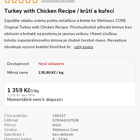
Ohodnotit produkt
Turkey with Chicken Recipe / krůtí a kuřecí
Zajistěte vitalitu svému psímu miláčkovi a krmte ho Wellness CORE
Original Turkey with Chicken Recipe. Plnohodnotné přírodní krmivo bez
obilovin a bohaté na proteiny je jasnou volbou. Hlavní složkou
tohoto superprémiového krmiva je chutné čerstvé maso. Receptura
obsahuje vysoce kvalitní živočišné bí...
celý popis
Dostupnost
Není skladem
Měrná cena
135,90 Kč / kg
1 359 Kč
/
10kg
1 213 Kč
bez DPH
Momentálně není k dispozici
Číslo produktu:
100227
EAN kód:
076344107538
Příchuť:
Krůtí
Výrobce:
Wellness Core
Specifikace 1:
bez obilovin
Hmotnost balení:
8 - 15 kg