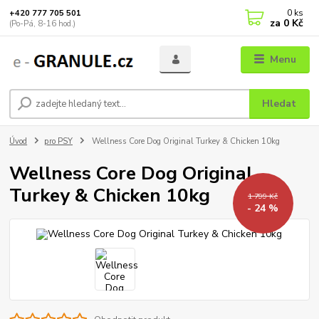
0
ks
+420 777 705 501
za
0 Kč
(Po-Pá, 8-16 hod.)
Menu
Hledat
Úvod
pro PSY
Wellness Core Dog Original Turkey & Chicken 10kg
Wellness Core Dog Original
Turkey & Chicken 10kg
1 799 Kč
- 24 %