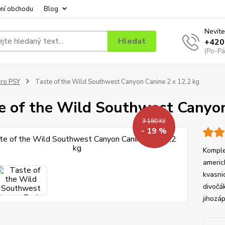
ní obchodu
Blog
Nevíte
Hledat
+420
(Po-Pá
ro PSY
Taste of the Wild Southwest Canyon Canine 2 x 12,2 kg
e of the Wild Southwest Canyon
3 180 Kč
- 19 %
Komple
americ
kvasni
divočá
jihozá