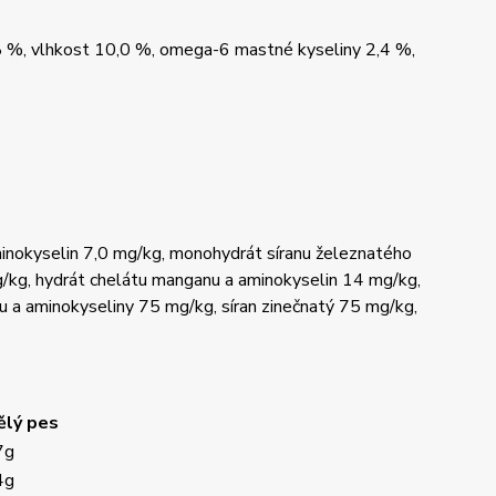
,8 %, vlhkost 10,0 %, omega-6 mastné kyseliny 2,4 %,
minokyselin 7,0 mg/kg, monohydrát síranu železnatého
/kg, hydrát chelátu manganu a aminokyselin 14 mg/kg,
u a aminokyseliny 75 mg/kg, síran zinečnatý 75 mg/kg,
ělý pes
7g
4g