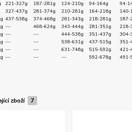
g
221-327g
187-281g
124-210g
94-164g
94-1
327-437g
281-374g
210-281g
164-218g
140-
kg
437-538g
374-468g
281-343g
218-281g
187-
kg
---
468-624g
343-444g
281-351g
218-
kg
---
---
444-538g
351-437g
304-
kg
---
---
538-631g
437-515g
351-
kg
---
---
631-748g
515-592g
421-
kg
---
---
---
592-678g
491-
jící zboží
7