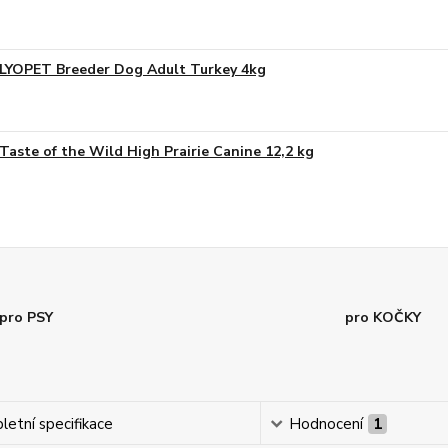
LYOPET Breeder Dog Adult Turkey 4kg
Taste of the Wild High Prairie Canine 12,2 kg
pro PSY
pro KOČKY
etní specifikace
Hodnocení
1