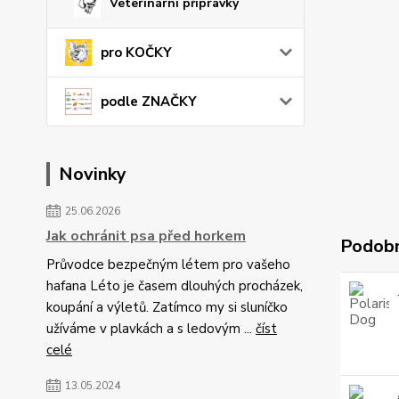
Veterinární přípravky
pro KOČKY
podle ZNAČKY
Novinky
25.06.2026
Jak ochránit psa před horkem
Podobn
Průvodce bezpečným létem pro vašeho
hafana Léto je časem dlouhých procházek,
koupání a výletů. Zatímco my si sluníčko
užíváme v plavkách a s ledovým ...
číst
celé
13.05.2024