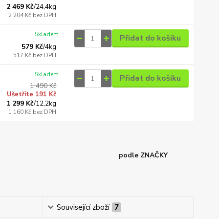
2 469 Kč
/
24,4kg
2 204 Kč
bez DPH
Skladem
Přidat do košíku
579 Kč
/
4kg
517 Kč
bez DPH
Skladem
Přidat do košíku
1 490 Kč
Ušetříte 191 Kč
1 299 Kč
/
12,2kg
1 160 Kč
bez DPH
podle ZNAČKY
Související zboží
7