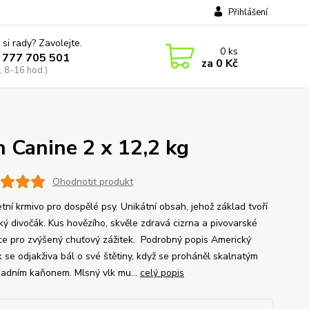
Přihlášení
 si rady? Zavolejte.
0
ks
 777 705 501
za
0 Kč
, 8-16 hod.)
 Canine 2 x 12,2 kg
Ohodnotit produkt
tní krmivo pro dospělé psy. Unikátní obsah, jehož základ tvoří
ký divočák. Kus hovězího, skvěle zdravá cizrna a pivovarské
ce pro zvýšený chuťový zážitek. Podrobný popis Americký
k se odjakživa bál o své štětiny, když se proháněl skalnatým
padním kaňonem. Mlsný vlk mu...
celý popis