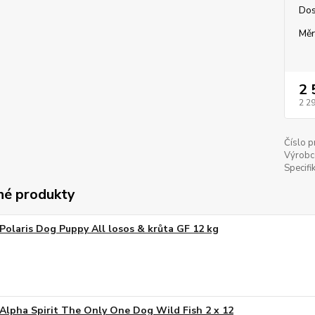
Dos
Měr
2 
2 2
Číslo p
Výrobc
Specifi
é produkty
Polaris Dog Puppy All losos & krůta GF 12 kg
Alpha Spirit The Only One Dog Wild Fish 2 x 12