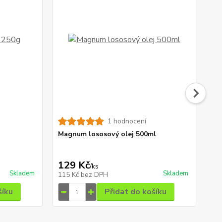
1 hodnocení
Magnum lososový olej 500ml
Fit
129 Kč
39
/
ks
Skladem
Skladem
115 Kč
bez DPH
35
šíku
Přidat do košíku