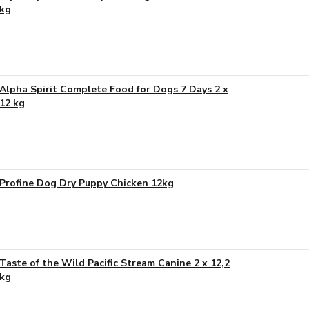
kg
Alpha Spirit Complete Food for Dogs 7 Days 2 x
12 kg
Profine Dog Dry Puppy Chicken 12kg
Taste of the Wild Pacific Stream Canine 2 x 12,2
kg