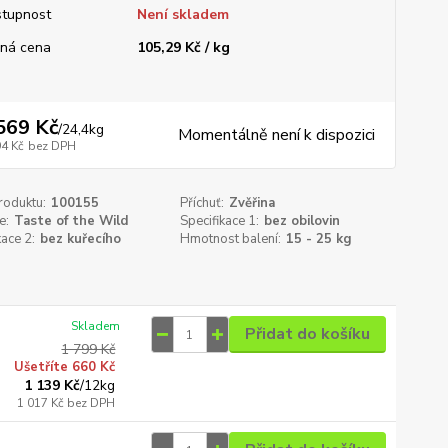
tupnost
Není skladem
ná cena
105,29 Kč / kg
569 Kč
/
24,4kg
Momentálně není k dispozici
94 Kč
bez DPH
roduktu:
100155
Příchuť:
Zvěřina
e:
Taste of the Wild
Specifikace 1:
bez obilovin
kace 2:
bez kuřecího
Hmotnost balení:
15 - 25 kg
Skladem
Přidat do košíku
1 799 Kč
Ušetříte 660 Kč
1 139 Kč
/
12kg
1 017 Kč
bez DPH