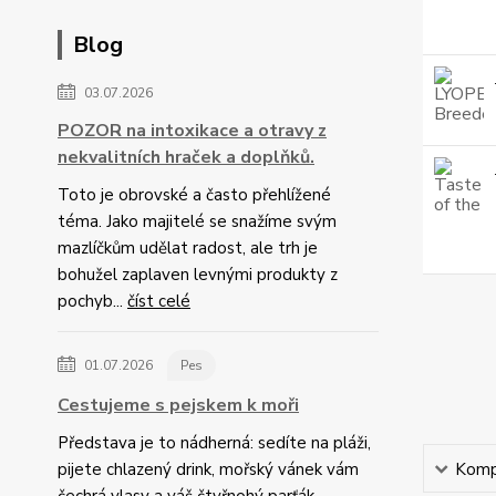
Blog
03.07.2026
POZOR na intoxikace a otravy z
nekvalitních hraček a doplňků.
Toto je obrovské a často přehlížené
téma. Jako majitelé se snažíme svým
mazlíčkům udělat radost, ale trh je
bohužel zaplaven levnými produkty z
pochyb...
číst celé
01.07.2026
Pes
Cestujeme s pejskem k moři
Představa je to nádherná: sedíte na pláži,
pijete chlazený drink, mořský vánek vám
Kompl
čechrá vlasy a váš čtyřnohý parťák