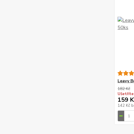
Leavy B
182 Kč
Ušetříte
159 K
142 Kč
b