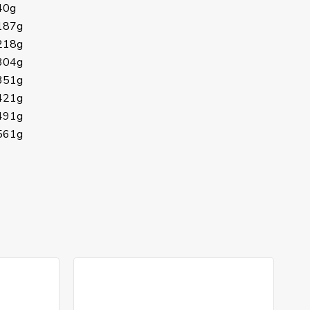
40g
187g
218g
304g
351g
421g
491g
561g