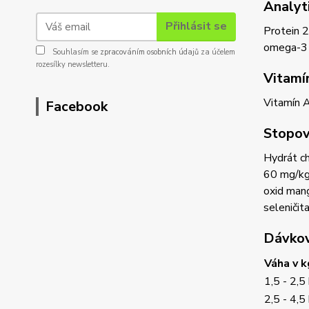
Analyt
Přihlásit se
Protein 2
omega-3 
Souhlasím se
zpracováním osobních údajů
za účelem
rozesílky newsletteru.
Vitamí
Vitamín A
Facebook
Stopov
Hydrát ch
60 mg/kg,
oxid mang
seleničit
Dávkov
Váha v k
1,5 - 2,5
2,5 - 4,5