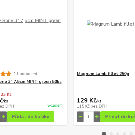
1 hodnocení
Magnum Lamb fillet 250g
one 3" 7,5cm MINT green 50ks
 23 Kč
č
129 Kč
/
ks
/
ks
Skladem
ez DPH
115 Kč
bez DPH
Přidat do košíku
Přidat do ko