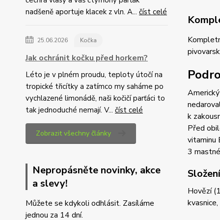
nadšeně aportuje klacek z vln. A...
číst celé
Komple
Kompletní
25.06.2026
Kočka
pivovarsk
Jak ochránit kočku před horkem?
Podro
Léto je v plném proudu, teploty útočí na
tropické třicítky a zatímco my saháme po
Americký 
vychlazené limonádě, naši kočičí parťáci to
nedaroval
tak jednoduché nemají. V...
číst celé
k zakousn
Před obil
Zobrazit všechny články
vitaminu 
3 mastné
Nepropásněte novinky, akce
Složen
a slevy!
Hovězí (1
kvasnice,
Můžete se kdykoli odhlásit. Zasíláme
jednou za 14 dní.