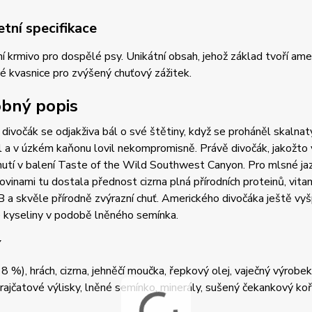
tní specifikace
 krmivo pro dospělé psy. Unikátní obsah, jehož základ tvoří amer
é kvasnice pro zvýšený chuťový zážitek.
bný popis
divočák se odjakživa bál o své štětiny, když se proháněl skalna
 a v úzkém kaňonu lovil nekompromisně. Právě divočák, jakožto ve
utí v balení Taste of the Wild Southwest Canyon. Pro mlsné jazy
ovinami tu dostala přednost cizrna plná přírodních proteinů, vita
B a skvěle přírodně zvýrazní chuť. Amerického divočáka ještě vy
 kyseliny v podobě lněného semínka.
í
8 %), hrách, cizrna, jehněčí moučka, řepkový olej, vaječný výrob
 rajčatové výlisky, lněné semínko, minerály, sušený čekankový kořen