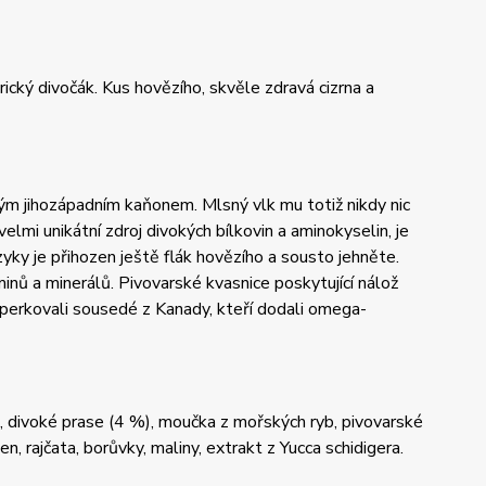
ický divočák. Kus hovězího, skvěle zdravá cizrna a
tým jihozápadním kaňonem. Mlsný vlk mu totiž nikdy nic
lmi unikátní zdroj divokých bílkovin a aminokyselin, je
ky je přihozen ještě flák hovězího a sousto jehněte.
minů a minerálů. Pivovarské kvasnice poskytující nálož
šperkovali sousedé z Kanady, kteří dodali omega-
ek, divoké prase (4 %), moučka z mořských ryb, pivovarské
, rajčata, borůvky, maliny, extrakt z Yucca schidigera.