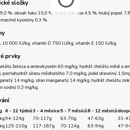
ické složky
9,0 %, obsah tuku 15,0 %, hrubá vláknina 4,5 %, hrubý popel 7
mastné kyseliny 0,3 %.
ny
 10 000 IU/kg, vitamín D 750 lU/kg, vitamín E 150 IU/kg.
é prvky
elátu železa a aminokyselin 60 mg/kg, hydrát chelátu mědi a a
 pentahydrát síranu měďnatého 7,0 mg/kg, jodid draselný 1,5mg
anatý 14 mg/kg, síran manganatý 14 mg/kg, hydrát chelátu zink
an sodný 0,3 mg/kg.
ání
g
6 - 12 týdnů
3 - 4 měsíce
5 - 7 měsíců
8 - 12 měsíců
dosp
 kg
94-124g
70-117g
63-70g
47-63g
31-4
 kg
125-210g
117-187g
70-124g
63-94g
47-9