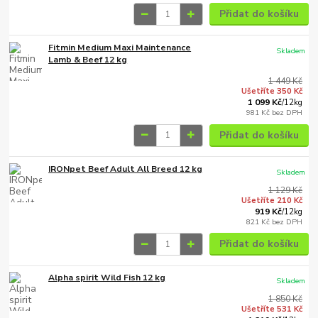
Přidat do košíku
Fitmin Medium Maxi Maintenance
Skladem
Lamb & Beef 12 kg
1 449 Kč
Ušetříte 350 Kč
1 099 Kč
/
12kg
981 Kč
bez DPH
Přidat do košíku
IRONpet Beef Adult All Breed 12 kg
Skladem
1 129 Kč
Ušetříte 210 Kč
919 Kč
/
12kg
821 Kč
bez DPH
Přidat do košíku
Alpha spirit Wild Fish 12 kg
Skladem
1 850 Kč
Ušetříte 531 Kč