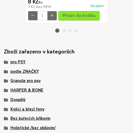
8 Kč
49 Kč
/
ks
/
ks
Skladem
7 Kč
bez DPH
44 Kč
bez D
Přidat do košíku
Zboží zařazeno v kategoriích
pro PSY
podle ZNAČKY
Granule pro psy
HARPER & BONE
Dospělý
Kojící a březí feny
Bez kuřecích bílkovin
Holistické /bez obilovin/