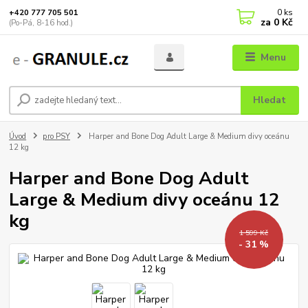
0
ks
+420 777 705 501
za
0 Kč
(Po-Pá, 8-16 hod.)
Menu
Hledat
Úvod
pro PSY
Harper and Bone Dog Adult Large & Medium divy oceánu
12 kg
Harper and Bone Dog Adult
Large & Medium divy oceánu 12
kg
1 599 Kč
- 31 %