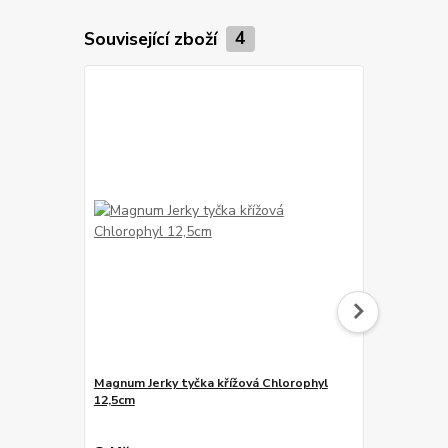
Související zboží
4
Magnum Jerky tyčka křížová Chlorophyl
Alpha Spiri
12,5cm
59 Kč
Ušetříte 10 K