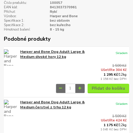
Číslo produktu:
100057
EAN kód:
8413037370961
Příchuť:
Rybí
Výrobce:
Harper and Bone
Specifikace 1:
bez obilovin
Specifikace 2:
bez kuřecího
Hmotnost balení:
8 - 15 kg
Podobné produkty
Harper and Bone Dog Adult Large &
Skladem
Medium divoké hory 12 kg
1 599 Kč
Ušetříte 304 Kč
1 295 Kč
/
12kg
1 156 Kč
bez DPH
Přidat do košíku
Harper and Bone Dog Adult Large &
Skladem
Medium čerstvé z trhu 12 kg
1 599 Kč
Ušetříte 424 Kč
1 175 Kč
/
12kg
1 049 Kč
bez DPH