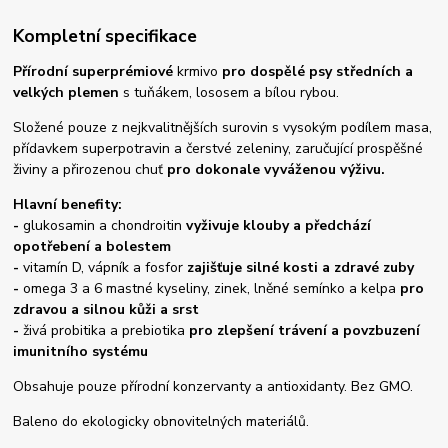
Kompletní specifikace
Přírodní superprémiové
krmivo
pro dospělé psy středních a
velkých
plemen
s tuňákem, lososem a bílou rybou.
Složené pouze z nejkvalitnějších surovin s vysokým podílem masa,
přídavkem superpotravin a čerstvé zeleniny, zaručující prospěšné
živiny a přirozenou chuť
pro dokonale vyváženou výživu.
Hlavní benefity:
-
glukosamin a chondroitin
vyživuje klouby
a předchází
opotřebení a bolestem
-
vitamín D, vápník a fosfor
zajišťuje
silné kosti a zdravé zuby
-
omega 3 a 6 mastné kyseliny, zinek, lněné semínko a kelpa
pro
zdravou a silnou kůži a srst
-
živá probitika a prebiotika
pro zlepšení trávení a povzbuzení
imunitního systému
Obsahuje pouze přírodní konzervanty a antioxidanty. Bez GMO.
Baleno do ekologicky obnovitelných materiálů.