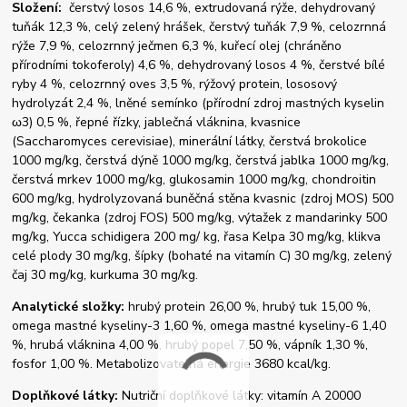
Složení:
čerstvý losos 14,6 %, extrudovaná rýže, dehydrovaný
tuňák 12,3 %, celý zelený hrášek, čerstvý tuňák 7,9 %, celozrnná
rýže 7,9 %, celozrnný ječmen 6,3 %, kuřecí olej (chráněno
přírodními tokoferoly) 4,6 %, dehydrovaný losos 4 %, čerstvé bílé
ryby 4 %, celozrnný oves 3,5 %, rýžový protein, lososový
hydrolyzát 2,4 %, lněné semínko (přírodní zdroj mastných kyselin
ω3) 0,5 %, řepné řízky, jablečná vláknina, kvasnice
(Saccharomyces cerevisiae), minerální látky, čerstvá brokolice
1000 mg/kg, čerstvá dýně 1000 mg/kg, čerstvá jablka 1000 mg/kg,
čerstvá mrkev 1000 mg/kg, glukosamin 1000 mg/kg, chondroitin
600 mg/kg, hydrolyzovaná buněčná stěna kvasnic (zdroj MOS) 500
mg/kg, čekanka (zdroj FOS) 500 mg/kg, výtažek z mandarinky 500
mg/kg, Yucca schidigera 200 mg/ kg, řasa Kelpa 30 mg/kg, klikva
celé plody 30 mg/kg, šípky (bohaté na vitamín C) 30 mg/kg, zelený
čaj 30 mg/kg, kurkuma 30 mg/kg.
Analytické složky:
hrubý protein 26,00 %, hrubý tuk 15,00 %,
omega mastné kyseliny-3 1,60 %, omega mastné kyseliny-6 1,40
%, hrubá vláknina 4,00 %, hrubý popel 7,50 %, vápník 1,30 %,
fosfor 1,00 %. Metabolizovatelná energie 3680 kcal/kg.
Doplňkové látky:
Nutriční doplňkové látky: vitamín A 20000