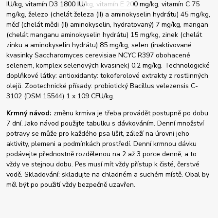
IU/kg, vitamín D3 1800 IU/kg, vitamín E 200 mg/kg, vitamín C 75
mg/kg, železo (chelát železa (II) a aminokyselin hydrátu) 45 mg/kg,
měď (chelát mědi (II) aminokyselin, hydratovaný) 7 mg/kg, mangan
(chelát manganu aminokyselin hydrátu) 15 mg/kg, zinek (chelát
zinku a aminokyselin hydrátu) 85 mg/kg, selen (inaktivované
kvasinky Saccharomyces cerevisiae NCYC R397 obohacené
selenem, komplex selenových kvasinek) 0,2 mg/kg. Technologické
doplňkové látky: antioxidanty: tokoferolové extrakty z rostlinných
olejů. Zootechnické přísady: probiotický Bacillus velezensis C-
3102 (DSM 15544) 1 x 109 CFU/kg.
Krmný návod:
změnu krmiva je třeba provádět postupně po dobu
7 dní. Jako návod použijte tabulku s dávkováním. Denní množství
potravy se může pro každého psa lišit, záleží na úrovni jeho
aktivity, plemeni a podmínkách prostředí. Denní krmnou dávku
podávejte přednostně rozdělenou na 2 až 3 porce denně, a to
vždy ve stejnou dobu. Pes musí mít vždy přístup k čisté, čerstvé
vodě. Skladování: skladujte na chladném a suchém místě. Obal by
měl být po použití vždy bezpečně uzavřen.