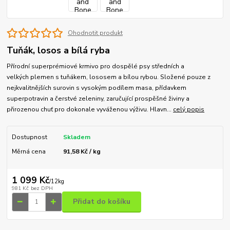
Ohodnotit produkt
Tuňák, losos a bílá ryba
Přírodní superprémiové krmivo pro dospělé psy středních a
velkých plemen s tuňákem, lososem a bílou rybou. Složené pouze z
nejkvalitnějších surovin s vysokým podílem masa, přídavkem
superpotravin a čerstvé zeleniny, zaručující prospěšné živiny a
přirozenou chuť pro dokonale vyváženou výživu. Hlavn...
celý popis
Dostupnost
Skladem
Měrná cena
91,58 Kč / kg
1 099 Kč
/
12kg
981 Kč
bez DPH
Přidat do košíku