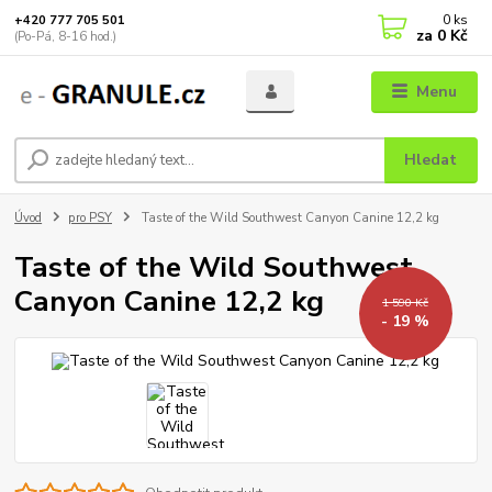
0
ks
+420 777 705 501
za
0 Kč
(Po-Pá, 8-16 hod.)
Menu
Hledat
Úvod
pro PSY
Taste of the Wild Southwest Canyon Canine 12,2 kg
Taste of the Wild Southwest
Canyon Canine 12,2 kg
1 590 Kč
- 19 %