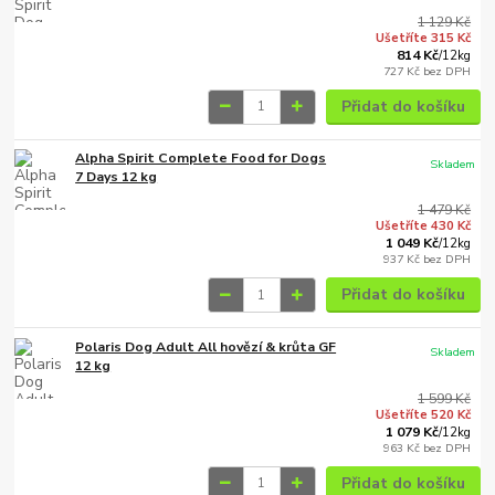
1 129 Kč
Ušetříte 315 Kč
814 Kč
/
12kg
727 Kč
bez DPH
Přidat do košíku
Alpha Spirit Complete Food for Dogs
Skladem
7 Days 12 kg
1 479 Kč
Ušetříte 430 Kč
1 049 Kč
/
12kg
937 Kč
bez DPH
Přidat do košíku
Polaris Dog Adult All hovězí & krůta GF
Skladem
12 kg
1 599 Kč
Ušetříte 520 Kč
1 079 Kč
/
12kg
963 Kč
bez DPH
Přidat do košíku