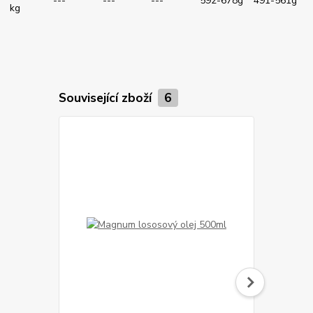
---
---
---
592-678g
491-561g
kg
Související zboží
6