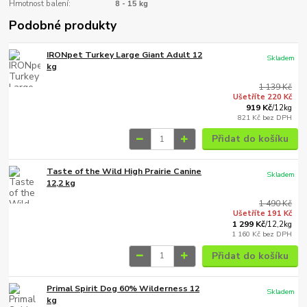
Hmotnost balení:
8 - 15 kg
Podobné produkty
IRONpet Turkey Large Giant Adult 12
Skladem
kg
1 139 Kč
Ušetříte 220 Kč
919 Kč
/
12kg
821 Kč
bez DPH
Přidat do košíku
Taste of the Wild High Prairie Canine
Skladem
12,2 kg
1 490 Kč
Ušetříte 191 Kč
1 299 Kč
/
12,2kg
1 160 Kč
bez DPH
Přidat do košíku
Primal Spirit Dog 60% Wilderness 12
Skladem
kg