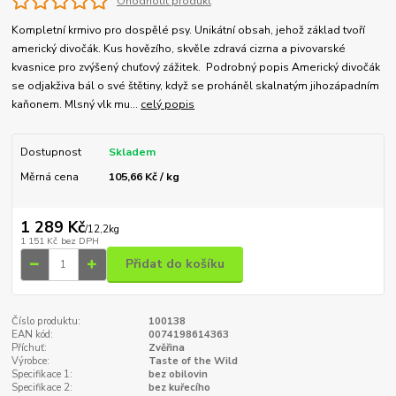
Ohodnotit produkt
Kompletní krmivo pro dospělé psy. Unikátní obsah, jehož základ tvoří
americký divočák. Kus hovězího, skvěle zdravá cizrna a pivovarské
kvasnice pro zvýšený chuťový zážitek. Podrobný popis Americký divočák
se odjakživa bál o své štětiny, když se proháněl skalnatým jihozápadním
kaňonem. Mlsný vlk mu...
celý popis
Dostupnost
Skladem
Měrná cena
105,66 Kč / kg
1 289 Kč
/
12,2kg
1 151 Kč
bez DPH
Přidat do košíku
Číslo produktu:
100138
EAN kód:
0074198614363
Příchuť:
Zvěřina
Výrobce:
Taste of the Wild
Specifikace 1:
bez obilovin
Specifikace 2:
bez kuřecího