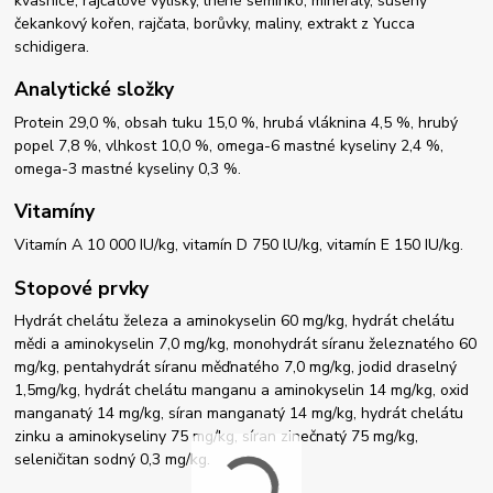
kvasnice, rajčatové výlisky, lněné semínko, minerály, sušený
čekankový kořen, rajčata, borůvky, maliny, extrakt z Yucca
schidigera.
Analytické složky
Protein 29,0 %, obsah tuku 15,0 %, hrubá vláknina 4,5 %, hrubý
popel 7,8 %, vlhkost 10,0 %, omega-6 mastné kyseliny 2,4 %,
omega-3 mastné kyseliny 0,3 %.
Vitamíny
Vitamín A 10 000 IU/kg, vitamín D 750 lU/kg, vitamín E 150 IU/kg.
Stopové prvky
Hydrát chelátu železa a aminokyselin 60 mg/kg, hydrát chelátu
mědi a aminokyselin 7,0 mg/kg, monohydrát síranu železnatého 60
mg/kg, pentahydrát síranu měďnatého 7,0 mg/kg, jodid draselný
1,5mg/kg, hydrát chelátu manganu a aminokyselin 14 mg/kg, oxid
manganatý 14 mg/kg, síran manganatý 14 mg/kg, hydrát chelátu
zinku a aminokyseliny 75 mg/kg, síran zinečnatý 75 mg/kg,
seleničitan sodný 0,3 mg/kg.