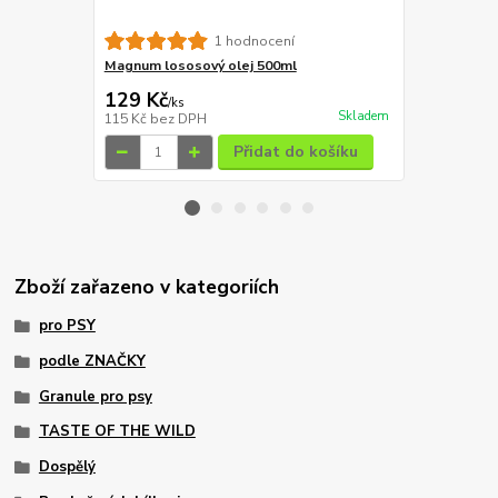
Magnum Duc
1 hodnocení
59 Kč
Magnum lososový olej 500ml
Ušetříte 10 K
129 Kč
49 Kč
/
ks
/
ks
Skladem
115 Kč
bez DPH
44 Kč
bez D
Přidat do košíku
Zboží zařazeno v kategoriích
pro PSY
podle ZNAČKY
Granule pro psy
TASTE OF THE WILD
Dospělý