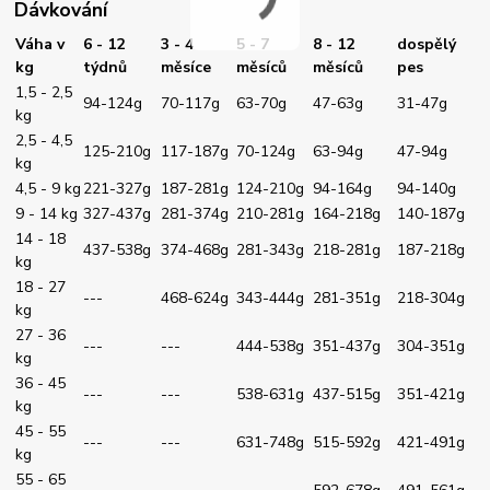
Dávkování
Váha v
6 - 12
3 - 4
5 - 7
8 - 12
dospělý
kg
týdnů
měsíce
měsíců
měsíců
pes
1,5 - 2,5
94-124g
70-117g
63-70g
47-63g
31-47g
kg
2,5 - 4,5
125-210g
117-187g
70-124g
63-94g
47-94g
kg
4,5 - 9 kg
221-327g
187-281g
124-210g
94-164g
94-140g
9 - 14 kg
327-437g
281-374g
210-281g
164-218g
140-187g
14 - 18
437-538g
374-468g
281-343g
218-281g
187-218g
kg
18 - 27
---
468-624g
343-444g
281-351g
218-304g
kg
27 - 36
---
---
444-538g
351-437g
304-351g
kg
36 - 45
---
---
538-631g
437-515g
351-421g
kg
45 - 55
---
---
631-748g
515-592g
421-491g
kg
55 - 65