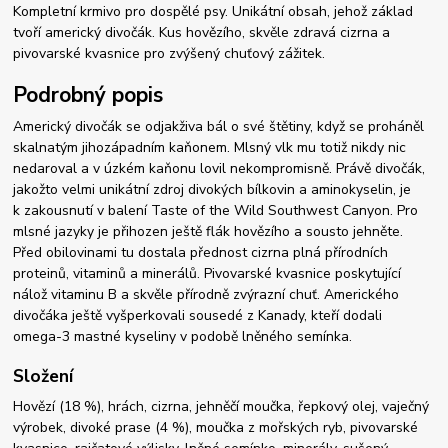
Kompletní krmivo pro dospělé psy. Unikátní obsah, jehož základ
tvoří americký divočák. Kus hovězího, skvěle zdravá cizrna a
pivovarské kvasnice pro zvýšený chuťový zážitek.
Podrobný popis
Americký divočák se odjakživa bál o své štětiny, když se proháněl
skalnatým jihozápadním kaňonem. Mlsný vlk mu totiž nikdy nic
nedaroval a v úzkém kaňonu lovil nekompromisně. Právě divočák,
jakožto velmi unikátní zdroj divokých bílkovin a aminokyselin, je
k zakousnutí v balení Taste of the Wild Southwest Canyon. Pro
mlsné jazyky je přihozen ještě flák hovězího a sousto jehněte.
Před obilovinami tu dostala přednost cizrna plná přírodních
proteinů, vitaminů a minerálů. Pivovarské kvasnice poskytující
nálož vitaminu B a skvěle přírodně zvýrazní chuť. Amerického
divočáka ještě vyšperkovali sousedé z Kanady, kteří dodali
omega-3 mastné kyseliny v podobě lněného semínka.
Složení
Hovězí (18 %), hrách, cizrna, jehněčí moučka, řepkový olej, vaječný
výrobek, divoké prase (4 %), moučka z mořských ryb, pivovarské