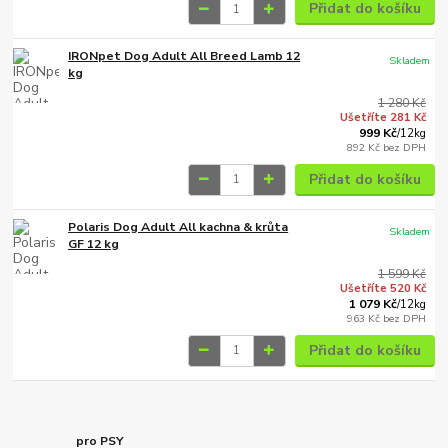
Přidat do košíku
IRONpet Dog Adult All Breed Lamb 12
Skladem
kg
1 280 Kč
Ušetříte 281 Kč
999 Kč
/
12kg
892 Kč
bez DPH
Přidat do košíku
Polaris Dog Adult All kachna & krůta
Skladem
GF 12 kg
1 599 Kč
Ušetříte 520 Kč
1 079 Kč
/
12kg
963 Kč
bez DPH
Přidat do košíku
pro PSY