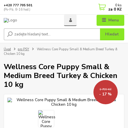
0
ks
+420 777 705 501
za
0 Kč
(Po-Pá, 8-16 hod.)
Menu
Hledat
Úvod
pro PSY
Wellness Core Puppy Small & Medium Breed Turkey &
Chicken 10 kg
Wellness Core Puppy Small &
Medium Breed Turkey & Chicken
10 kg
1 799 Kč
- 17 %