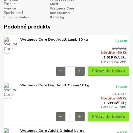
Příchuť:
Krůtí
Výrobce:
Wellness Core
Specifikace 1:
bez obilovin
Hmotnost balení:
8 - 15 kg
Podobné produkty
Wellness Core Dog Adult Lamb 10 kg
Skladem
2 049 Kč
Ušetříte 430 Kč
1 619 Kč
/
10kg
1 446 Kč
bez DPH
Přidat do košíku
Wellness Core Dog Adult Ocean 10 kg
Skladem
2 049 Kč
Ušetříte 450 Kč
1 599 Kč
/
10kg
1 428 Kč
bez DPH
Přidat do košíku
Wellness Core Adult Original Large
Skladem