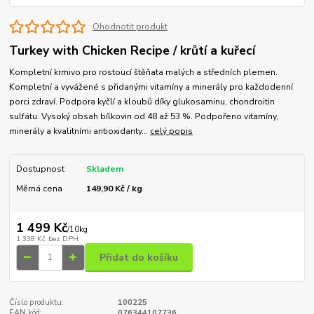
Ohodnotit produkt
Turkey with Chicken Recipe / krůtí a kuřecí
Kompletní krmivo pro rostoucí štěňata malých a středních plemen.
Kompletní a vyvážené s přidanými vitamíny a minerály pro každodenní
porci zdraví. Podpora kyčlí a kloubů díky glukosaminu, chondroitin
sulfátu. Vysoký obsah bílkovin od 48 až 53 %. Podpořeno vitamíny,
minerály a kvalitními antioxidanty...
celý popis
Dostupnost
Skladem
Měrná cena
149,90 Kč / kg
1 499 Kč
/
10kg
1 338 Kč
bez DPH
Přidat do košíku
Číslo produktu:
100225
EAN kód:
076344107736