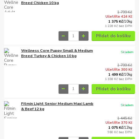
Breed Chicken 10 kg
1 799 Kč
Ušetříte 424 Kč
1 375 Kč
/
10kg
1 228 Kč
bez DPH
Přidat do košíku
Wellness Core Puppy Small & Medium
Skladem
Breed Turkey & Chicken 10 kg
1 799 Kč
Ušetříte 300 Kč
1 499 Kč
/
10kg
1 338 Kč
bez DPH
Přidat do košíku
Fitmin Light Senior Medium Maxi Lamb
Skladem
& Beef 12 kg
1 445 Kč
Ušetříte 370 Kč
1 075 Kč
/
12kg
960 Kč
bez DPH