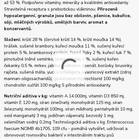
až 53 %. Podpořeno vitamíny, minerály a kvalitními antioxidanty.
Stravitelná receptura s prebiotickou vlákninou.
Přirozeně
hypoalergenní, granule jsou bez obilovin, pšenice, kukuřice,
sóji, mléčných výrobků, umělých barviv, aromat a
konzervantů.
Složení:
krůtí 28 % (čerstvé krůtí 14 %, krůtí moučka 14 %),
hrášek, sušené brambory, kuřecí moučka 11 %, sušený kuřecí
protein 5 %, bramborový protein, řepné řízky 2 %, kuřecí tuk 7 %,
plnotučné lněné semínko, lososový olej 1 %, sušený kořen
čekanky 0,5 %, mrkev, jablka, brokolice, špenát, borůvky, brusinky,
rajčata, sušená máta, yucca schidigera, kvasnicový extrakt (zdroj
mannan-oligosacharidů), glukosamin hydrochlorid 100 mg/kg,
chondroitin sulfát 100 mg/kg S přírodními antioxidanty.
Nutriční aditiva v kg:
vitamín A 14.000mj, vitamín D3 850 mj,
vitamín E 120 mg, síran zinečnatý, monohydrát 125 mg, síran
železnatý, monohydrát 100mg, síran měďnatý, pentahydrát 10 mg,
oxid manganatý 3 mg, jodičnan vápenatý, bezvodý 1 mg,
seleničitan sodný 0,2mg Technologická aditiva v kg: Enterococcus
faecium NCIMB 4b1705, 109 cfu - pomáhá vytvářet, udržovat a
obnovovat rovnováhu bakterií v intestinálním traktu psů