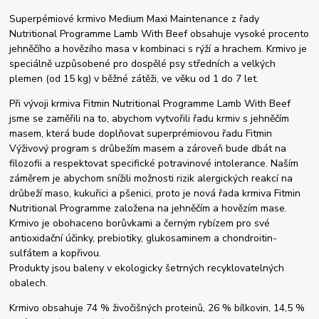
Superpémiové krmivo Medium Maxi Maintenance z řady
Nutritional Programme Lamb With Beef obsahuje vysoké procento
jehněčího a hovězího masa v kombinaci s rýží a hrachem. Krmivo je
speciálně uzpůsobené pro dospělé psy středních a velkých
plemen (od 15 kg) v běžné zátěži, ve věku od 1 do 7 let.
Při vývoji krmiva Fitmin Nutritional Programme Lamb With Beef
jsme se zaměřili na to, abychom vytvořili řadu krmiv s jehněčím
masem, která bude doplňovat superprémiovou řadu Fitmin
Výživový program s drůbežím masem a zároveň bude dbát na
filozofii a respektovat specifické potravinové intolerance. Naším
záměrem je abychom snížili možnosti rizik alergických reakcí na
drůbeží maso, kukuřici a pšenici, proto je nová řada krmiva Fitmin
Nutritional Programme založena na jehněčím a hovězím mase.
Krmivo je obohaceno borůvkami a černým rybízem pro své
antioxidační účinky, prebiotiky, glukosaminem a chondroitin-
sulfátem a kopřivou.
Produkty jsou baleny v ekologicky šetrných recyklovatelných
obalech.
Krmivo obsahuje 74 % živočišných proteinů, 26 % bílkovin, 14,5 %