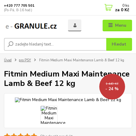
0
ks
+420 777 705 501
za
0 Kč
(Po-Pá, 8-16 hod.)
Menu
Hledat
Úvod
pro PSY
Fitmin Medium Maxi Maintenance Lamb & Beef 12 kg
Fitmin Medium Maxi Maintenance
Lamb & Beef 12 kg
1 449 Kč
- 24 %