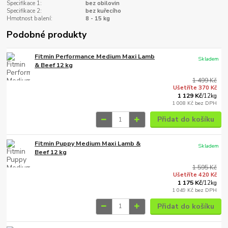
Specifikace 1:
bez obilovin
Specifikace 2:
bez kuřecího
Hmotnost balení:
8 - 15 kg
Podobné produkty
Fitmin Performance Medium Maxi Lamb
Skladem
& Beef 12 kg
1 499 Kč
Ušetříte 370 Kč
1 129 Kč
/
12kg
1 008 Kč
bez DPH
Přidat do košíku
Fitmin Puppy Medium Maxi Lamb &
Skladem
Beef 12 kg
1 595 Kč
Ušetříte 420 Kč
1 175 Kč
/
12kg
1 049 Kč
bez DPH
Přidat do košíku