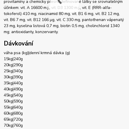
provitamíny a chemicky přesně definované látky se srovnatelným
účinkem: vit. A 16600 m.j., vit. D3 1300 m.j., vit. E (RRR-alfa-
tokoferol) 410 mg, niacinamid 80 mg, vit. B1 6 mg, vit. B2 12 mg,
vit. B6 7 mg, vit. B12 166 µg, vit. C 330 mg, pantothenan vápenatý
23 mg, kyselina listová 0,7 mg, biotin 0,5 mg, cholinchlorid 1340
mg; antioxidanty, konzervanty.
Dávkování
váha psa (kg)|denní krmná dávka (g)
15kg|240g
20kg|290g
25kg|340g
30kg|390g
35kg|440g
40kg|490g
45kg|540g
50kg|590g
55kg|640g
60kg|680g
65kg|720g
70kg|760g