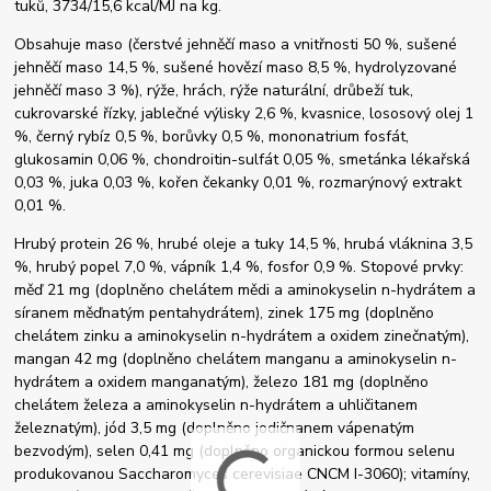
tuků, 3734/15,6 kcal/MJ na kg.
Obsahuje maso (čerstvé jehněčí maso a vnitřnosti 50 %, sušené
jehněčí maso 14,5 %, sušené hovězí maso 8,5 %, hydrolyzované
jehněčí maso 3 %), rýže, hrách, rýže naturální, drůbeží tuk,
cukrovarské řízky, jablečné výlisky 2,6 %, kvasnice, lososový olej 1
%, černý rybíz 0,5 %, borůvky 0,5 %, mononatrium fosfát,
glukosamin 0,06 %, chondroitin-sulfát 0,05 %, smetánka lékařská
0,03 %, juka 0,03 %, kořen čekanky 0,01 %, rozmarýnový extrakt
0,01 %.
Hrubý protein 26 %, hrubé oleje a tuky 14,5 %, hrubá vláknina 3,5
%, hrubý popel 7,0 %, vápník 1,4 %, fosfor 0,9 %. Stopové prvky:
měď 21 mg (doplněno chelátem mědi a aminokyselin n-hydrátem a
síranem měďnatým pentahydrátem), zinek 175 mg (doplněno
chelátem zinku a aminokyselin n-hydrátem a oxidem zinečnatým),
mangan 42 mg (doplněno chelátem manganu a aminokyselin n-
hydrátem a oxidem manganatým), železo 181 mg (doplněno
chelátem železa a aminokyselin n-hydrátem a uhličitanem
železnatým), jód 3,5 mg (doplněno jodičnanem vápenatým
bezvodým), selen 0,41 mg (doplněno organickou formou selenu
produkovanou Saccharomyces cerevisiae CNCM I-3060); vitamíny,