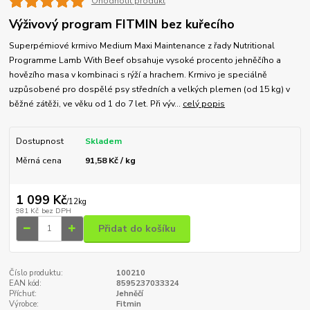
Ohodnotit produkt
Výživový program FITMIN bez kuřecího
Superpémiové krmivo Medium Maxi Maintenance z řady Nutritional
Programme Lamb With Beef obsahuje vysoké procento jehněčího a
hovězího masa v kombinaci s rýží a hrachem. Krmivo je speciálně
uzpůsobené pro dospělé psy středních a velkých plemen (od 15 kg) v
běžné zátěži, ve věku od 1 do 7 let. Při výv...
celý popis
Dostupnost
Skladem
Měrná cena
91,58 Kč / kg
1 099 Kč
/
12kg
981 Kč
bez DPH
Přidat do košíku
Číslo produktu:
100210
EAN kód:
8595237033324
Příchuť:
Jehněčí
Výrobce:
Fitmin