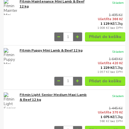
Fitmin Maintenance Mini Lamb & Beef
Skladem
12 kg
1 495 Kč
Ušetříte 366 Kč
1 129 Kč
/
12kg
1 008 Kč
bez DPH
Přidat do košíku
Fitmin Puppy Mini Lamb & Beef 12 kg
Skladem
1 649 Kč
Ušetříte 420 Kč
1 229 Kč
/
12kg
1 097 Kč
bez DPH
Přidat do košíku
Fitmin Light Senior Medium Maxi Lamb
Skladem
& Beef 12 kg
1 445 Kč
Ušetříte 370 Kč
1 075 Kč
/
12kg
960 Kč
bez DPH