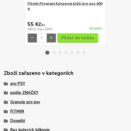
Fitmin Program Konzerva krůtí pro psy 400
g
Fitmin NP Pl
pro psy 400 
55 Kč
159 Kč
/
ks
/
ks
Skladem
49 Kč
bez DPH
142 Kč
bez 
Přidat do košíku
Zboží zařazeno v kategoriích
pro PSY
podle ZNAČKY
Granule pro psy
FITMIN
Dospělý
Bez kuřecích bílkovin