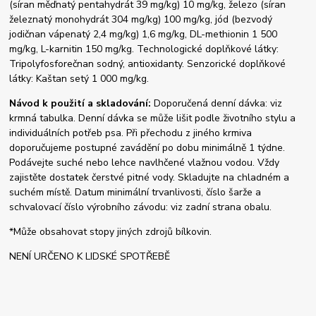
(síran měďnatý pentahydrát 39 mg/kg) 10 mg/kg, železo (síran
železnatý monohydrát 304 mg/kg) 100 mg/kg, jód (bezvodý
jodičnan vápenatý 2,4 mg/kg) 1,6 mg/kg, DL-methionin 1 500
mg/kg, L-karnitin 150 mg/kg. Technologické doplňkové látky:
Tripolyfosforečnan sodný, antioxidanty. Senzorické doplňkové
látky: Kaštan setý 1 000 mg/kg.
Návod k použití a skladování:
Doporučená denní dávka: viz
krmná tabulka. Denní dávka se může lišit podle životního stylu a
individuálních potřeb psa. Při přechodu z jiného krmiva
doporučujeme postupné zavádění po dobu minimálně 1 týdne.
Podávejte suché nebo lehce navlhčené vlažnou vodou. Vždy
zajistěte dostatek čerstvé pitné vody. Skladujte na chladném a
suchém místě. Datum minimální trvanlivosti, číslo šarže a
schvalovací číslo výrobního závodu: viz zadní strana obalu.
*Může obsahovat stopy jiných zdrojů bílkovin.
NENÍ URČENO K LIDSKÉ SPOTŘEBĚ