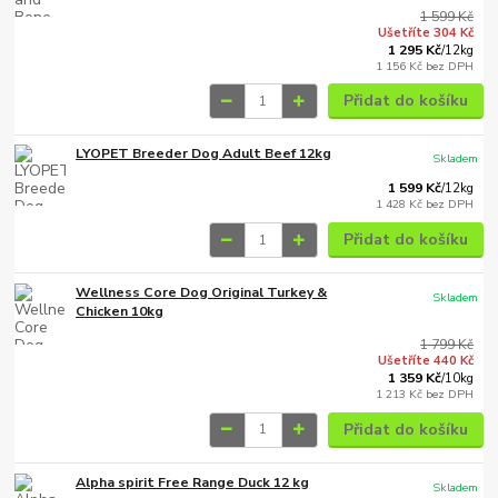
1 599 Kč
Ušetříte 304 Kč
1 295 Kč
/
12kg
1 156 Kč
bez DPH
Přidat do košíku
LYOPET Breeder Dog Adult Beef 12kg
Skladem
1 599 Kč
/
12kg
1 428 Kč
bez DPH
Přidat do košíku
Wellness Core Dog Original Turkey &
Skladem
Chicken 10kg
1 799 Kč
Ušetříte 440 Kč
1 359 Kč
/
10kg
1 213 Kč
bez DPH
Přidat do košíku
Alpha spirit Free Range Duck 12 kg
Skladem