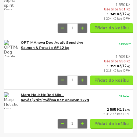
1 850 Kč
Ušetříte 501 Kč
1 349 Kč
/
12kg
1 204 Kč
bez DPH
Přidat do košíku
OPTIMAnova Dog Adult Sensitive
Skladem
Salmon & Potato GF 12 kg
1 909 Kč
Ušetříte 550 Kč
1 359 Kč
/
12kg
1 213 Kč
bez DPH
Přidat do košíku
Marp Holistic Red Mix -
Skladem
hovězí,krůtí,zvěřina bez obilovin 12kg
2 595 Kč
/
12kg
2 317 Kč
bez DPH
Přidat do košíku