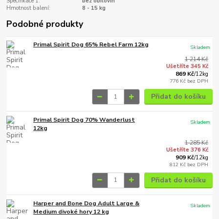
Specifikace 1:
bez obilovin
Hmotnost balení:
8 - 15 kg
Podobné produkty
Primal Spirit Dog 65% Rebel Farm 12kg
Skladem
1 214 Kč
Ušetříte 345 Kč
869 Kč
/
12kg
776 Kč
bez DPH
Přidat do košíku
Primal Spirit Dog 70% Wanderlust
Skladem
12kg
1 285 Kč
Ušetříte 376 Kč
909 Kč
/
12kg
812 Kč
bez DPH
Přidat do košíku
Harper and Bone Dog Adult Large &
Skladem
Medium divoké hory 12 kg