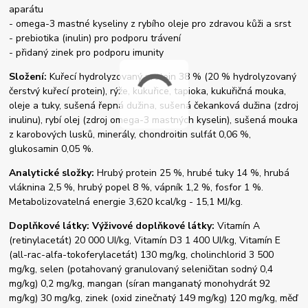
aparátu
- omega-3 mastné kyseliny z rybího oleje pro zdravou kůži a srst
- prebiotika (inulin) pro podporu trávení
- přidaný zinek pro podporu imunity
Složení:
Kuřecí hydrolyzovaný protein 38 % (20 % hydrolyzovaný
čerstvý kuřecí protein), rýže, kukuřice, tapioka, kukuřičná mouka,
oleje a tuky, sušená řepná dužina, sušená čekanková dužina (zdroj
inulinu), rybí olej (zdroj omega-3 mastných kyselin), sušená mouka
z karobových lusků, minerály, chondroitin sulfát 0,06 %,
glukosamin 0,05 %.
Analytické složky:
Hrubý protein 25 %, hrubé tuky 14 %, hrubá
vláknina 2,5 %, hrubý popel 8 %, vápník 1,2 %, fosfor 1 %.
Metabolizovatelná energie 3,620 kcal/kg - 15,1 MJ/kg.
Doplňkové látky: Výživové doplňkové látky:
Vitamín A
(retinylacetát) 20 000 UI/kg, Vitamín D3 1 400 UI/kg, Vitamín E
(all-rac-alfa-tokoferylacetát) 130 mg/kg, cholinchlorid 3 500
mg/kg, selen (potahovaný granulovaný seleničitan sodný 0,4
mg/kg) 0,2 mg/kg, mangan (síran manganatý monohydrát 92
mg/kg) 30 mg/kg, zinek (oxid zinečnatý 149 mg/kg) 120 mg/kg, měď