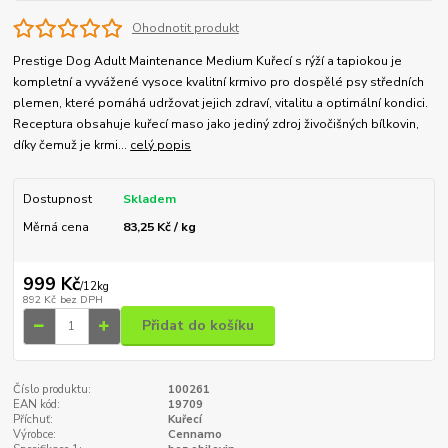
Ohodnotit produkt
Prestige Dog Adult Maintenance Medium Kuřecí s rýží a tapiokou je
kompletní a vyvážené vysoce kvalitní krmivo pro dospělé psy středních
plemen, které pomáhá udržovat jejich zdraví, vitalitu a optimální kondici.
Receptura obsahuje kuřecí maso jako jediný zdroj živočišných bílkovin,
díky čemuž je krmi...
celý popis
Dostupnost
Skladem
Měrná cena
83,25 Kč / kg
999 Kč
/
12kg
892 Kč
bez DPH
Přidat do košíku
Číslo produktu:
100261
EAN kód:
19709
Příchuť:
Kuřecí
Výrobce:
Cennamo