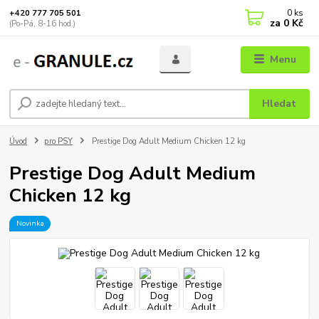
0
ks
+420 777 705 501
za
0 Kč
(Po-Pá, 8-16 hod.)
Menu
Hledat
Úvod
pro PSY
Prestige Dog Adult Medium Chicken 12 kg
Prestige Dog Adult Medium
Chicken 12 kg
Novinka