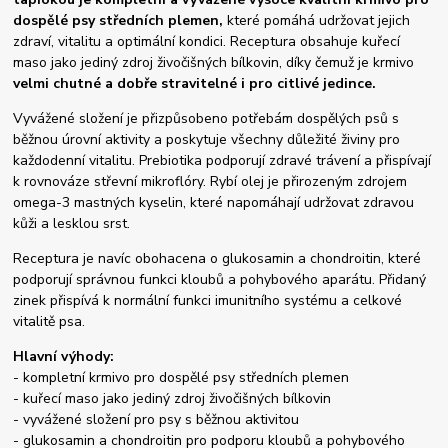
dospělé psy středních plemen,
které pomáhá udržovat jejich
zdraví, vitalitu a optimální kondici. Receptura obsahuje kuřecí
maso jako jediný zdroj živočišných bílkovin, díky čemuž je krmivo
velmi chutné a dobře stravitelné i pro citlivé jedince.
Vyvážené složení je přizpůsobeno potřebám dospělých psů s
běžnou úrovní aktivity a poskytuje všechny důležité živiny pro
každodenní vitalitu. Prebiotika podporují zdravé trávení a přispívají
k rovnováze střevní mikroflóry. Rybí olej je přirozeným zdrojem
omega-3 mastných kyselin, které napomáhají udržovat zdravou
kůži a lesklou srst.
Receptura je navíc obohacena o glukosamin a chondroitin, které
podporují správnou funkci kloubů a pohybového aparátu. Přidaný
zinek přispívá k normální funkci imunitního systému a celkové
vitalitě psa.
Hlavní výhody:
- kompletní krmivo pro dospělé psy středních plemen
- kuřecí maso jako jediný zdroj živočišných bílkovin
- vyvážené složení pro psy s běžnou aktivitou
- glukosamin a chondroitin pro podporu kloubů a pohybového