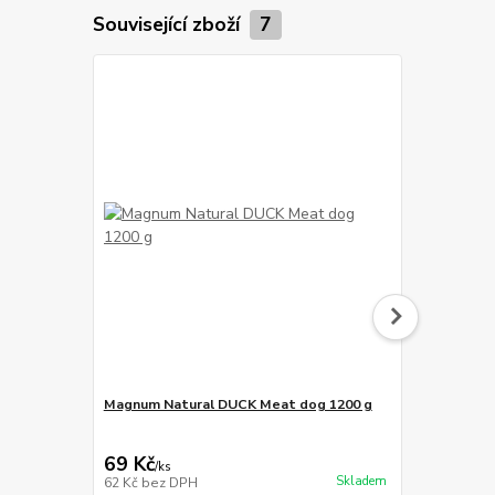
Související zboží
7
Magnum Natural DUCK Meat dog 1200 g
Magnum Duc
129 Kč
Ušetříte 20 K
69 Kč
109 Kč
/
ks
/
ks
Skladem
62 Kč
bez DPH
97 Kč
bez D